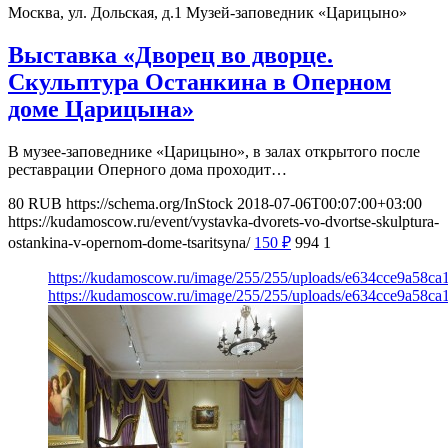
Москва, ул. Дольская, д.1
Музей-заповедник «Царицыно»
Выставка «Дворец во дворце.
Скульптура Останкина в Оперном
доме Царицына»
В музее-заповеднике «Царицыно», в залах открытого после
реставрации Оперного дома проходит…
80
RUB
https://schema.org/InStock
2018-07-06T00:07:00+03:00
https://kudamoscow.ru/event/vystavka-dvorets-vo-dvortse-skulptura-
ostankina-v-opernom-dome-tsaritsyna/
150
₽
994
1
https://kudamoscow.ru/image/255/255/uploads/e634cce9a58c
https://kudamoscow.ru/image/255/255/uploads/e634cce9a58c