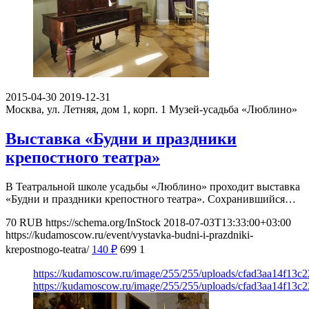
2015-04-30
2019-12-31
Москва, ул. Летняя, дом 1, корп. 1
Музей-усадьба «Люблино»
Выставка «Будни и праздники
крепостного театра»
В Театральной школе усадьбы «Люблино» проходит выставка
«Будни и праздники крепостного театра». Сохранившийся…
70
RUB
https://schema.org/InStock
2018-07-03T13:33:00+03:00
https://kudamoscow.ru/event/vystavka-budni-i-prazdniki-
krepostnogo-teatra/
140
₽
699
1
https://kudamoscow.ru/image/255/255/uploads/cfad3aa14f13c
https://kudamoscow.ru/image/255/255/uploads/cfad3aa14f13c