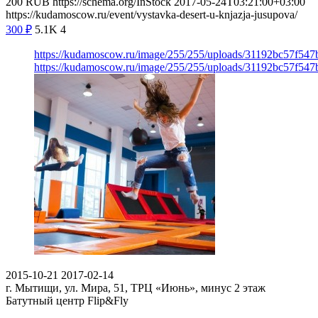
200
RUB
https://schema.org/InStock
2017-05-24T03:21:00+03:00
https://kudamoscow.ru/event/vystavka-desert-u-knjazja-jusupova/
300
₽
5.1K
4
https://kudamoscow.ru/image/255/255/uploads/31192bc57f54
https://kudamoscow.ru/image/255/255/uploads/31192bc57f54
2015-10-21
2017-02-14
г. Мытищи, ул. Мира, 51, ТРЦ «Июнь», минус 2 этаж
Батутный центр Flip&Fly