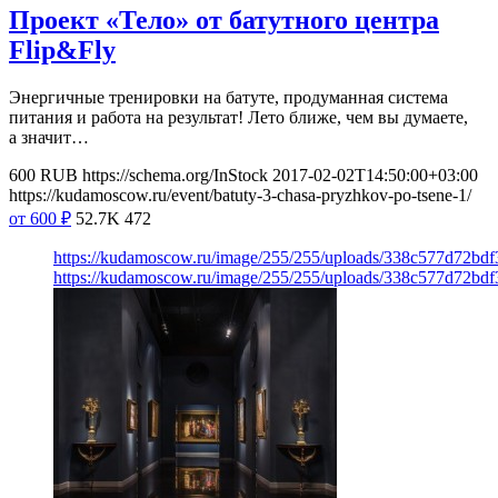
Проект «Тело» от батутного центра
Flip&Fly
Энергичные тренировки на батуте, продуманная система
питания и работа на результат! Лето ближе, чем вы думаете,
а значит…
600
RUB
https://schema.org/InStock
2017-02-02T14:50:00+03:00
https://kudamoscow.ru/event/batuty-3-chasa-pryzhkov-po-tsene-1/
от 600
₽
52.7K
472
https://kudamoscow.ru/image/255/255/uploads/338c577d72bd
https://kudamoscow.ru/image/255/255/uploads/338c577d72bd