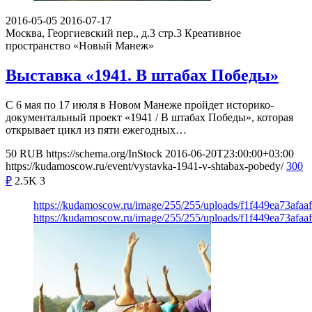
2016-05-05
2016-07-17
Москва, Георгиевский пер., д.3 стр.3
Креативное
пространство «Новый Манеж»
Выставка «1941. В штабах Победы»
С 6 мая по 17 июля в Новом Манеже пройдет историко-
документальный проект «1941 / В штабах Победы», которая
открывает цикл из пяти ежегодных…
50
RUB
https://schema.org/InStock
2016-06-20T23:00:00+03:00
https://kudamoscow.ru/event/vystavka-1941-v-shtabax-pobedy/
300
₽
2.5K
3
https://kudamoscow.ru/image/255/255/uploads/f1f449ea73afa
https://kudamoscow.ru/image/255/255/uploads/f1f449ea73afa