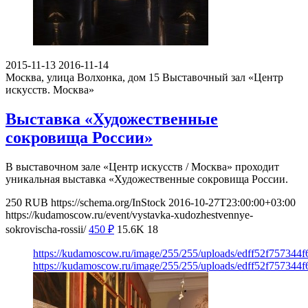
2015-11-13
2016-11-14
Москва, улица Волхонка, дом 15
Выставочный зал «Центр
искусств. Москва»
Выставка «Художественные
сокровища России»
В выставочном зале «Центр искусств / Москва» проходит
уникальная выставка «Художественные сокровища России.
250
RUB
https://schema.org/InStock
2016-10-27T23:00:00+03:00
https://kudamoscow.ru/event/vystavka-xudozhestvennye-
sokrovischa-rossii/
450
₽
15.6K
18
https://kudamoscow.ru/image/255/255/uploads/edff52f757344
https://kudamoscow.ru/image/255/255/uploads/edff52f757344