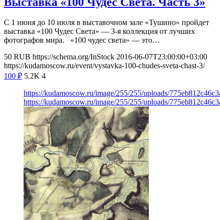
Выставка «100 Чудес Света. Часть 3»
С 1 июня до 10 июля в выставочном зале «Тушино» пройдет
выставка «100 Чудес Света» — 3-я коллекция от лучших
фотографов мира. «100 чудес света» — это…
50
RUB
https://schema.org/InStock
2016-06-07T23:00:00+03:00
https://kudamoscow.ru/event/vystavka-100-chudes-sveta-chast-3/
100
₽
5.2K
4
https://kudamoscow.ru/image/255/255/uploads/775eb812c46c
https://kudamoscow.ru/image/255/255/uploads/775eb812c46c