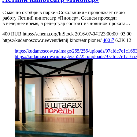
С мая по октябрь в парке «Сокольники» продолжает свою
работу Летний кинотеатр «Пионер». Сеансы проходят
в вечернее время, а репертуар состоит из новинок проката…
400
RUB
https://schema.org/InStock
2016-07-04T23:00:00+03:00
https://kudamoscow.ru/event/letnij-kinoteatr-pioner/
400
₽
6.3K
12
https://kudamoscow.ru/image/255/255/uploads/97afdc7e1c16
https://kudamoscow.ru/image/255/255/uploads/97afdc7e1c16