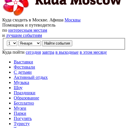
Куда сходить в Москве. Афиша
Москвы
Помощник и путеводитель
по
интересным местам
и
лучшим событиям
Куда пойти
сегодня
завтра
в выходные
в этом месяце
Выставки
Фестивали
С детьми
Активный отдых
Музыка
Шоу
Праздники
Образование
Бесплатно
Музеи
Парки
Погулять
Туристу