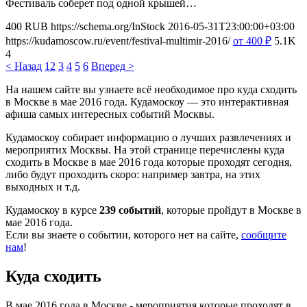
Фестиваль соберет под одной крышей…
400
RUB
https://schema.org/InStock
2016-05-31T23:00:00+03:00
https://kudamoscow.ru/event/festival-multimir-2016/
от 400
₽
5.1K
4
< Назад
1
2
3
4
5
6
Вперед >
На нашем сайте вы узнаете всё необходимое про куда сходить
в Москве в мае 2016 года. Кудамоскоу — это интерактивная
афиша самых интересных событий Москвы.
Кудамоскоу собирает информацию о лучших развлечениях и
мероприятих Москвы. На этой странице перечислены куда
сходить в Москве в мае 2016 года которые проходят сегодня,
либо будут проходить скоро: например завтра, на этих
выходных и т.д.
Кудамоскоу в курсе
239 событий
, которые пройдут в Москве в
мае 2016 года.
Если вы знаете о событии, которого нет на сайте,
сообщите
нам
!
Куда сходить
В мае 2016 года в Москве - мероприятия которые проходят в