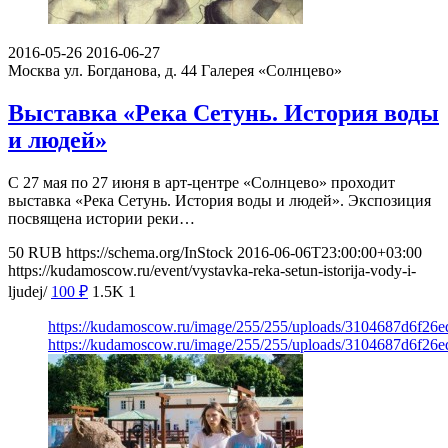
2016-05-26
2016-06-27
Москва ул. Богданова, д. 44
Галерея «Солнцево»
Выставка «Река Сетунь. История воды
и людей»
С 27 мая по 27 июня в арт-центре «Солнцево» проходит
выставка «Река Сетунь. История воды и людей». Экспозиция
посвящена истории реки…
50
RUB
https://schema.org/InStock
2016-06-06T23:00:00+03:00
https://kudamoscow.ru/event/vystavka-reka-setun-istorija-vody-i-
ljudej/
100
₽
1.5K
1
https://kudamoscow.ru/image/255/255/uploads/3104687d6f26
https://kudamoscow.ru/image/255/255/uploads/3104687d6f26