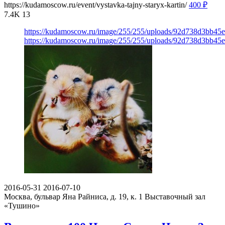
https://kudamoscow.ru/event/vystavka-tajny-staryx-kartin/
400
₽
7.4K
13
https://kudamoscow.ru/image/255/255/uploads/92d738d3bb45
https://kudamoscow.ru/image/255/255/uploads/92d738d3bb45
2016-05-31
2016-07-10
Москва, бульвар Яна Райниса, д. 19, к. 1
Выставочный зал
«Тушино»