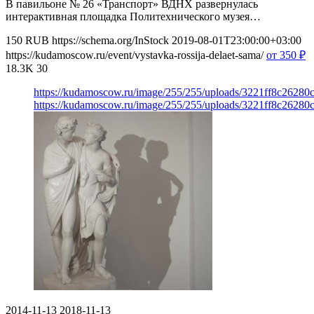
В павильоне № 26 «Транспорт» ВДНХ развернулась
интерактивная площадка Политехнического музея…
150
RUB
https://schema.org/InStock
2019-08-01T23:00:00+03:00
https://kudamoscow.ru/event/vystavka-rossija-delaet-sama/
от 350
₽
18.3K
30
https://kudamoscow.ru/image/255/255/uploads/3221ff8c2628
https://kudamoscow.ru/image/255/255/uploads/3221ff8c2628
2014-11-13
2018-11-13