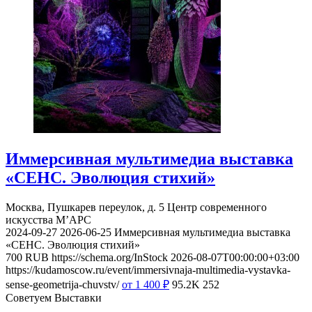
Иммерсивная мультимедиа выставка
«СЕНС. Эволюция стихий»
Москва, Пушкарев переулок, д. 5
Центр современного
искусства М’АРС
2024-09-27
2026-06-25
Иммерсивная мультимедиа выставка
«СЕНС. Эволюция стихий»
700
RUB
https://schema.org/InStock
2026-08-07T00:00:00+03:00
https://kudamoscow.ru/event/immersivnaja-multimedia-vystavka-
sense-geometrija-chuvstv/
от 1 400
₽
95.2K
252
Советуем Выставки