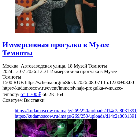
Иммерсивная прогулка в Музее
Темноты
Москва, Автозаводская улица, 18
Музей Темноты
2024-12-07
2026-12-31
Иммерсивная прогулка в Музее
Темноты
1500
RUB
https://schema.org/InStock
2026-08-07T15:12:00+03:00
https://kudamoscow.ru/event/immersivnaja-progulka-v-muzee-
temnoty/
от 1 700
₽
66.2K
164
Советуем Выставки
https://kudamoscow.ru/image/269/250/uploads/d14c2a803139
https://kudamoscow.ru/image/269/250/uploads/d14c2a803139