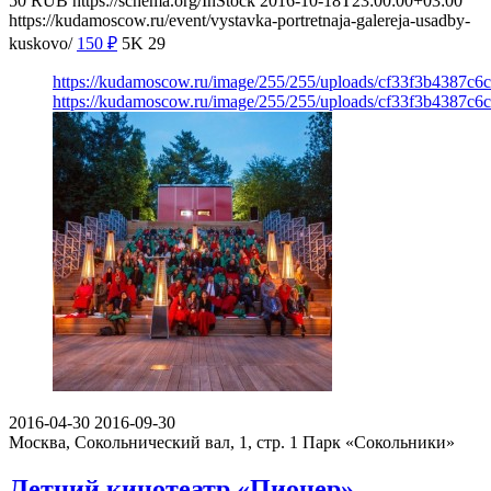
50
RUB
https://schema.org/InStock
2016-10-18T23:00:00+03:00
https://kudamoscow.ru/event/vystavka-portretnaja-galereja-usadby-
kuskovo/
150
₽
5K
29
https://kudamoscow.ru/image/255/255/uploads/cf33f3b4387c6
https://kudamoscow.ru/image/255/255/uploads/cf33f3b4387c6
2016-04-30
2016-09-30
Москва, Сокольнический вал, 1, стр. 1
Парк «Сокольники»
Летний кинотеатр «Пионер»