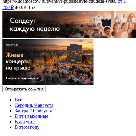
https://kudamoscow.ru/event/vr-puteshestvie-chudesa-sveta/
от 1
200
₽
40.9K
153
Отображать события
Все
Сегодня, 9 августа
Завтра, 10 августа
В эти выходные
В августе
В этом году