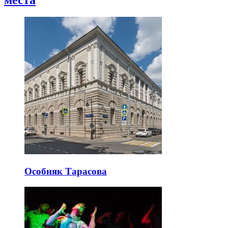
Особняк Тарасова