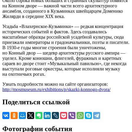
Около сорока новых больших и странных скульптур появятся
на Конном дворе — важной части всего архитектурного
ансамбля, созданного в Кузьминках швейцарцем Доменико
Жилярди в середине XIX века.
Усадьба «Влахернское-Кузьминки» — редкая концентрация
исторических событий и фактов. Здесь создавались
масштабные образцы российской усадебной культуры, сюда
приезжали императоры и градоначальники, поэты и писатели.
В 1930-е годы многие строения были уничтожены,
но Конный двор — шедевр архитектуры русского ампира —
уцелел. Кроме конюшни, флигелей, фуражных и каретных
сараев во дворе стоит «Музыкальный павильон», где некогда
выступали роговые оркестры, которые исполняли музыку
на охотничьих рогах.
Узнать подробности можно на сайте организаторов:
http://mosmuseum.ru/exhibitions/p/skazki-konnogo-dvora/
Поделиться ссылкой
Фотографии события