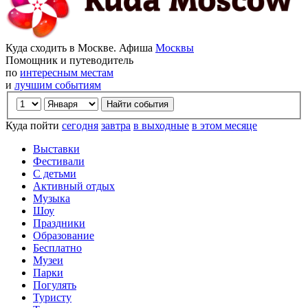
Куда сходить в Москве. Афиша
Москвы
Помощник и путеводитель
по
интересным местам
и
лучшим событиям
Куда пойти
сегодня
завтра
в выходные
в этом месяце
Выставки
Фестивали
С детьми
Активный отдых
Музыка
Шоу
Праздники
Образование
Бесплатно
Музеи
Парки
Погулять
Туристу