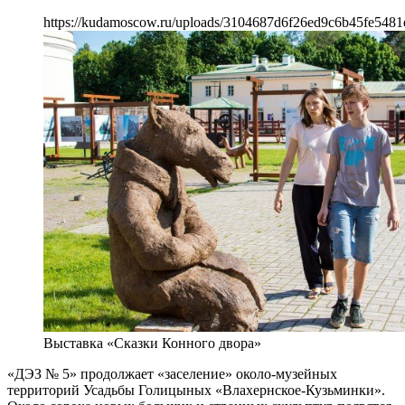
https://kudamoscow.ru/uploads/3104687d6f26ed9c6b45fe5481
Выставка «Сказки Конного двора»
«ДЭЗ № 5» продолжает «заселение» около-музейных
территорий Усадьбы Голицыных «Влахернское-Кузьминки».