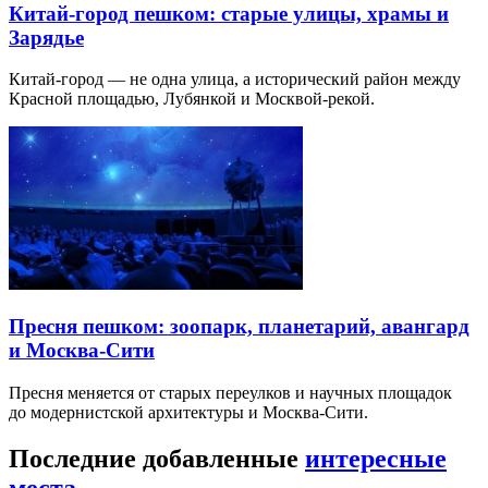
Китай-город пешком: старые улицы, храмы и
Зарядье
Китай-город — не одна улица, а исторический район между
Красной площадью, Лубянкой и Москвой-рекой.
Пресня пешком: зоопарк, планетарий, авангард
и Москва-Сити
Пресня меняется от старых переулков и научных площадок
до модернистской архитектуры и Москва-Сити.
Последние добавленные
интересные
места