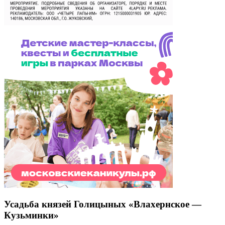
Усадьба князей Голицыных «Влахернское —
Кузьминки»