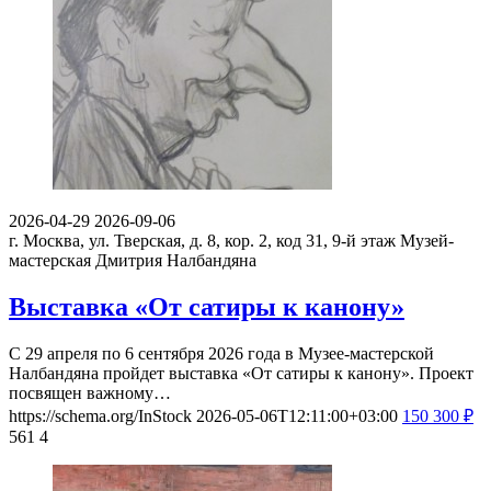
2026-04-29
2026-09-06
г. Москва, ул. Тверская, д. 8, кор. 2, код 31, 9-й этаж
Музей-
мастерская Дмитрия Налбандяна
Выставка «От сатиры к канону»
С 29 апреля по 6 сентября 2026 года в Музее-мастерской
Налбандяна пройдет выставка «От сатиры к канону». Проект
посвящен важному…
https://schema.org/InStock
2026-05-06T12:11:00+03:00
150
300
₽
561
4