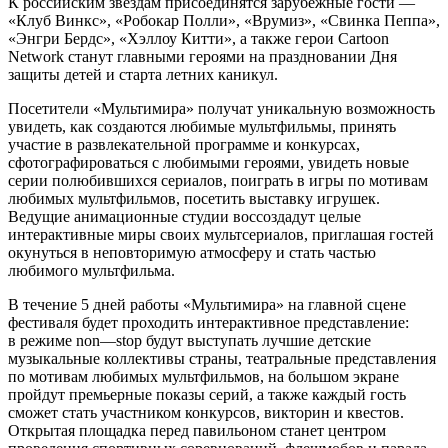
К российским звездам присоединятся зарубежные гости —
«Клуб Винкс», «Робокар Полли», «Врумиз», «Свинка Пеппа»,
«Энгри Бердс», «Хэллоу Китти», а также герои Cartoon
Network станут главными героями на праздновании Дня
защиты детей и старта летних каникул.
Посетители «Мультимира» получат уникальную возможность
увидеть, как создаются любимые мультфильмы, принять
участие в развлекательной программе и конкурсах,
сфотографироваться с любимыми героями, увидеть новые
серии полюбившихся сериалов, поиграть в игры по мотивам
любимых мультфильмов, посетить выставку игрушек.
Ведущие анимационные студии воссоздадут целые
интерактивные миры своих мультсериалов, приглашая гостей
окунуться в неповторимую атмосферу и стать частью
любимого мультфильма.
В течение 5 дней работы «Мультимира» на главной сцене
фестиваля будет проходить интерактивное представление:
в режиме non—stop будут выступать лучшие детские
музыкальные коллективы страны, театральные представления
по мотивам любимых мультфильмов, на большом экране
пройдут премьерные показы серий, а также каждый гость
сможет стать участником конкурсов, викторин и квестов.
Открытая площадка перед павильоном станет центром