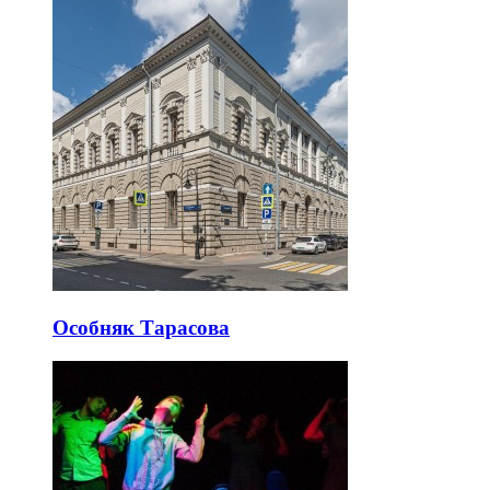
Особняк Тарасова