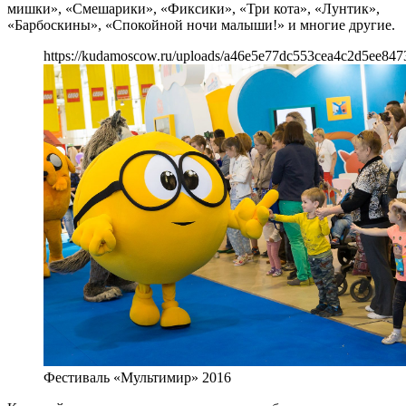
мишки», «Смешарики», «Фиксики», «Три кота», «Лунтик»,
«Барбоскины», «Спокойной ночи малыши!» и многие другие.
https://kudamoscow.ru/uploads/a46e5e77dc553cea4c2d5ee847
Фестиваль «Мультимир» 2016