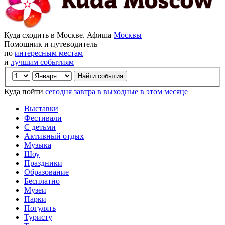
Куда сходить в Москве. Афиша
Москвы
Помощник и путеводитель
по
интересным местам
и
лучшим событиям
Куда пойти
сегодня
завтра
в выходные
в этом месяце
Выставки
Фестивали
С детьми
Активный отдых
Музыка
Шоу
Праздники
Образование
Бесплатно
Музеи
Парки
Погулять
Туристу