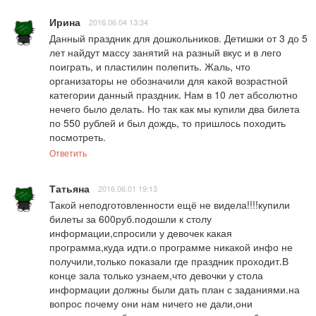
Ирина
2016.06.04 13:34
Данный праздник для дошкольников. Детишки от 3 до 5 
лет найдут массу занятий на разный вкус и в лего 
поиграть, и пластилин полепить. Жаль, что 
организаторы не обозначили для какой возрастной 
категории данный праздник. Нам в 10 лет абсолютно 
нечего было делать. Но так как мы купили два билета 
по 550 рублей и был дождь, то пришлось походить 
посмотреть.
Ответить
Татьяна
2016.06.01 19:13
Такой неподготовленности ещё не видела!!!!купили 
билеты за 600руб.подошли к столу 
информации,спросили у девочек какая 
программа,куда идти.о программе никакой инфо не 
получили,только показали где праздник проходит.В 
конце зала только узнаем,что девочки у стола 
информации должны были дать план с заданиями.на 
вопрос почему они нам ничего не дали,они 