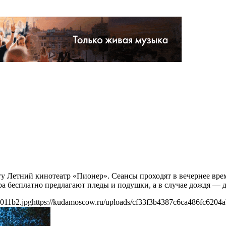
у Летний кинотеатр «Пионер». Сеансы проходят в вечернее врем
ра бесплатно предлагают пледы и подушки, а в случае дождя — 
011b2.jpg
https://kudamoscow.ru/uploads/cf33f3b4387c6ca486fc6204