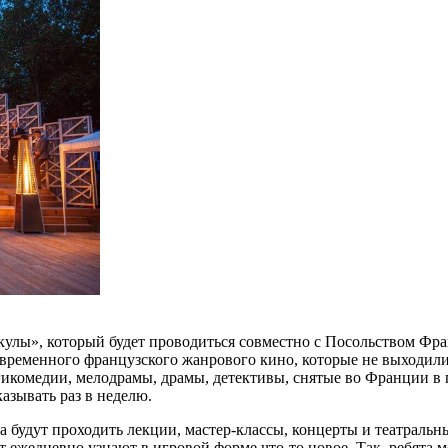
кулы», который будет проводиться совместно с Посольством Фр
овременного французского жанрового кино, которые не выходили
икомедии, мелодрамы, драмы, детективы, снятые во Франции в 
азывать раз в неделю.
а будут проходить лекции, мастер-классы, концерты и театральн
т ежедневно узнают в игровой форме что-то новое. Так, ребята м