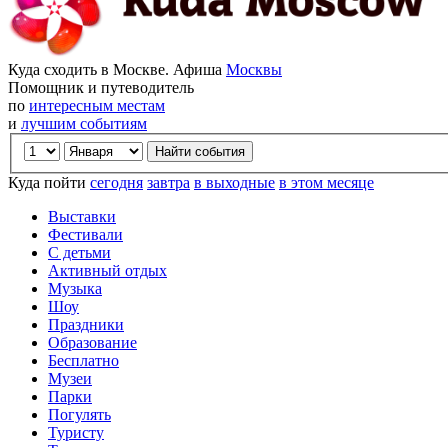
Куда сходить в Москве. Афиша
Москвы
Помощник и путеводитель
по
интересным местам
и
лучшим событиям
Куда пойти
сегодня
завтра
в выходные
в этом месяце
Выставки
Фестивали
С детьми
Активный отдых
Музыка
Шоу
Праздники
Образование
Бесплатно
Музеи
Парки
Погулять
Туристу