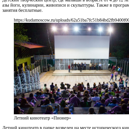
азы йоги, кулинарии, живописи и скульптуры. Также в программ
занятия бесплатные.
https://kudamoscow.ru/uploads/62a51ba7fc51b84bd2fb9400f0
Летний кинотеатр «Пионер»
Летний кинотеатр в парке возведен на месте исторического кин