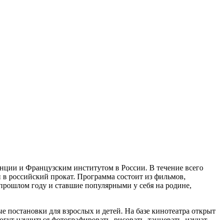
анции и Французским институтом в России. В течение всего
 в российский прокат. Программа состоит из фильмов,
прошлом году и ставшие популярными у себя на родине,
ые постановки для взрослых и детей. На базе кинотеатра открыт
огут научиться фотографировать, рисовать, танцевать, изучат