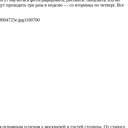
ут проходить три раза в неделю — со вторника по четверг. Все
f004725e.jpg
1100
700
ся огромным успехом у москвичей и гостей столицы. От старого