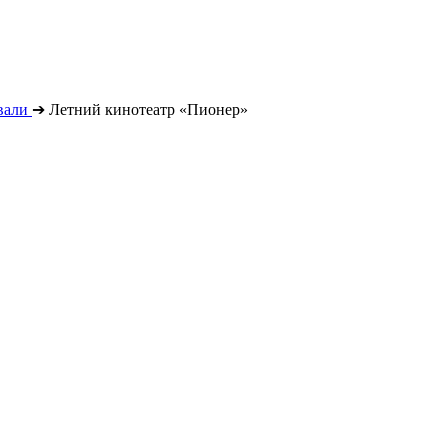
вали
➔
Летний кинотеатр «Пионер»