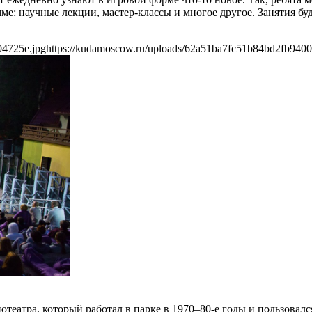
е: научные лекции, мастер-классы и многое другое. Занятия буд
04725e.jpg
https://kudamoscow.ru/uploads/62a51ba7fc51b84bd2fb9400
отеатра, который работал в парке в 1970–80-е годы и пользовал