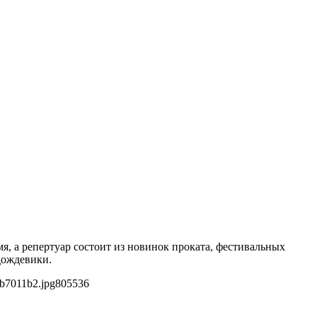
я, а репертуар состоит из новинок проката, фестивальных
дождевики.
ab7011b2.jpg
805
536