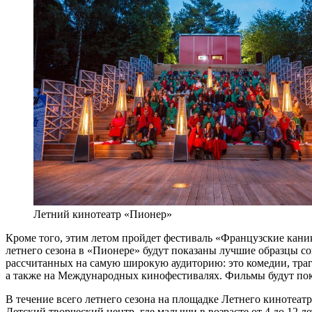
Летний кинотеатр «Пионер»
Кроме того, этим летом пройдет фестиваль «Французские кани
летнего сезона в «Пионере» будут показаны лучшие образцы с
рассчитанных на самую широкую аудиторию: это комедии, траг
а также на Международных кинофестивалях. Фильмы будут пок
В течение всего летнего сезона на площадке Летнего кинотеатр
Детский творческий центр, где малыши в возрасте от 4 до 12 ле