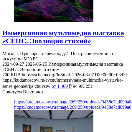
Иммерсивная мультимедиа выставка
«СЕНС. Эволюция стихий»
Москва, Пушкарев переулок, д. 5
Центр современного
искусства М’АРС
2024-09-27
2026-06-25
Иммерсивная мультимедиа выставка
«СЕНС. Эволюция стихий»
700
RUB
https://schema.org/InStock
2026-08-07T00:00:00+03:00
https://kudamoscow.ru/event/immersivnaja-multimedia-vystavka-
sense-geometrija-chuvstv/
от 1 400
₽
94.9K
251
Советуем Выставки
https://kudamoscow.ru/image/269/250/uploads/9458e7ad099a
https://kudamoscow.ru/image/269/250/uploads/9458e7ad099a