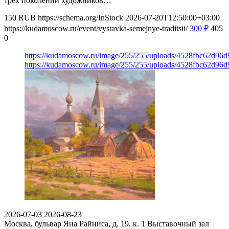
трёх поколений художников…
150
RUB
https://schema.org/InStock
2026-07-20T12:50:00+03:00
https://kudamoscow.ru/event/vystavka-semejnye-traditsii/
300
₽
405
0
https://kudamoscow.ru/image/255/255/uploads/4528fbc62d96
https://kudamoscow.ru/image/255/255/uploads/4528fbc62d96
2026-07-03
2026-08-23
Москва, бульвар Яна Райниса, д. 19, к. 1
Выставочный зал