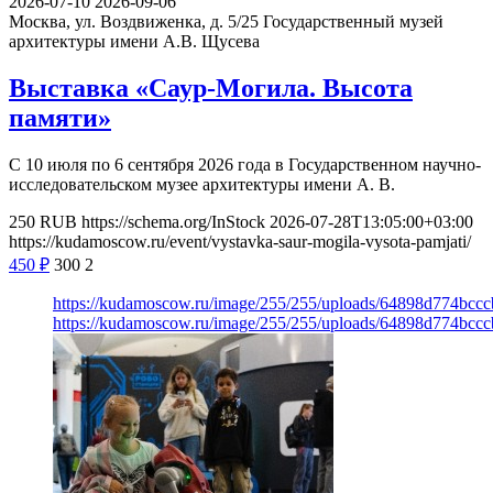
2026-07-10
2026-09-06
Москва, ул. Воздвиженка, д. 5/25
Государственный музей
архитектуры имени А.В. Щусева
Выставка «Саур-Могила. Высота
памяти»
С 10 июля по 6 сентября 2026 года в Государственном научно-
исследовательском музее архитектуры имени А. В.
250
RUB
https://schema.org/InStock
2026-07-28T13:05:00+03:00
https://kudamoscow.ru/event/vystavka-saur-mogila-vysota-pamjati/
450
₽
300
2
https://kudamoscow.ru/image/255/255/uploads/64898d774bc
https://kudamoscow.ru/image/255/255/uploads/64898d774bc