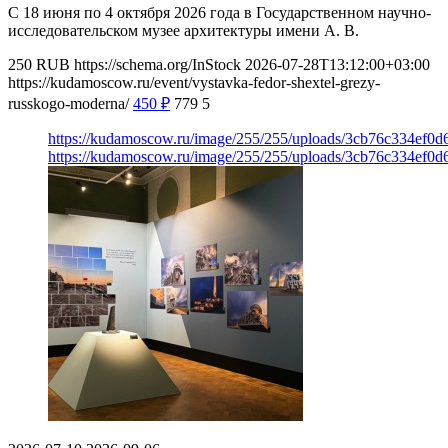
С 18 июня по 4 октября 2026 года в Государственном научно-
исследовательском музее архитектуры имени А. В.
250
RUB
https://schema.org/InStock
2026-07-28T13:12:00+03:00
https://kudamoscow.ru/event/vystavka-fedor-shextel-grezy-
russkogo-moderna/
450
₽
779
5
https://kudamoscow.ru/image/255/255/uploads/3cb76c334ef0
https://kudamoscow.ru/image/255/255/uploads/3cb76c334ef0