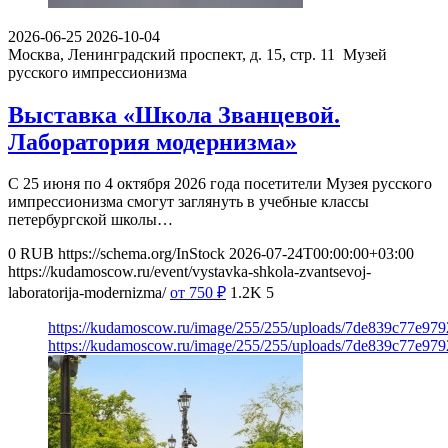
2026-06-25
2026-10-04
Москва, Ленинградский проспект, д. 15, стр. 11
Музей
русского импрессионизма
Выставка «Школа Званцевой.
Лаборатория модернизма»
С 25 июня по 4 октября 2026 года посетители Музея русского
импрессионизма смогут заглянуть в учебные классы
петербургской школы…
0
RUB
https://schema.org/InStock
2026-07-24T00:00:00+03:00
https://kudamoscow.ru/event/vystavka-shkola-zvantsevoj-
laboratorija-modernizma/
от 750
₽
1.2K
5
https://kudamoscow.ru/image/255/255/uploads/7de839c77e979
https://kudamoscow.ru/image/255/255/uploads/7de839c77e979