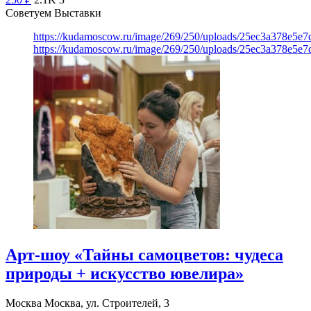
Советуем Выставки
https://kudamoscow.ru/image/269/250/uploads/25ec3a378e5
https://kudamoscow.ru/image/269/250/uploads/25ec3a378e5
Арт-шоу «Тайны самоцветов: чудеса
природы + искусство ювелира»
Москва
Москва, ул. Строителей, 3