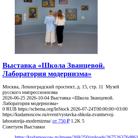
Выставка «Школа Званцевой.
Лаборатория модернизма»
Москва, Ленинградский проспект, д. 15, стр. 11
Музей
русского импрессионизма
2026-06-25
2026-10-04
Выставка «Школа Званцевой.
Лаборатория модернизма»
0
RUB
https://schema.org/InStock
2026-07-24T00:00:00+03:00
https://kudamoscow.ru/event/vystavka-shkola-zvantsevoj-
laboratorija-modernizma/
от 750
₽
1.2K
5
Советуем Выставки
https://kudamoscow.ru/image/269/250/uploads/267526376d8