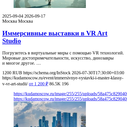
2025-09-04
2026-09-17
Москва
Москва
Иммерсивные выставки в VR Art
Studio
Погрузитесь в виртуальные миры с помощью VR технологий.
Мировые достопримечательности, искусство, динозавры
и многое другое. …
1200
RUB
https://schema.org/InStock
2026-07-30T17:30:00+03:00
https://kudamoscow.ru/event/immersivnye-vystavki-i-master-klassy-
v-vr-art-studii/
от 1 200
₽
86.5K
196
https://kudamoscow.ru/image/255/255/uploads/58a475c82904
https://kudamoscow.ru/image/255/255/uploads/58a475c82904