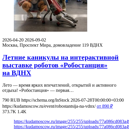
2026-04-20
2026-09-02
Москва, Проспект Мира, домовладение 119
ВДНХ
Летние каникулы на интерактивной
выставке роботов «Робостанция»
на ВДНХ
Лето — время ярких впечатлений, открытий и активного
отдыха! «Робостанция» — первая…
790
RUB
https://schema.org/InStock
2026-07-28T00:00:00+03:00
https://kudamoscow.ru/event/robostantsija-na-vdnx/
от 890
₽
373.7K
1.4K
https://kudamoscow.ru/image/255/255/uploads/77a086cd083a
https://kudamoscow.ru/image/255/255/uploads/77a086cd083a