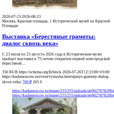
2026-07-23
2026-08-23
Москва, Красная площадь, 1
Исторический музей на Красной
Площади
Выставка «Берестяные грамоты:
диалог сквозь века»
С 23 июля по 23 августа 2026 года в Историческом музее
пройдет выставка к 75-летию открытия первой новгородской
берестяной…
350
RUB
https://schema.org/InStock
2026-07-26T12:33:00+03:00
https://kudamoscow.ru/event/vystavka-berestjanye-gramoty-dialog-
skvoz-veka/
700
₽
265
0
https://kudamoscow.ru/image/255/255/uploads/4e90278782ff
https://kudamoscow.ru/image/255/255/uploads/4e90278782ff