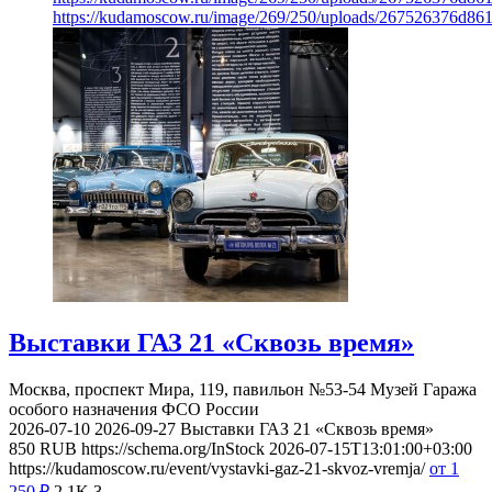
https://kudamoscow.ru/image/269/250/uploads/267526376d8
Выставки ГАЗ 21 «Сквозь время»
Москва, проспект Мира, 119, павильон №53-54
Музей Гаража
особого назначения ФСО России
2026-07-10
2026-09-27
Выставки ГАЗ 21 «Сквозь время»
850
RUB
https://schema.org/InStock
2026-07-15T13:01:00+03:00
https://kudamoscow.ru/event/vystavki-gaz-21-skvoz-vremja/
от 1
250
₽
2.1K
3