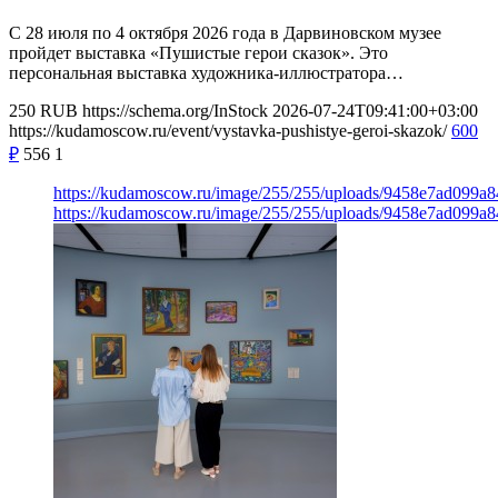
С 28 июля по 4 октября 2026 года в Дарвиновском музее
пройдет выставка «Пушистые герои сказок». Это
персональная выставка художника-иллюстратора…
250
RUB
https://schema.org/InStock
2026-07-24T09:41:00+03:00
https://kudamoscow.ru/event/vystavka-pushistye-geroi-skazok/
600
₽
556
1
https://kudamoscow.ru/image/255/255/uploads/9458e7ad099a
https://kudamoscow.ru/image/255/255/uploads/9458e7ad099a