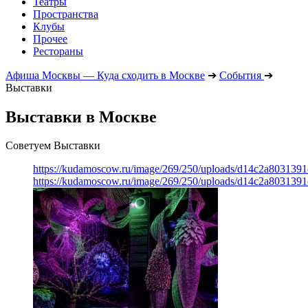
Театры
Пространства
Клубы
Прочее
Рестораны
Афиша Москвы — Куда сходить в Москве
➔
События
➔
Выставки
Выставки в Москве
Советуем Выставки
https://kudamoscow.ru/image/269/250/uploads/d14c2a803139
https://kudamoscow.ru/image/269/250/uploads/d14c2a803139