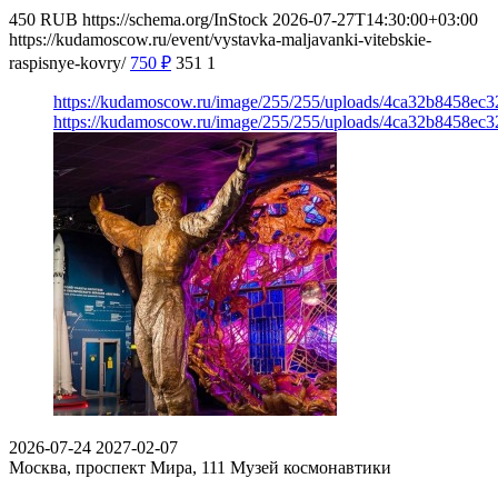
450
RUB
https://schema.org/InStock
2026-07-27T14:30:00+03:00
https://kudamoscow.ru/event/vystavka-maljavanki-vitebskie-
raspisnye-kovry/
750
₽
351
1
https://kudamoscow.ru/image/255/255/uploads/4ca32b8458ec
https://kudamoscow.ru/image/255/255/uploads/4ca32b8458ec
2026-07-24
2027-02-07
Москва, проспект Мира, 111
Музей космонавтики