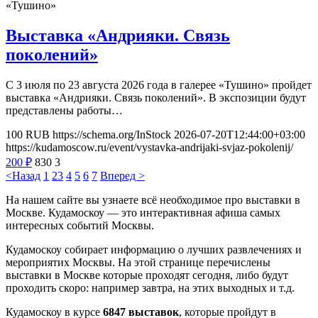
«Тушино»
Выставка «Андрияки. Связь
поколений»
С 3 июля по 23 августа 2026 года в галерее «Тушино» пройдет
выставка «Андрияки. Связь поколений». В экспозиции будут
представлены работы…
100
RUB
https://schema.org/InStock
2026-07-20T12:44:00+03:00
https://kudamoscow.ru/event/vystavka-andrijaki-svjaz-pokolenij/
200
₽
830
3
<Назад
1
2
3
4
5
6
7
Вперед >
На нашем сайте вы узнаете всё необходимое про выставки в
Москве. Кудамоскоу — это интерактивная афиша самых
интересных событий Москвы.
Кудамоскоу собирает информацию о лучших развлечениях и
мероприятих Москвы. На этой странице перечислены
выставки в Москве которые проходят сегодня, либо будут
проходить скоро: например завтра, на этих выходных и т.д.
Кудамоскоу в курсе
6847 выставок
, которые пройдут в