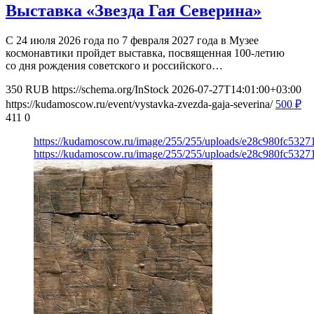
Выставка «Звезда Гая Северина»
С 24 июля 2026 года по 7 февраля 2027 года в Музее
космонавтики пройдет выставка, посвященная 100-летию
со дня рождения советского и российского…
350
RUB
https://schema.org/InStock
2026-07-27T14:01:00+03:00
https://kudamoscow.ru/event/vystavka-zvezda-gaja-severina/
500
₽
411
0
https://kudamoscow.ru/image/255/255/uploads/e28c980fc532
https://kudamoscow.ru/image/255/255/uploads/e28c980fc532