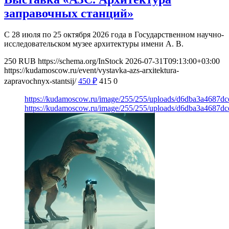
заправочных станций»
С 28 июля по 25 октября 2026 года в Государственном научно-
исследовательском музее архитектуры имени А. В.
250
RUB
https://schema.org/InStock
2026-07-31T09:13:00+03:00
https://kudamoscow.ru/event/vystavka-azs-arxitektura-
zapravochnyx-stantsij/
450
₽
415
0
https://kudamoscow.ru/image/255/255/uploads/d6dba3a4687d
https://kudamoscow.ru/image/255/255/uploads/d6dba3a4687d