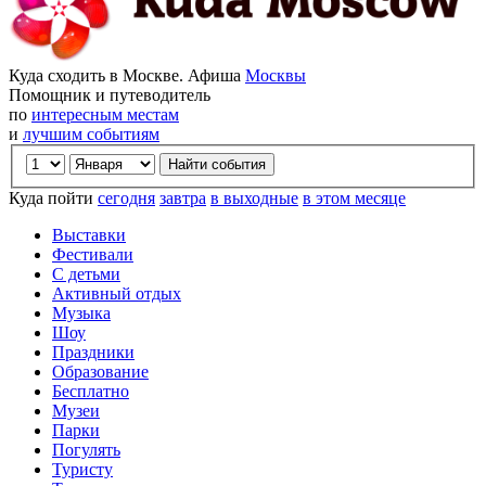
Куда сходить в Москве. Афиша
Москвы
Помощник и путеводитель
по
интересным местам
и
лучшим событиям
Куда пойти
сегодня
завтра
в выходные
в этом месяце
Выставки
Фестивали
С детьми
Активный отдых
Музыка
Шоу
Праздники
Образование
Бесплатно
Музеи
Парки
Погулять
Туристу