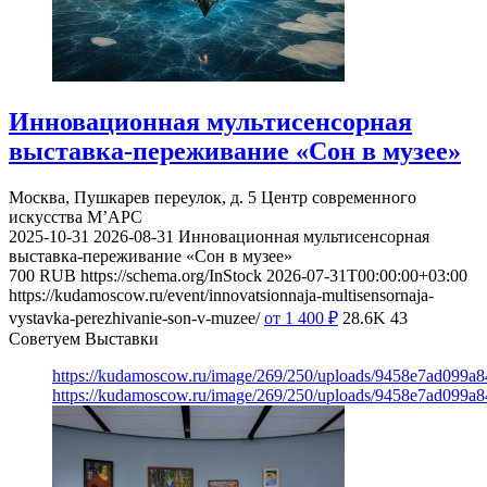
Инновационная мультисенсорная
выставка-переживание «Сон в музее»
Москва, Пушкарев переулок, д. 5
Центр современного
искусства М’АРС
2025-10-31
2026-08-31
Инновационная мультисенсорная
выставка-переживание «Сон в музее»
700
RUB
https://schema.org/InStock
2026-07-31T00:00:00+03:00
https://kudamoscow.ru/event/innovatsionnaja-multisensornaja-
vystavka-perezhivanie-son-v-muzee/
от 1 400
₽
28.6K
43
Советуем Выставки
https://kudamoscow.ru/image/269/250/uploads/9458e7ad099a
https://kudamoscow.ru/image/269/250/uploads/9458e7ad099a