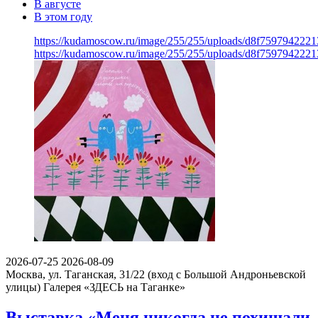
В августе
В этом году
https://kudamoscow.ru/image/255/255/uploads/d8f75979422
https://kudamoscow.ru/image/255/255/uploads/d8f75979422
2026-07-25
2026-08-09
Москва, ул. Таганская, 31/22 (вход с Большой Андроньевской
улицы)
Галерея «ЗДЕСЬ на Таганке»
Выставка «Меня никогда не похищали