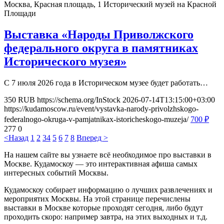
Москва, Красная площадь, 1
Исторический музей на Красной
Площади
Выставка «Народы Приволжского
федерального округа в памятниках
Исторического музея»
С 7 июля 2026 года в Историческом музее будет работать…
350
RUB
https://schema.org/InStock
2026-07-14T13:15:00+03:00
https://kudamoscow.ru/event/vystavka-narody-privolzhskogo-
federalnogo-okruga-v-pamjatnikax-istoricheskogo-muzeja/
700
₽
277
0
<Назад
1
2
3
4
5
6
7
8
Вперед >
На нашем сайте вы узнаете всё необходимое про выставки в
Москве. Кудамоскоу — это интерактивная афиша самых
интересных событий Москвы.
Кудамоскоу собирает информацию о лучших развлечениях и
мероприятих Москвы. На этой странице перечислены
выставки в Москве которые проходят сегодня, либо будут
проходить скоро: например завтра, на этих выходных и т.д.