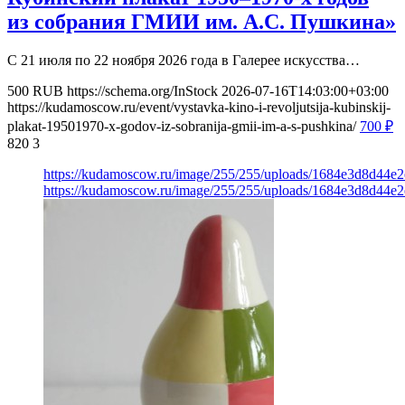
из собрания ГМИИ им. А.С. Пушкина»
С 21 июля по 22 ноября 2026 года в Галерее искусства…
500
RUB
https://schema.org/InStock
2026-07-16T14:03:00+03:00
https://kudamoscow.ru/event/vystavka-kino-i-revoljutsija-kubinskij-
plakat-19501970-x-godov-iz-sobranija-gmii-im-a-s-pushkina/
700
₽
820
3
https://kudamoscow.ru/image/255/255/uploads/1684e3d8d44
https://kudamoscow.ru/image/255/255/uploads/1684e3d8d44