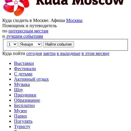
Куда сходить в Москве. Афиша
Москвы
Помощник и путеводитель
по
интересным местам
и
лучшим событиям
Куда пойти
сегодня
завтра
в выходные
в этом месяце
Выставки
Фестивали
С детьми
Активный отдых
Музыка
Шоу
Праздники
Образование
Бесплатно
Музеи
Парки
Погулять
Туристу