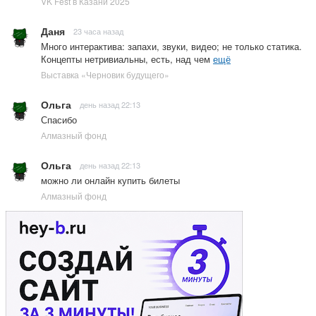
VK Fest в Казани 2025
Даня
23 часа назад
Много интерактива: запахи, звуки, видео; не только статика.
Концепты нетривиальны, есть, над чем
ещё
Выставка «Черновик будущего»
Ольга
день назад 22:13
Спасибо
Алмазный фонд
Ольга
день назад 22:13
можно ли онлайн купить билеты
Алмазный фонд