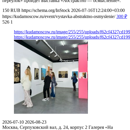
переулок» пройдет выставка «Абстрактно — осмысление».
150
RUB
https://schema.org/InStock
2026-07-16T12:24:00+03:00
https://kudamoscow.ru/event/vystavka-abstraktno-osmyslenie/
300
₽
526
1
https://kudamoscow.ru/image/255/255/uploads/f62cf4327cd1
https://kudamoscow.ru/image/255/255/uploads/f62cf4327cd1
2026-07-10
2026-08-23
Москва, Серпуховский вал, д. 24, корпус 2
Галерея «На