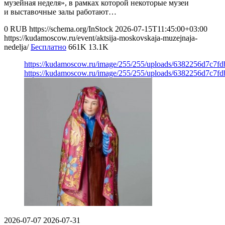
музейная неделя», в рамках которой некоторые музеи
и выставочные залы работают…
0
RUB
https://schema.org/InStock
2026-07-15T11:45:00+03:00
https://kudamoscow.ru/event/aktsija-moskovskaja-muzejnaja-
nedelja/
Бесплатно
661K
13.1K
https://kudamoscow.ru/image/255/255/uploads/6382256d7c7f
https://kudamoscow.ru/image/255/255/uploads/6382256d7c7f
2026-07-07
2026-07-31