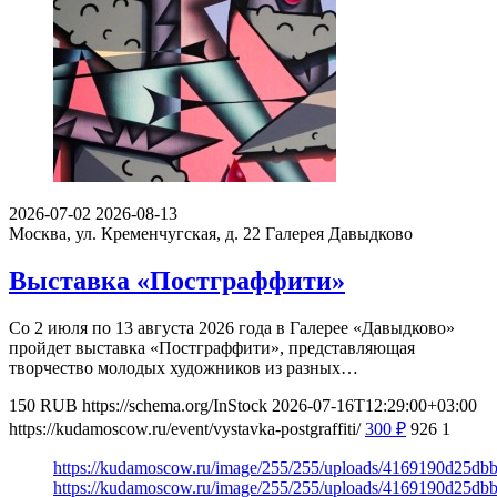
2026-07-02
2026-08-13
Москва, ул. Кременчугская, д. 22
Галерея Давыдково
Выставка «Постграффити»
Со 2 июля по 13 августа 2026 года в Галерее «Давыдково»
пройдет выставка «Постграффити», представляющая
творчество молодых художников из разных…
150
RUB
https://schema.org/InStock
2026-07-16T12:29:00+03:00
https://kudamoscow.ru/event/vystavka-postgraffiti/
300
₽
926
1
https://kudamoscow.ru/image/255/255/uploads/4169190d25d
https://kudamoscow.ru/image/255/255/uploads/4169190d25d