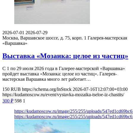
2026-07-01
2026-07-29
Москва, Варшавское шоссе, д. 75, корп. 1
Галерея-мастерская
«Варшавка»
Выставка «Мозаика: целое из частиц»
С 1 по 29 июля 2026 года в Галерее-мастерской «Варшавка»
пройдет выставка «Мозаика: целое из частиц». Галерея-
мастерская Варшавка много лет работает…
150
RUB
https://schema.org/InStock
2026-07-16T12:07:00+03:00
https://kudamoscow.ru/event/vystavka-mozaika-tseloe-iz-chastits/
300
₽
598
1
https://kudamoscow.ru/image/255/255/uploads/547ed1cd69bc
https://kudamoscow.ru/image/255/255/uploads/547ed1cd69bc