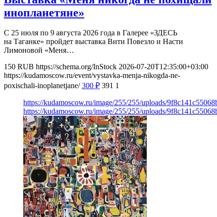
инопланетяне»
С 25 июля по 9 августа 2026 года в Галерее «ЗДЕСЬ
на Таганке» пройдет выставка Вити Повезло и Насти
Лимоновой «Меня…
150
RUB
https://schema.org/InStock
2026-07-20T12:35:00+03:00
https://kudamoscow.ru/event/vystavka-menja-nikogda-ne-
poxischali-inoplanetjane/
300
₽
391
1
https://kudamoscow.ru/image/255/255/uploads/9f8c141c5506
https://kudamoscow.ru/image/255/255/uploads/9f8c141c5506