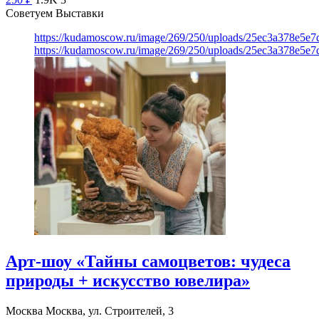
Советуем Выставки
https://kudamoscow.ru/image/269/250/uploads/25ec3a378e5
https://kudamoscow.ru/image/269/250/uploads/25ec3a378e5
Арт-шоу «Тайны самоцветов: чудеса
природы + искусство ювелира»
Москва
Москва, ул. Строителей, 3