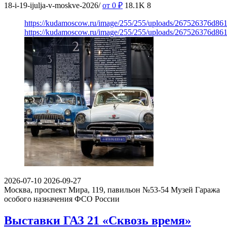
18-i-19-ijulja-v-moskve-2026/
от 0
₽
18.1K
8
https://kudamoscow.ru/image/255/255/uploads/267526376d8
https://kudamoscow.ru/image/255/255/uploads/267526376d8
2026-07-10
2026-09-27
Москва, проспект Мира, 119, павильон №53-54
Музей Гаража
особого назначения ФСО России
Выставки ГАЗ 21 «Сквозь время»