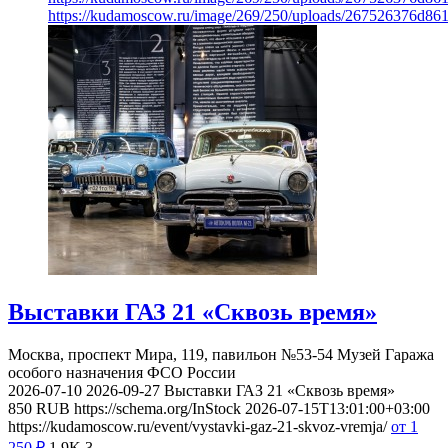
https://kudamoscow.ru/image/269/250/uploads/267526376d8
Выставки ГАЗ 21 «Сквозь время»
Москва, проспект Мира, 119, павильон №53-54
Музей Гаража
особого назначения ФСО России
2026-07-10
2026-09-27
Выставки ГАЗ 21 «Сквозь время»
850
RUB
https://schema.org/InStock
2026-07-15T13:01:00+03:00
https://kudamoscow.ru/event/vystavki-gaz-21-skvoz-vremja/
от 1
250
₽
1.9K
3