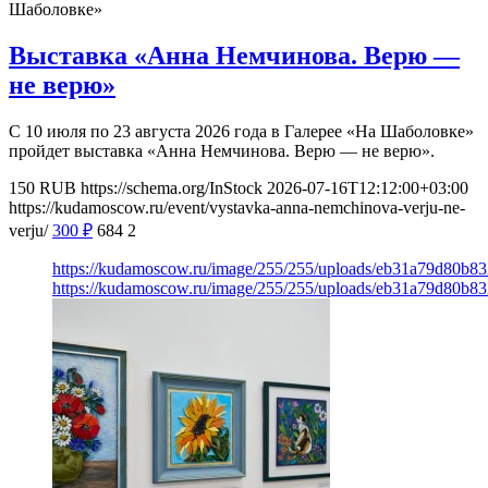
Шаболовке»
Выставка «Анна Немчинова. Верю —
не верю»
С 10 июля по 23 августа 2026 года в Галерее «На Шаболовке»
пройдет выставка «Анна Немчинова. Верю — не верю».
150
RUB
https://schema.org/InStock
2026-07-16T12:12:00+03:00
https://kudamoscow.ru/event/vystavka-anna-nemchinova-verju-ne-
verju/
300
₽
684
2
https://kudamoscow.ru/image/255/255/uploads/eb31a79d80b
https://kudamoscow.ru/image/255/255/uploads/eb31a79d80b