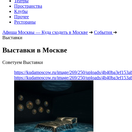
Театры
Пространства
Клубы
Прочее
Рестораны
Афиша Москвы — Куда сходить в Москве
➔
События
➔
Выставки
Выставки в Москве
Советуем Выставки
https://kudamoscow.ru/image/269/250/uploads/4b40ba3ef153
https://kudamoscow.ru/image/269/250/uploads/4b40ba3ef153