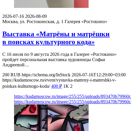
2026-07-16
2026-08-09
Москва, ул. Ростокинская, д. 1
Галерея «Ростокино»
Выставка «Матрёны и матрёшки
в поисках культурного кода»
С 16 июля по 9 августа 2026 года в Галерее «Ростокино»
пройдет персональная выставка художницы Софьи
Андреевой…
200
RUB
https://schema.org/InStock
2026-07-16T12:29:00+03:00
https://kudamoscow.ru/event/vystavka-matreny-i-matreshki-v-
poiskax-kulturnogo-koda/
400
₽
1K
2
https://kudamoscow.ru/image/255/255/uploads/893470b79960
https://kudamoscow.ru/image/255/255/uploads/893470b79960