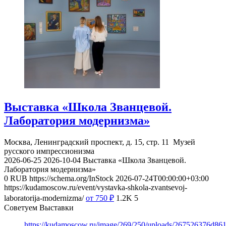
Выставка «Школа Званцевой.
Лаборатория модернизма»
Москва, Ленинградский проспект, д. 15, стр. 11
Музей
русского импрессионизма
2026-06-25
2026-10-04
Выставка «Школа Званцевой.
Лаборатория модернизма»
0
RUB
https://schema.org/InStock
2026-07-24T00:00:00+03:00
https://kudamoscow.ru/event/vystavka-shkola-zvantsevoj-
laboratorija-modernizma/
от 750
₽
1.2K
5
Советуем Выставки
https://kudamoscow.ru/image/269/250/uploads/267526376d8