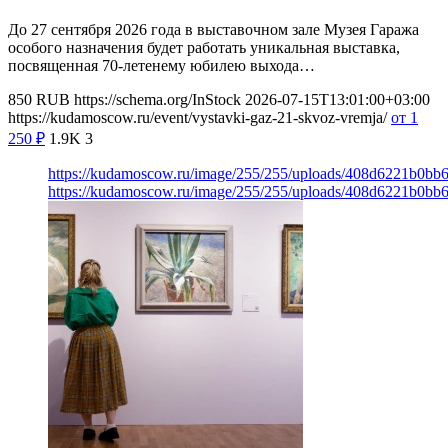
До 27 сентября 2026 года в выставочном зале Музея Гаража
особого назначения будет работать уникальная выставка,
посвященная 70-летенему юбилею выхода…
850
RUB
https://schema.org/InStock
2026-07-15T13:01:00+03:00
https://kudamoscow.ru/event/vystavki-gaz-21-skvoz-vremja/
от 1
250
₽
1.9K
3
https://kudamoscow.ru/image/255/255/uploads/408d6221b0b
https://kudamoscow.ru/image/255/255/uploads/408d6221b0b