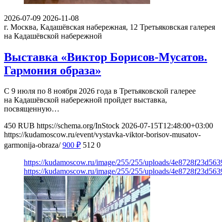
2026-07-09
2026-11-08
г. Москва, Кадашёвская набережная, 12
Третьяковская галерея
на Кадашёвской набережной
Выставка «Виктор Борисов-Мусатов.
Гармония образа»
С 9 июля по 8 ноября 2026 года в Третьяковской галерее
на Кадашёвской набережной пройдет выставка,
посвященную…
450
RUB
https://schema.org/InStock
2026-07-15T12:48:00+03:00
https://kudamoscow.ru/event/vystavka-viktor-borisov-musatov-
garmonija-obraza/
900
₽
512
0
https://kudamoscow.ru/image/255/255/uploads/4e8728f23d56
https://kudamoscow.ru/image/255/255/uploads/4e8728f23d56