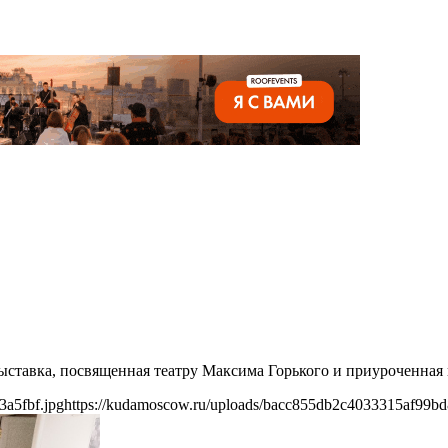
ыставка, посвященная театру Максима Горького и приуроченная 
3a5fbf.jpg
https://kudamoscow.ru/uploads/bacc855db2c4033315af99bd