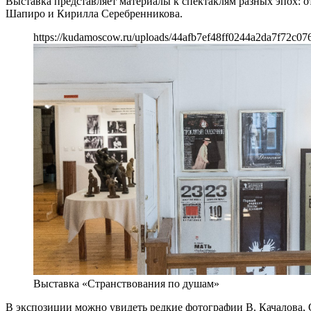
Выставка представляет материалы к спектаклям разных эпох: 
Шапиро и Кирилла Серебренникова.
https://kudamoscow.ru/uploads/44afb7ef48ff0244a2da7f72c07
Выставка «Странствования по душам»
В экспозиции можно увидеть редкие фотографии В. Качалова,