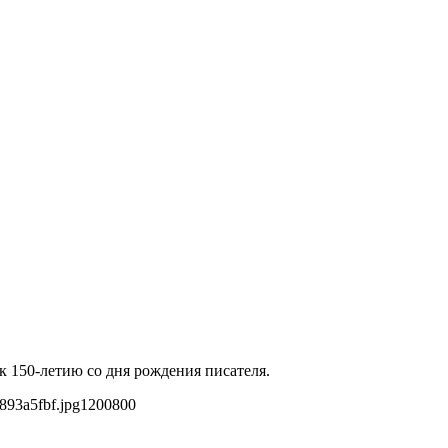
к 150-летию со дня рождения писателя.
893a5fbf.jpg
1200
800