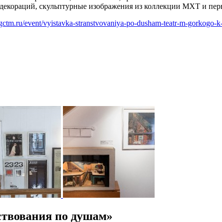
 декораций, скульптурные изображения из коллекции МХТ и пер
gctm.ru/event/vyistavka-stranstvovaniya-po-dusham-teatr-m-gorkogo-k-
ствования по душам»