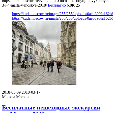
https://kudamoscow.ru/event/top-10-luchshix-sobytij-na-vyxodnye-
3-i-4-marta-v-moskve-2018/
Бесплатно
6.8K
25
https://kudamoscow.ru/image/255/255/uploads/0aeb390fa162
https://kudamoscow.ru/image/255/255/uploads/0aeb390fa162
2018-03-09
2018-03-17
Москва
Москва
Бесплатные пешеходные экскурсии