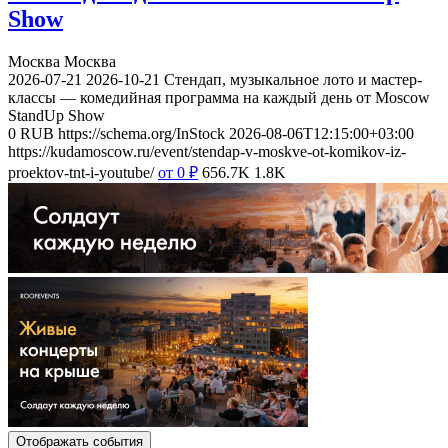
Show
Москва
Москва
2026-07-21
2026-10-21
Стендап, музыкальное лото и мастер-
классы — комедийная программа на каждый день от Moscow
StandUp Show
0
RUB
https://schema.org/InStock
2026-08-06T12:15:00+03:00
https://kudamoscow.ru/event/stendap-v-moskve-ot-komikov-iz-
proektov-tnt-i-youtube/
от 0
₽
656.7K
1.8K
Отображать события