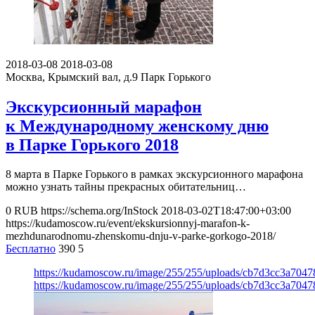
2018-03-08
2018-03-08
Москва, Крымский вал, д.9
Парк Горького
Экскурсионный марафон
к Международному женскому дню
в Парке Горького 2018
8 марта в Парке Горького в рамках экскурсионного марафона
можно узнать тайны прекрасных обитательниц…
0
RUB
https://schema.org/InStock
2018-03-02T18:47:00+03:00
https://kudamoscow.ru/event/ekskursionnyj-marafon-k-
mezhdunarodnomu-zhenskomu-dnju-v-parke-gorkogo-2018/
Бесплатно
390
5
https://kudamoscow.ru/image/255/255/uploads/cb7d3cc3a70
https://kudamoscow.ru/image/255/255/uploads/cb7d3cc3a70