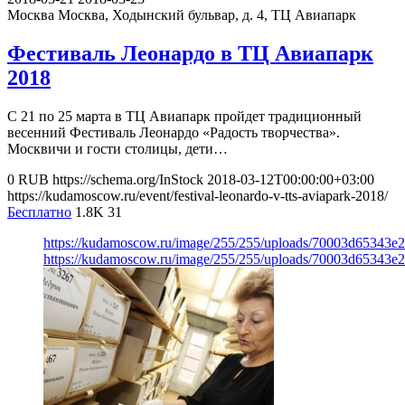
Москва
Москва, Ходынский бульвар, д. 4, ТЦ Авиапарк
Фестиваль Леонардо в ТЦ Авиапарк
2018
С 21 по 25 марта в ТЦ Авиапарк пройдет традиционный
весенний Фестиваль Леонардо «Радость творчества».
Москвичи и гости столицы, дети…
0
RUB
https://schema.org/InStock
2018-03-12T00:00:00+03:00
https://kudamoscow.ru/event/festival-leonardo-v-tts-aviapark-2018/
Бесплатно
1.8K
31
https://kudamoscow.ru/image/255/255/uploads/70003d65343e
https://kudamoscow.ru/image/255/255/uploads/70003d65343e