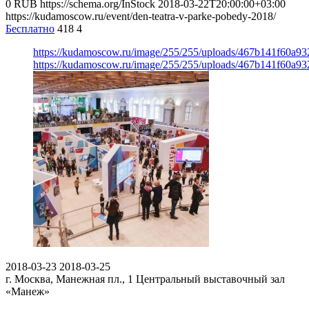
0
RUB
https://schema.org/InStock
2018-03-22T20:00:00+03:00
https://kudamoscow.ru/event/den-teatra-v-parke-pobedy-2018/
Бесплатно
418
4
https://kudamoscow.ru/image/255/255/uploads/467b141f60a9
https://kudamoscow.ru/image/255/255/uploads/467b141f60a9
2018-03-23
2018-03-25
г. Москва, Манежная пл., 1
Центральный выставочный зал
«Манеж»