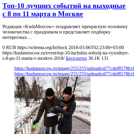
Топ-10 лучших событий на выходные
с 8 по 11 марта в Москве
Редакция «KudaMoscow» поздравляет прекрасную половину
человечества с праздником и представляет подборку
интересных…
0
RUB
https://schema.org/InStock
2018-03-06T02:23:00+03:00
https://kudamoscow.ru/event/top-10-luchshix-sobytij-na-vyxodnye-
s-8-po-11-marta-v-moskve-2018/
Бесплатно
30.1K
131
https://kudamoscow.ru/image/255/255/uploads/d77cdef8578b
https://kudamoscow.ru/image/255/255/uploads/d77cdef8578b