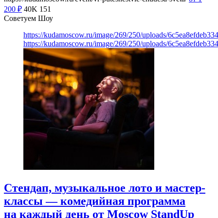
200
₽
40K
151
Советуем Шоу
https://kudamoscow.ru/image/269/250/uploads/6c5ea8efdeb3
https://kudamoscow.ru/image/269/250/uploads/6c5ea8efdeb3
Стендап, музыкальное лото и мастер-
классы — комедийная программа
на каждый день от Moscow StandUp