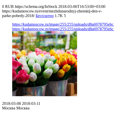
0
RUB
https://schema.org/InStock
2018-03-06T16:53:00+03:00
https://kudamoscow.ru/event/mezhdunarodnyj-zhenskij-den-v-
parke-pobedy-2018/
Бесплатно
1.7K
5
https://kudamoscow.ru/image/255/255/uploads/d8a6978795ebc
https://kudamoscow.ru/image/255/255/uploads/d8a6978795ebc
2018-03-08
2018-03-11
Москва
Москва