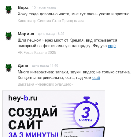
Вера
15 часов назад
Хожу сюда довольно часто, мне тут очень уютно и приятно.
Кинотеатр Синема Стар Принц плаза
Марина
день назад 16:25
Шли пешком через мост от Кремля, вид открывается
шикарный на фестивальную площадку. Федука
ещё
VK Fest в Казани 2025
Даня
день назад 11:40
Много интерактива: запахи, звуки, видео; не только статика.
Концепты нетривиальны, есть, над чем
ещё
Выставка «Черновик будущего»