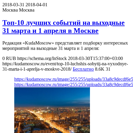
2018-03-31
2018-04-01
Москва
Москва
Топ-10 лучших событий на выходные
31 марта и 1 апреля в Москве
Редакция «KudaMoscow» представляет подборку интересных
мероприятий на выходные 31 марта и 1 апреля:
0
RUB
https://schema.org/InStock
2018-03-30T15:37:00+03:00
https://kudamoscow.ru/event/top-10-luchshix-sobytij-na-vyxodnye-
31-marta-i-1-aprelja-v-moskve-2018/
Бесплатно
8.6K
31
https://kudamoscow.ru/image/255/255/uploads/33a8c9decdf6
https://kudamoscow.ru/image/255/255/uploads/33a8c9decdf6