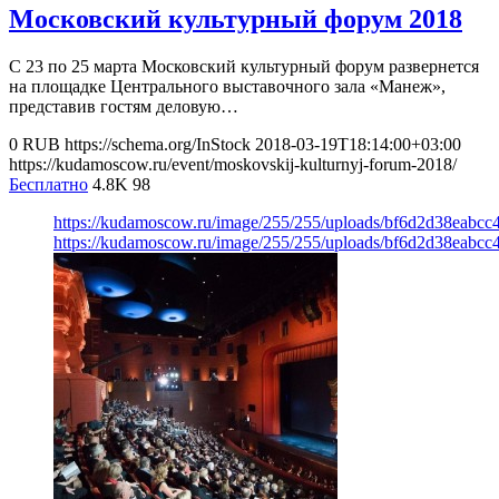
Московский культурный форум 2018
С 23 по 25 марта Московский культурный форум развернется
на площадке Центрального выставочного зала «Манеж»,
представив гостям деловую…
0
RUB
https://schema.org/InStock
2018-03-19T18:14:00+03:00
https://kudamoscow.ru/event/moskovskij-kulturnyj-forum-2018/
Бесплатно
4.8K
98
https://kudamoscow.ru/image/255/255/uploads/bf6d2d38eabcc
https://kudamoscow.ru/image/255/255/uploads/bf6d2d38eabcc