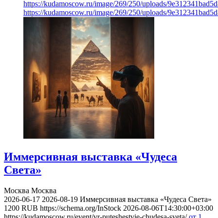
https://kudamoscow.ru/image/269/250/uploads/9e312341bad5
https://kudamoscow.ru/image/269/250/uploads/9e312341bad5
Иммерсивная выставка «Чудеса
Света»
Москва
Москва
2026-06-17
2026-08-19
Иммерсивная выставка «Чудеса Света»
1200
RUB
https://schema.org/InStock
2026-08-06T14:30:00+03:00
https://kudamoscow.ru/event/vr-puteshestvie-chudesa-sveta/
от 1