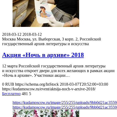
2018-03-12
2018-03-12
Москва
Москва, ул. Выборгская, 3 корп. 2, Российский
государственный архив литературы и искусства
Акция «Ночь в архиве» 2018
12 марта Российский государственный архив литературы
и искусства откроет двери для всех желающих в рамках акции
«Ночь в архиве». Участники акции…
0
RUB
https://schema.org/InStock
2018-03-07T20:52:00+03:00
https://kudamoscow.ru/event/aktsija-noch-v-arxive-2018/
Бесплатно
481
5
https://kudamoscow.ru/image/255/255/uploads/9bb0d21ac355
https://kudamoscow.ru/image/255/255/uploads/9bb0d21ac355