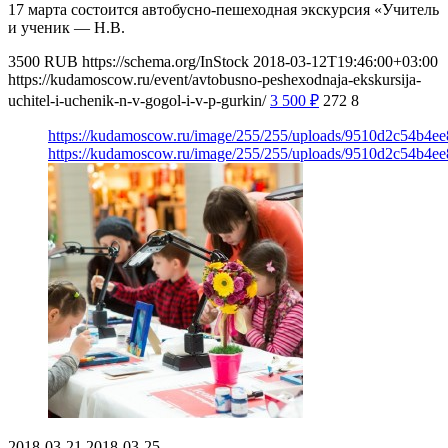
17 марта состоится автобусно-пешеходная экскурсия «Учитель
и ученик — Н.В.
3500
RUB
https://schema.org/InStock
2018-03-12T19:46:00+03:00
https://kudamoscow.ru/event/avtobusno-peshexodnaja-ekskursija-
uchitel-i-uchenik-n-v-gogol-i-v-p-gurkin/
3 500
₽
272
8
https://kudamoscow.ru/image/255/255/uploads/9510d2c54b4e
https://kudamoscow.ru/image/255/255/uploads/9510d2c54b4e
2018-03-21
2018-03-25