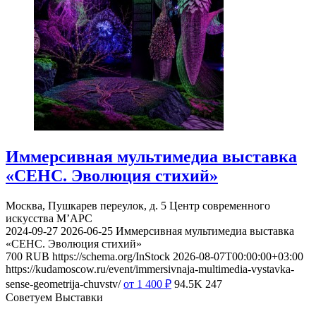
Иммерсивная мультимедиа выставка
«СЕНС. Эволюция стихий»
Москва, Пушкарев переулок, д. 5
Центр современного
искусства М’АРС
2024-09-27
2026-06-25
Иммерсивная мультимедиа выставка
«СЕНС. Эволюция стихий»
700
RUB
https://schema.org/InStock
2026-08-07T00:00:00+03:00
https://kudamoscow.ru/event/immersivnaja-multimedia-vystavka-
sense-geometrija-chuvstv/
от 1 400
₽
94.5K
247
Советуем Выставки