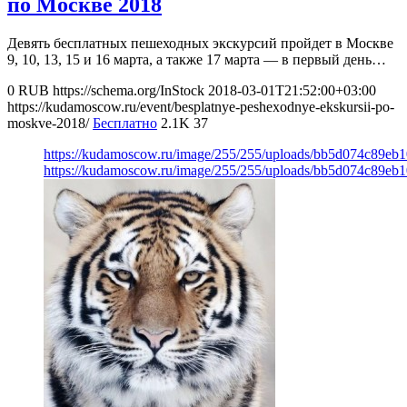
по Москве 2018
Девять бесплатных пешеходных экскурсий пройдет в Москве
9, 10, 13, 15 и 16 марта, а также 17 марта — в первый день…
0
RUB
https://schema.org/InStock
2018-03-01T21:52:00+03:00
https://kudamoscow.ru/event/besplatnye-peshexodnye-ekskursii-po-
moskve-2018/
Бесплатно
2.1K
37
https://kudamoscow.ru/image/255/255/uploads/bb5d074c89eb
https://kudamoscow.ru/image/255/255/uploads/bb5d074c89eb