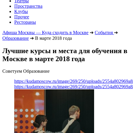
Театры
Пространства
Клубы
Прочее
Рестораны
Афиша Москвы — Куда сходить в Москве
➔
События
➔
Образование
➔
В марте 2018 года
Лучшие курсы и места для обучения в
Москве в марте 2018 года
Советуем Образование
https://kudamoscow.ru/image/269/250/uploads/2554a802969
https://kudamoscow.ru/image/269/250/uploads/2554a802969