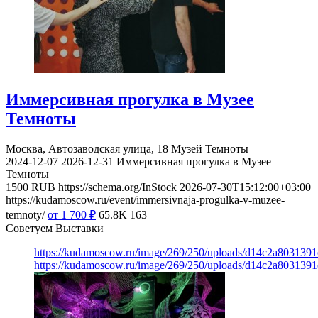
Иммерсивная прогулка в Музее
Темноты
Москва, Автозаводская улица, 18
Музей Темноты
2024-12-07
2026-12-31
Иммерсивная прогулка в Музее
Темноты
1500
RUB
https://schema.org/InStock
2026-07-30T15:12:00+03:00
https://kudamoscow.ru/event/immersivnaja-progulka-v-muzee-
temnoty/
от 1 700
₽
65.8K
163
Советуем Выставки
https://kudamoscow.ru/image/269/250/uploads/d14c2a803139
https://kudamoscow.ru/image/269/250/uploads/d14c2a803139