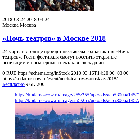
2018-03-24
2018-03-24
Москва
Москва
«Ночь театров» в Москве 2018
24 марта в столице пройдет шестая ежегодная акция «Ночь
театров». Гости фестиваля смогут посетить открытые
репетиции и премьерные спектакли, экскурсии…
0
RUB
https://schema.org/InStock
2018-03-16T14:28:00+03:00
https://kudamoscow.ru/event/noch-teatrov-v-moskve-2018/
Бесплатно
9.6K
206
https://kudamoscow.ru/image/255/255/uploads/acb5300aa145
https://kudamoscow.ru/image/255/255/uploads/acb5300aa145