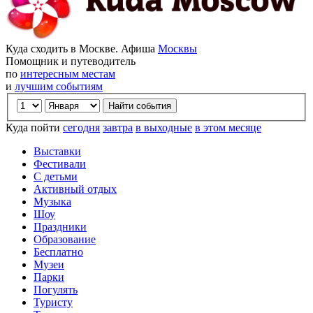
Куда сходить в Москве. Афиша
Москвы
Помощник и путеводитель
по
интересным местам
и
лучшим событиям
Куда пойти
сегодня
завтра
в выходные
в этом месяце
Выставки
Фестивали
С детьми
Активный отдых
Музыка
Шоу
Праздники
Образование
Бесплатно
Музеи
Парки
Погулять
Туристу