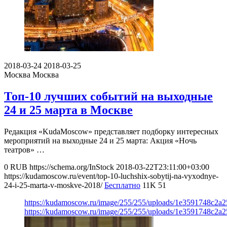
2018-03-24
2018-03-25
Москва
Москва
Топ-10 лучших событий на выходные
24 и 25 марта в Москве
Редакция «KudaMoscow» представляет подборку интересных
мероприятий на выходные 24 и 25 марта: Акция «Ночь
театров» …
0
RUB
https://schema.org/InStock
2018-03-22T23:11:00+03:00
https://kudamoscow.ru/event/top-10-luchshix-sobytij-na-vyxodnye-
24-i-25-marta-v-moskve-2018/
Бесплатно
11K
51
https://kudamoscow.ru/image/255/255/uploads/1e3591748c2a
https://kudamoscow.ru/image/255/255/uploads/1e3591748c2a