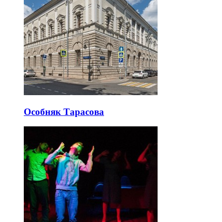
Особняк Тарасова