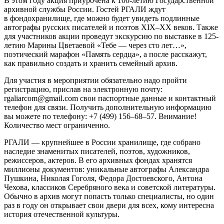
В этом году акция приурочена к 100-летию Государственной
архивной службы России. Гостей РГАЛИ ждут
в фондохранилище, где можно будет увидеть подлинные
автографы русских писателей и поэтов XIX–XX веков. Также
для участников акции проведут экскурсию по выставке в 125-
летию Марины Цветаевой «Тебе — через сто лет…»,
поэтический марафон «Память сердца», а после расскажут,
как правильно создать и хранить семейный архив.
Для участия в мероприятии обязательно надо пройти
регистрацию, прислав на электронную почту:
rgaliarcom@gmail.com свои паспортные данные и контактный
телефон для связи. Получить дополнительную информацию
вы можете по телефону: +7 (499) 156–68–57. Внимание!
Количество мест ограниченно.
РГАЛИ — крупнейшее в России хранилище, где собрано
наследие знаменитых писателей, поэтов, художников,
режиссеров, актеров. В его архивных фондах хранятся
миллионы документов: уникальные автографы Александра
Пушкина, Николая Гоголя, Федора Достоевского, Антона
Чехова, классиков Серебряного века и советской литературы.
Обычно в архив могут попасть только специалисты, но один
раз в году он открывает свои двери для всех, кому интересна
история отечественной культуры.