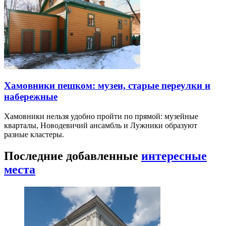
Хамовники пешком: музеи, старые переулки и
набережные
Хамовники нельзя удобно пройти по прямой: музейные
кварталы, Новодевичий ансамбль и Лужники образуют
разные кластеры.
Последние добавленные
интересные
места