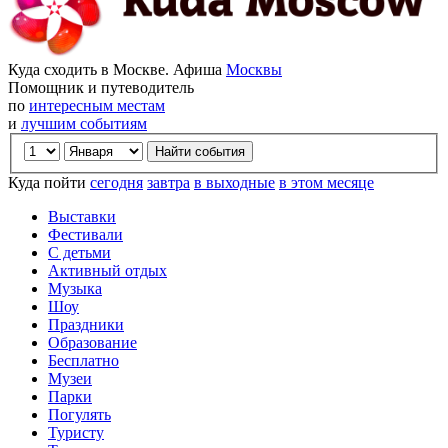
Куда сходить в Москве. Афиша
Москвы
Помощник и путеводитель
по
интересным местам
и
лучшим событиям
Куда пойти
сегодня
завтра
в выходные
в этом месяце
Выставки
Фестивали
С детьми
Активный отдых
Музыка
Шоу
Праздники
Образование
Бесплатно
Музеи
Парки
Погулять
Туристу