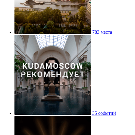
783 места
35 событий