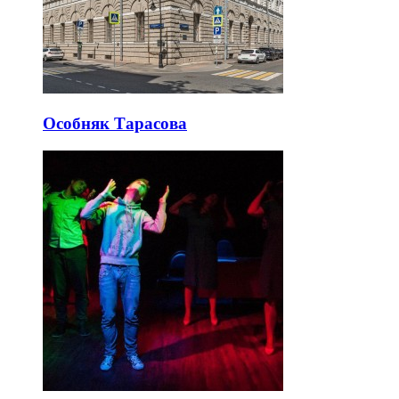
Особняк Тарасова