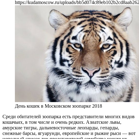
https://kudamoscow.ru/uploads/bb5d074c89eb102b2cd8aab262
День кошек в Московском зоопарке 2018
Среди обитателей зоопарка есть представители многих видов
кошачьих, в том числе и очень редких. Азиатские львы,
амурские тигры, дальневосточные леопарды, гепарды,
снежные барсы, ягуарунди, европейские и рыжие рыси — вот
неполный список тех представителей семейства кошачьих,