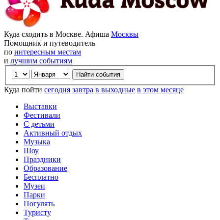
Куда сходить в Москве. Афиша
Москвы
Помощник и путеводитель
по
интересным местам
и
лучшим событиям
Куда пойти
сегодня
завтра
в выходные
в этом месяце
Выставки
Фестивали
С детьми
Активный отдых
Музыка
Шоу
Праздники
Образование
Бесплатно
Музеи
Парки
Погулять
Туристу