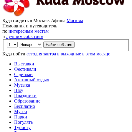
Куда сходить в Москве. Афиша
Москвы
Помощник и путеводитель
по
интересным местам
и
лучшим событиям
Куда пойти
сегодня
завтра
в выходные
в этом месяце
Выставки
Фестивали
С детьми
Активный отдых
Музыка
Шоу
Праздники
Образование
Бесплатно
Музеи
Парки
Погулять
Туристу