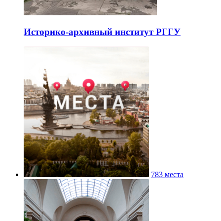
Историко-архивный институт РГГУ
783 места