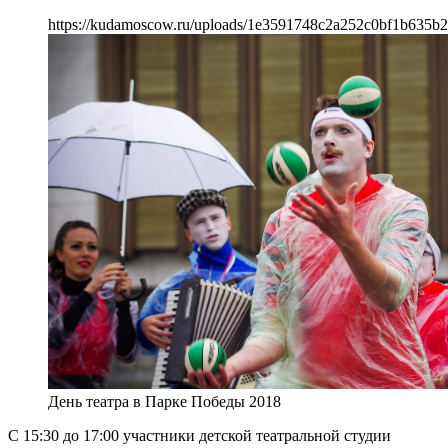
https://kudamoscow.ru/uploads/1e3591748c2a252c0bf1b635b2
День театра в Парке Победы 2018
С 15:30 до 17:00 участники детской театральной студии