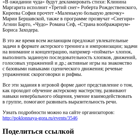
«В ожидании чуда» будут декламировать стихи: Клинина
Маргарита исполнит «Третий снег» Роберта Рождественского,
Киреева София прочтет «Маленькую большую девочку»
Марии Бершавской, также в программе прозвучат «Снегири»
Агнии Барто, «Чудо» Романа Сеф, «Страна воображариум»
Бориса Заходера.
В это же время всем желающим предложат увлекательные
задачи в формате актерского тренинга и импровизации; задачи
на внимание и концентрацию, например «поймать» хлопок,
выполнить заданную последовательность хлопков, движений,
голосовых упражнений и др.; активные игры на знакомство
с базовыми навыками сценического движения; речевые
упражнения: скороговорки и рифмы.
Все эти задания в игровой форме дают представление о том,
как проходит обучение актерскому мастерству, развивают
навыки невербального общения, умение взаимодействовать
в группе, помогают развивать выразительность речи.
Узнать подробности можно на сайте организаторов:
http://poklonnaya-gora.ru/events/3546
Поделиться ссылкой