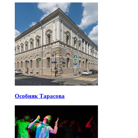
Особняк Тарасова