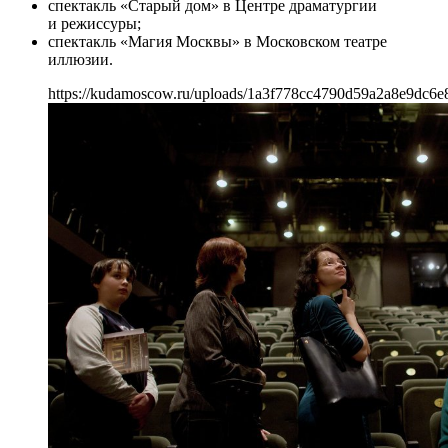
спектакль «Старый дом» в Центре драматургии
и режиссуры;
спектакль «Магия Москвы» в Московском театре
иллюзии.
https://kudamoscow.ru/uploads/1a3f778cc4790d59a2a8e9dc6e