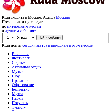
Куда сходить в Москве. Афиша
Москвы
Помощник и путеводитель
по
интересным местам
и
лучшим событиям
Куда пойти
сегодня
завтра
в выходные
в этом месяце
Выставки
Фестивали
С детьми
Активный отдых
Музыка
Шоу
Праздники
Образование
Бесплатно
Музеи
Парки
Погулять
Туристу