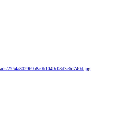
loads/2554a802969a8a0b1049c08d3e6d740d.jpg