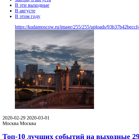
В эти выходные
В августе
В этом году
https://kudamoscow.ru/image/255/255/uploads/93b37b42becc
2020-02-29
2020-03-01
Москва
Москва
Топ-10 лучших событий на выходные 29