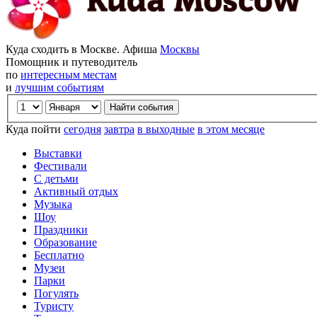
Куда сходить в Москве. Афиша
Москвы
Помощник и путеводитель
по
интересным местам
и
лучшим событиям
Куда пойти
сегодня
завтра
в выходные
в этом месяце
Выставки
Фестивали
С детьми
Активный отдых
Музыка
Шоу
Праздники
Образование
Бесплатно
Музеи
Парки
Погулять
Туристу