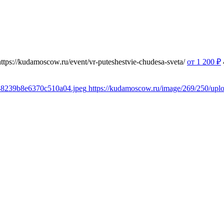
https://kudamoscow.ru/event/vr-puteshestvie-chudesa-sveta/
от 1 200
₽
348239b8e6370c510a04.jpeg
https://kudamoscow.ru/image/269/250/up