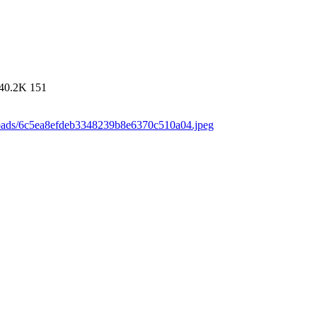
40.2K
151
loads/6c5ea8efdeb3348239b8e6370c510a04.jpeg