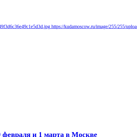
f49f3d6c36e49c1e5d3d.jpg
https://kudamoscow.ru/image/255/255/upl
 февраля и 1 марта в Москве