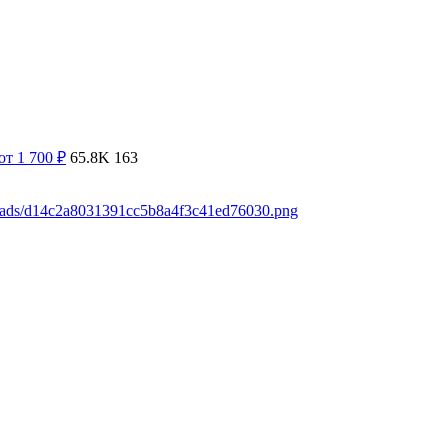
от 1 700
₽
65.8K
163
loads/d14c2a8031391cc5b8a4f3c41ed76030.png