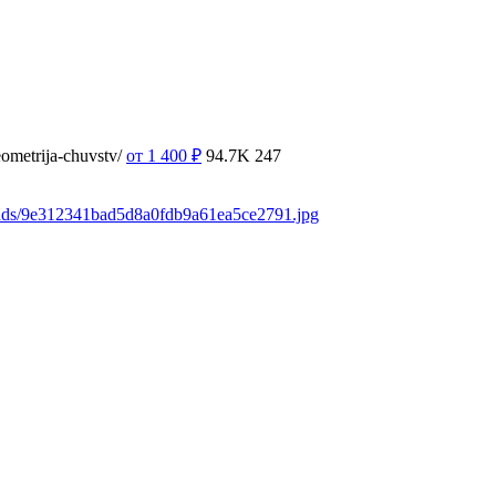
ometrija-chuvstv/
от 1 400
₽
94.7K
247
oads/9e312341bad5d8a0fdb9a61ea5ce2791.jpg