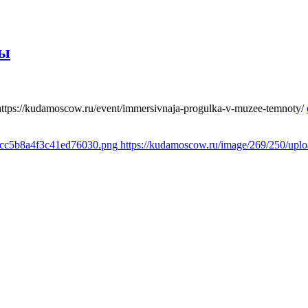
ты
https://kudamoscow.ru/event/immersivnaja-progulka-v-muzee-temnoty/
1cc5b8a4f3c41ed76030.png
https://kudamoscow.ru/image/269/250/up