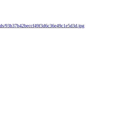
oads/93b37b42beccf49f3d6c36e49c1e5d3d.jpg