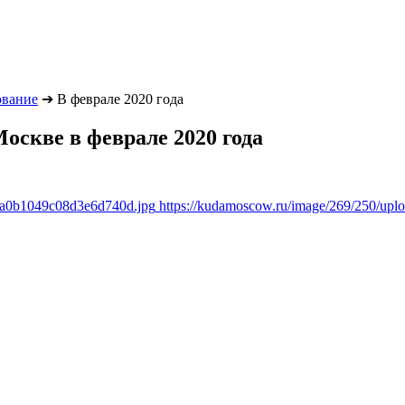
ование
➔
В феврале 2020 года
оскве в феврале 2020 года
a8a0b1049c08d3e6d740d.jpg
https://kudamoscow.ru/image/269/250/up