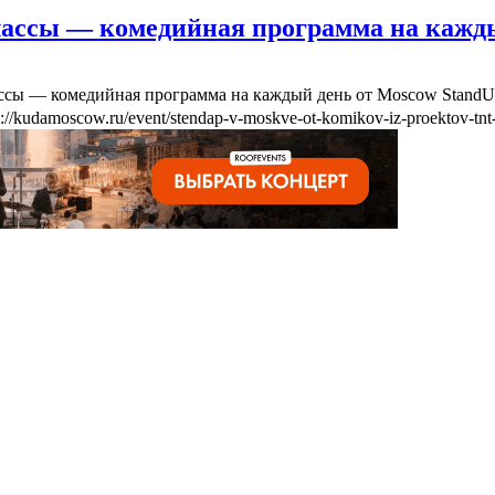
лассы — комедийная программа на кажд
ассы — комедийная программа на каждый день от Moscow Stand
s://kudamoscow.ru/event/stendap-v-moskve-ot-komikov-iz-proektov-tnt-