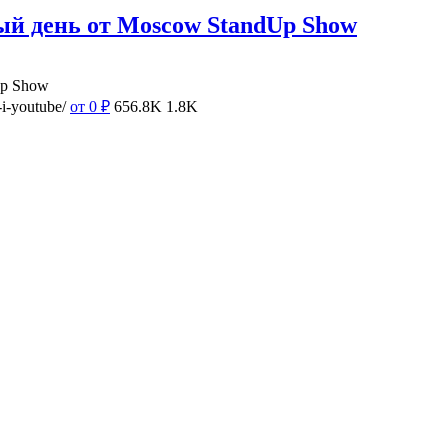
ый день от Moscow StandUp Show
Up Show
i-youtube/
от 0
₽
656.8K
1.8K