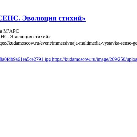
СЕНС. Эволюция стихий»
ва М’АРС
ЕНС. Эволюция стихий»
tps://kudamoscow.ru/event/immersivnaja-multimedia-vystavka-sense-ge
d8a0fdb9a61ea5ce2791.jpg
https://kudamoscow.ru/image/269/250/upl