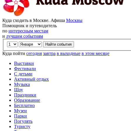
Куда сходить в Москве. Афиша
Москвы
Помощник и путеводитель
по
интересным местам
и
лучшим событиям
Куда пойти
сегодня
завтра
в выходные
в этом месяце
Выставки
Фестивали
С детьми
Активный отдых
Музыка
Шоу
Праздники
Образование
Бесплатно
Музеи
Парки
Погулять
Туристу