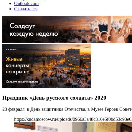
Outlook.com
Скачать .ics
Праздник «День русского солдата» 2020
23 февраля, в День защитника Отечества, в Музее Героев Сове
https://kudamoscow.ru/uploads/0966a3a48c316e5f0bd53c93e6