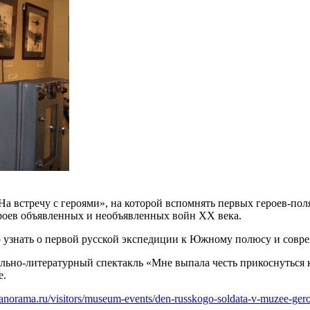
«На встречу с героями», на которой вспомнять первых героев-по
роев объявленных и необъявленных войн XX века.
но узнать о первой русской экспедиции к Южному полюсу и сов
ально-литературный спектакль «Мне выпала честь прикоснуться 
е.
panorama.ru/visitors/museum-events/den-russkogo-soldata-v-muzee-ger