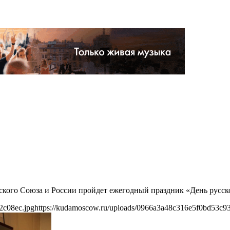
тского Союза и России пройдет ежегодный праздник «День русско
2c08ec.jpg
https://kudamoscow.ru/uploads/0966a3a48c316e5f0bd53c9