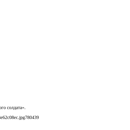
го солдата».
3e62c08ec.jpg
780
439