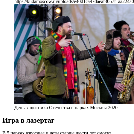
https://kudamoscow.ru/uploads/e40d1ca97daeaf3057f1aa224a0
День защитника Отечества в парках Москвы 2020
Игра в лазертаг
В 5 парках взрослые и дети старше шести лет смогут