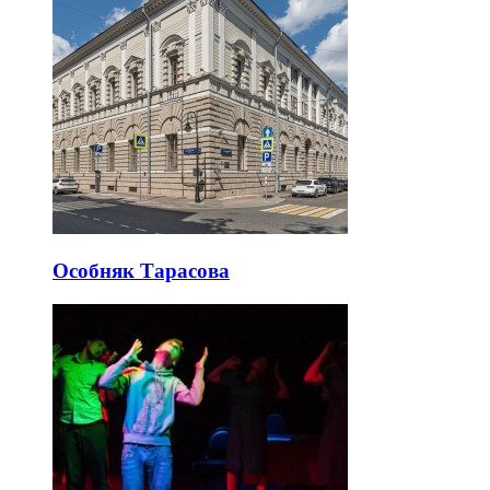
Особняк Тарасова