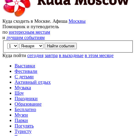
Куда сходить в Москве. Афиша
Москвы
Помощник и путеводитель
по
интересным местам
и
лучшим событиям
Куда пойти
сегодня
завтра
в выходные
в этом месяце
Выставки
Фестивали
С детьми
Активный отдых
Музыка
Шоу
Праздники
Образование
Бесплатно
Музеи
Парки
Погулять
Туристу