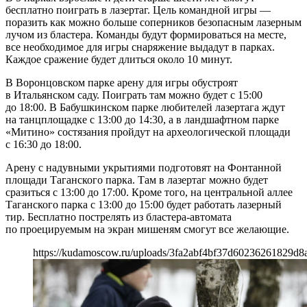
бесплатно поиграть в лазертаг. Цель командной игры —
поразить как можно больше соперников безопасным лазерным
лучом из бластера. Команды будут формироваться на месте,
все необходимое для игры снаряжение выдадут в парках.
Каждое сражение будет длиться около 10 минут.
В Воронцовском парке арену для игры обустроят
в Итальянском саду. Поиграть там можно будет с 15:00
до 18:00. В Бабушкинском парке любителей лазертага ждут
на танцплощадке с 13:00 до 14:30, а в ландшафтном парке
«Митино» состязания пройдут на археологической площади
с 16:30 до 18:00.
Арену с надувными укрытиями подготовят на Фонтанной
площади Таганского парка. Там в лазертаг можно будет
сразиться с 13:00 до 17:00. Кроме того, на центральной аллее
Таганского парка с 13:00 до 15:00 будет работать лазерный
тир. Бесплатно пострелять из бластера-автомата
по проецируемым на экран мишеням смогут все желающие.
https://kudamoscow.ru/uploads/3fa2abf4bf37d60236261829d8