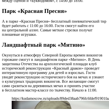
между сценой и «Букводомом», с 14:00 до 18:00.
Парк «Красная Пресня»
А в парке «Красная Пресня» бесплатный пневматический тир
будет работать с 11:00 до 16:00. Гости смогут найти его
на центральной аллее. Самые меткие стрелки получат
плюшевые игрушки.
Ландшафтный парк «Митино»
Окунуться в атмосферу Северной Европы времен викингов
горожане смогут в ландшафтном парке «Митино». В День
защитника Отечества на археологической площади клуб
исторической реконструкции «Красный дракон» проведет
интерактивную программу для детей и взрослых. Гости
увидят реконструкцию исторического боя на мечах и узнают
о культурных традициях викингов. Все желающие смогут
сами сразиться на деревянных мечах и принять участие
в бесплатном мастер-классе по ткачеству. Начало в 11:00.
https://kudamoscow.ru/uploads/89ded38aab796fc6fdef91901f