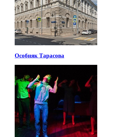
Особняк Тарасова