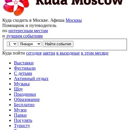
Куда сходить в Москве. Афиша
Москвы
Помощник и путеводитель
по
интересным местам
и
лучшим событиям
Куда пойти
сегодня
завтра
в выходные
в этом месяце
Выставки
Фестивали
С детьми
Активный отдых
Музыка
Шоу
Праздники
Образование
Бесплатно
Музеи
Парки
Погулять
Туристу