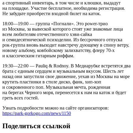
а спортивный инвентарь, в том числе и клюшки, выдадут
на площадке. Участие бесплатное, необходима регистрация.
Не забудьте приобрести входной билет на каток.
18:00—19:00 — группа «Погнали». Это power-трио
из Москвы, за вывеской которого стоят уже знакомые лица
всем любителям отечественного хэви-сайка
и семидесятнической психоделии. Из бессрочного отпуска
рок-группа вновь выходит навстречу дующему в спину ветру,
новому альбому, ковбойскому залихватству, флеру 70-х
и классическим гитарным риффам.
19:30—22:00 — Pauliq & Rodnoy. В Медиарубке встретятся два
брата с единым сердцем и музыкальным вкусом. Шесть лет
назад они запустили свое движение, уехав из Москвы на море
крутить пластинки в стиле диско, фанк, хип-хоп
и сокровенного поп. Музыкальная мечта, рожденная
на берегах Черного моря, перенесется к нам на каток и будет
греть всех гостей.
Узнать подробности можно на сайте организаторов:
https://park-gorkogo.com/news/1150
Поделиться ссылкой