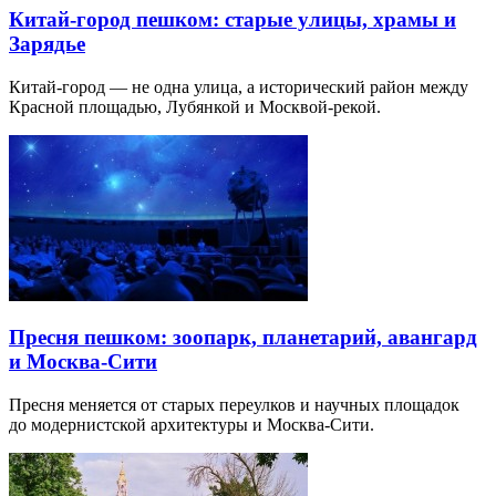
Китай-город пешком: старые улицы, храмы и
Зарядье
Китай-город — не одна улица, а исторический район между
Красной площадью, Лубянкой и Москвой-рекой.
Пресня пешком: зоопарк, планетарий, авангард
и Москва-Сити
Пресня меняется от старых переулков и научных площадок
до модернистской архитектуры и Москва-Сити.