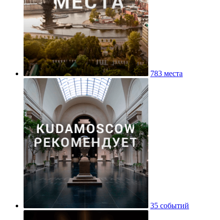
783 места
35 событий