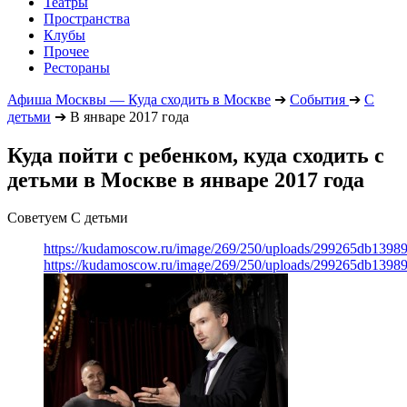
Театры
Пространства
Клубы
Прочее
Рестораны
Афиша Москвы — Куда сходить в Москве
➔
События
➔
С
детьми
➔
В январе 2017 года
Куда пойти с ребенком, куда сходить с
детьми в Москве в январе 2017 года
Советуем С детьми
https://kudamoscow.ru/image/269/250/uploads/299265db139
https://kudamoscow.ru/image/269/250/uploads/299265db139