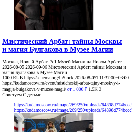
Мистический Арбат: тайны Москвы
и магия Булгакова в Музее Магии
Москва, Новый Арбат, 7с1
Музей Магии на Новом Арбате
2026-08-05
2026-09-06
Мистический Арбат: тайны Москвы и
магия Булгакова в Музее Магии
1000
RUB
https://schema.org/InStock
2026-08-05T11:37:00+03:00
https://kudamoscow.ru/event/misticheskij-arbat-tajny-moskvy-i-
magija-bulgakova-v-muzee-magii/
от 1 000
₽
1.5K
3
Советуем С детьми
https://kudamoscow.ru/image/269/250/uploads/64898d774bc
https://kudamoscow.ru/image/269/250/uploads/64898d774bc