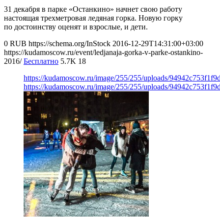
31 декабря в парке «Останкино» начнет свою работу
настоящая трехметровая ледяная горка. Новую горку
по достоинству оценят и взрослые, и дети.
0
RUB
https://schema.org/InStock
2016-12-29T14:31:00+03:00
https://kudamoscow.ru/event/ledjanaja-gorka-v-parke-ostankino-
2016/
Бесплатно
5.7K
18
https://kudamoscow.ru/image/255/255/uploads/94942c753f1f
https://kudamoscow.ru/image/255/255/uploads/94942c753f1f