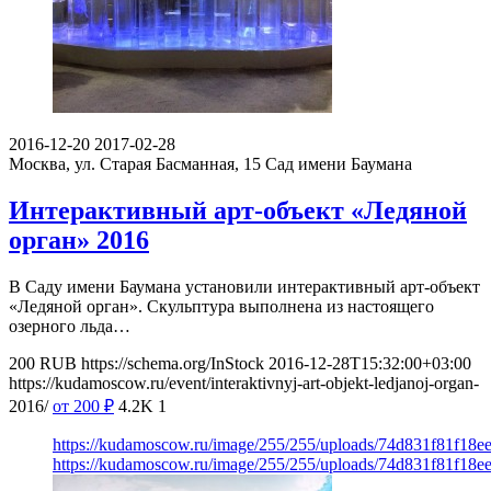
2016-12-20
2017-02-28
Москва, ул. Старая Басманная, 15
Сад имени Баумана
Интерактивный арт-объект «Ледяной
орган» 2016
В Саду имени Баумана установили интерактивный арт-объект
«Ледяной орган». Скульптура выполнена из настоящего
озерного льда…
200
RUB
https://schema.org/InStock
2016-12-28T15:32:00+03:00
https://kudamoscow.ru/event/interaktivnyj-art-objekt-ledjanoj-organ-
2016/
от 200
₽
4.2K
1
https://kudamoscow.ru/image/255/255/uploads/74d831f81f18e
https://kudamoscow.ru/image/255/255/uploads/74d831f81f18e