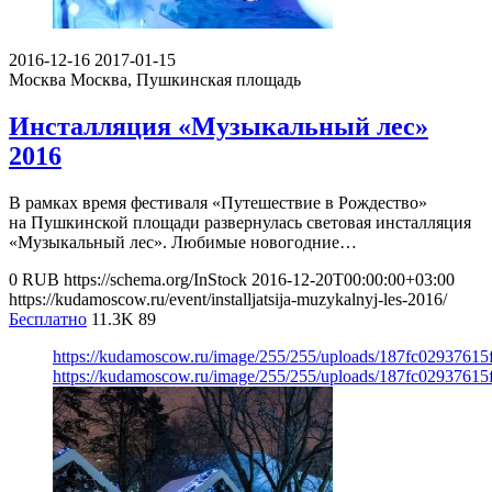
2016-12-16
2017-01-15
Москва
Москва, Пушкинская площадь
Инсталляция «Музыкальный лес»
2016
В рамках время фестиваля «Путешествие в Рождество»
на Пушкинской площади развернулась световая инсталляция
«Музыкальный лес». Любимые новогодние…
0
RUB
https://schema.org/InStock
2016-12-20T00:00:00+03:00
https://kudamoscow.ru/event/installjatsija-muzykalnyj-les-2016/
Бесплатно
11.3K
89
https://kudamoscow.ru/image/255/255/uploads/187fc02937615
https://kudamoscow.ru/image/255/255/uploads/187fc02937615