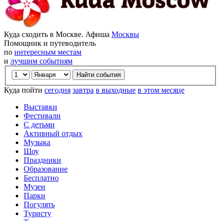
Куда сходить в Москве. Афиша
Москвы
Помощник и путеводитель
по
интересным местам
и
лучшим событиям
Куда пойти
сегодня
завтра
в выходные
в этом месяце
Выставки
Фестивали
С детьми
Активный отдых
Музыка
Шоу
Праздники
Образование
Бесплатно
Музеи
Парки
Погулять
Туристу