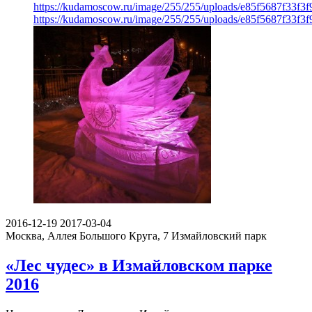
https://kudamoscow.ru/image/255/255/uploads/e85f5687f33f3
https://kudamoscow.ru/image/255/255/uploads/e85f5687f33f3
2016-12-19
2017-03-04
Москва, Аллея Большого Круга, 7
Измайловский парк
«Лес чудес» в Измайловском парке
2016