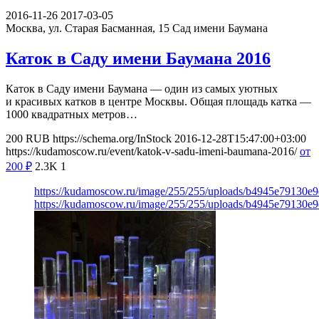
2016-11-26
2017-03-05
Москва, ул. Старая Басманная, 15
Сад имени Баумана
Каток в Саду имени Баумана 2016
Каток в Саду имени Баумана — один из самых уютных
и красивых катков в центре Москвы. Общая площадь катка —
1000 квадратных метров…
200
RUB
https://schema.org/InStock
2016-12-28T15:47:00+03:00
https://kudamoscow.ru/event/katok-v-sadu-imeni-baumana-2016/
от
200
₽
2.3K
1
https://kudamoscow.ru/image/255/255/uploads/b4945e79130
https://kudamoscow.ru/image/255/255/uploads/b4945e79130