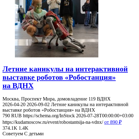
Летние каникулы на интерактивной
выставке роботов «Робостанция»
на ВДНХ
Москва, Проспект Мира, домовладение 119
ВДНХ
2026-04-20
2026-09-02
Летние каникулы на интерактивной
выставке роботов «Робостанция» на ВДНХ
790
RUB
https://schema.org/InStock
2026-07-28T00:00:00+03:00
https://kudamoscow.ru/event/robostantsija-na-vdnx/
от 890
₽
374.1K
1.4K
Советуем С детьми