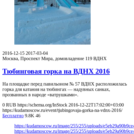
2016-12-15
2017-03-04
Москва, Проспект Мира, домовладение 119
ВДНХ
Тюбинговая горка на ВДНХ 2016
На площадке перед павильоном № 57 ВДНХ расположилась
горка для катания на тюбингах — надувных санках,
прозванных в народе «ватрушками».
0
RUB
https://schema.org/InStock
2016-12-22T17:02:00+03:00
https://kudamoscow.ru/event/tjubingovaja-gorka-na-vdnx-2016/
Бесплатно
9.8K
46
https://kudamoscow.ru/image/255/255/uploads/e5eb29a90b9c
https://kudamoscow.ru/image/255/255/uploads/e5eb29a90b9c