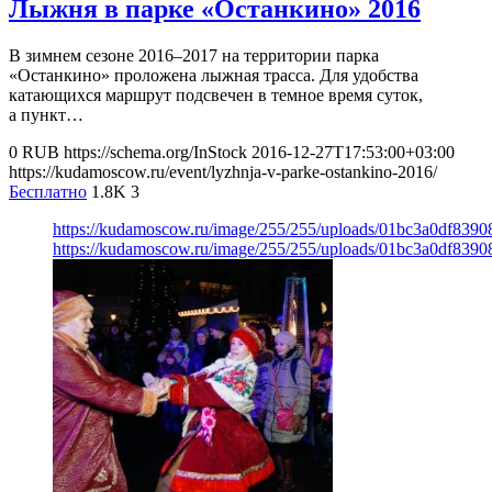
Лыжня в парке «Останкино» 2016
В зимнем сезоне 2016–2017 на территории парка
«Останкино» проложена лыжная трасса. Для удобства
катающихся маршрут подсвечен в темное время суток,
а пункт…
0
RUB
https://schema.org/InStock
2016-12-27T17:53:00+03:00
https://kudamoscow.ru/event/lyzhnja-v-parke-ostankino-2016/
Бесплатно
1.8K
3
https://kudamoscow.ru/image/255/255/uploads/01bc3a0df839
https://kudamoscow.ru/image/255/255/uploads/01bc3a0df839