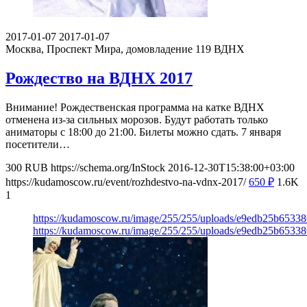
2017-01-07
2017-01-07
Москва, Проспект Мира, домовладение 119
ВДНХ
Рождество на ВДНХ 2017
Внимание! Рождественская программа на катке ВДНХ
отменена из-за сильных морозов. Будут работать только
аниматоры с 18:00 до 21:00. Билеты можно сдать. 7 января
посетители…
300
RUB
https://schema.org/InStock
2016-12-30T15:38:00+03:00
https://kudamoscow.ru/event/rozhdestvo-na-vdnx-2017/
650
₽
1.6K
1
https://kudamoscow.ru/image/255/255/uploads/e9edb25b653
https://kudamoscow.ru/image/255/255/uploads/e9edb25b653