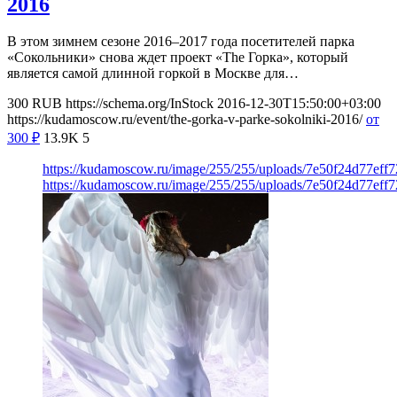
2016
В этом зимнем сезоне 2016–2017 года посетителей парка
«Сокольники» снова ждет проект «The Горка», который
является самой длинной горкой в Москве для…
300
RUB
https://schema.org/InStock
2016-12-30T15:50:00+03:00
https://kudamoscow.ru/event/the-gorka-v-parke-sokolniki-2016/
от
300
₽
13.9K
5
https://kudamoscow.ru/image/255/255/uploads/7e50f24d77eff
https://kudamoscow.ru/image/255/255/uploads/7e50f24d77eff