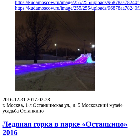
https://kudamoscow.ru/image/255/255/uploads/96878aa78240
https://kudamoscow.ru/image/255/255/uploads/96878aa78240
2016-12-31
2017-02-28
г. Москва, 1-я Останкинская ул., д. 5
Московский музей-
усадьба Останкино
Ледяная горка в парке «Останкино»
2016