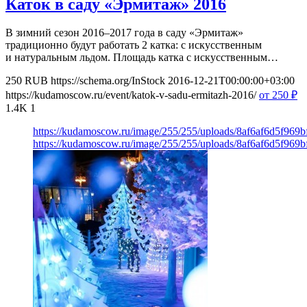
Каток в саду «Эрмитаж» 2016
В зимний сезон 2016–2017 года в саду «Эрмитаж»
традиционно будут работать 2 катка: с искусственным
и натуральным льдом. Площадь катка с искусственным…
250
RUB
https://schema.org/InStock
2016-12-21T00:00:00+03:00
https://kudamoscow.ru/event/katok-v-sadu-ermitazh-2016/
от 250
₽
1.4K
1
https://kudamoscow.ru/image/255/255/uploads/8af6af6d5f969
https://kudamoscow.ru/image/255/255/uploads/8af6af6d5f969