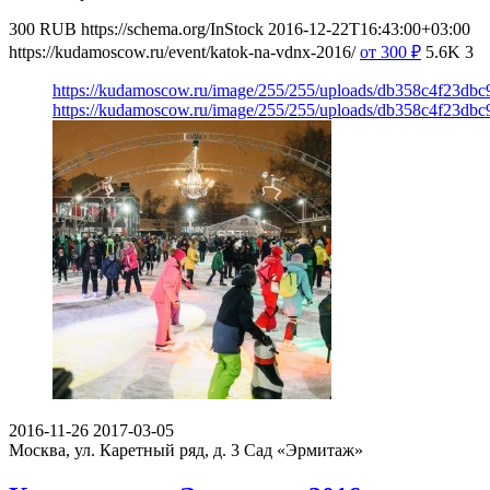
300
RUB
https://schema.org/InStock
2016-12-22T16:43:00+03:00
https://kudamoscow.ru/event/katok-na-vdnx-2016/
от 300
₽
5.6K
3
https://kudamoscow.ru/image/255/255/uploads/db358c4f23db
https://kudamoscow.ru/image/255/255/uploads/db358c4f23db
2016-11-26
2017-03-05
Москва, ул. Каретный ряд, д. 3
Сад «Эрмитаж»