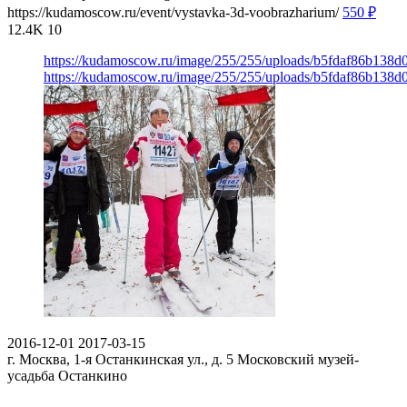
https://kudamoscow.ru/event/vystavka-3d-voobrazharium/
550
₽
12.4K
10
https://kudamoscow.ru/image/255/255/uploads/b5fdaf86b138
https://kudamoscow.ru/image/255/255/uploads/b5fdaf86b138
2016-12-01
2017-03-15
г. Москва, 1-я Останкинская ул., д. 5
Московский музей-
усадьба Останкино