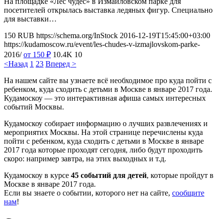
На площадке «Лес чудес» в Измайловском парке для
посетителей открылась выставка ледяных фигур. Специально
для выставки…
150
RUB
https://schema.org/InStock
2016-12-19T15:45:00+03:00
https://kudamoscow.ru/event/les-chudes-v-izmajlovskom-parke-
2016/
от 150
₽
10.4K
10
<Назад
1
2
3
Вперед >
На нашем сайте вы узнаете всё необходимое про куда пойти с
ребенком, куда сходить с детьми в Москве в январе 2017 года.
Кудамоскоу — это интерактивная афиша самых интересных
событий Москвы.
Кудамоскоу собирает информацию о лучших развлечениях и
мероприятих Москвы. На этой странице перечислены куда
пойти с ребенком, куда сходить с детьми в Москве в январе
2017 года которые проходят сегодня, либо будут проходить
скоро: например завтра, на этих выходных и т.д.
Кудамоскоу в курсе
45 событий для детей
, которые пройдут в
Москве в январе 2017 года.
Если вы знаете о событии, которого нет на сайте,
сообщите
нам
!