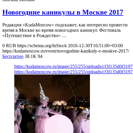
Новогодние каникулы в Москве 2017
Редакция «KudaMoscow» подскажет, как интересно провести
время в Москве во время новогодних каникул: Фестиваль
«Путешествие в Рождество» …
0
RUB
https://schema.org/InStock
2016-12-30T16:51:00+03:00
https://kudamoscow.ru/event/novogodnie-kanikuly-v-moskve-2017/
Бесплатно
38.1K
94
https://kudamoscow.ru/image/255/255/uploads/cf3f135d0f319
https://kudamoscow.ru/image/255/255/uploads/cf3f135d0f319