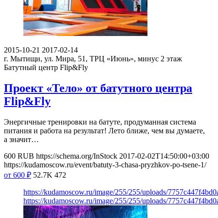
2015-10-21
2017-02-14
г. Мытищи, ул. Мира, 51, ТРЦ «Июнь», минус 2 этаж
Батутный центр Flip&Fly
Проект «Тело» от батутного центра
Flip&Fly
Энергичные тренировки на батуте, продуманная система
питания и работа на результат! Лето ближе, чем вы думаете,
а значит…
600
RUB
https://schema.org/InStock
2017-02-02T14:50:00+03:00
https://kudamoscow.ru/event/batuty-3-chasa-pryzhkov-po-tsene-1/
от 600
₽
52.7K
472
https://kudamoscow.ru/image/255/255/uploads/7757c447f4bd
https://kudamoscow.ru/image/255/255/uploads/7757c447f4bd