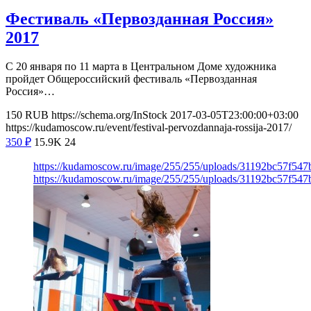
Фестиваль «Первозданная Россия»
2017
С 20 января по 11 марта в Центральном Доме художника
пройдет Общероссийский фестиваль «Первозданная
Россия»…
150
RUB
https://schema.org/InStock
2017-03-05T23:00:00+03:00
https://kudamoscow.ru/event/festival-pervozdannaja-rossija-2017/
350
₽
15.9K
24
https://kudamoscow.ru/image/255/255/uploads/31192bc57f54
https://kudamoscow.ru/image/255/255/uploads/31192bc57f54