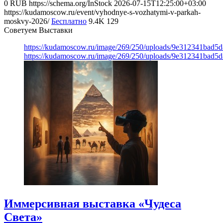
0
RUB
https://schema.org/InStock
2026-07-15T12:25:00+03:00
https://kudamoscow.ru/event/vyhodnye-s-vozhatymi-v-parkah-
moskvy-2026/
Бесплатно
9.4K
129
Советуем Выставки
https://kudamoscow.ru/image/269/250/uploads/9e312341bad5
https://kudamoscow.ru/image/269/250/uploads/9e312341bad5
Иммерсивная выставка «Чудеса
Света»