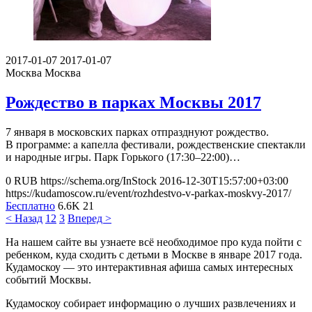
2017-01-07
2017-01-07
Москва
Москва
Рождество в парках Москвы 2017
7 января в московских парках отпразднуют рождество.
В программе: а капелла фестивали, рождественские спектакли
и народные игры. Парк Горького (17:30–22:00)…
0
RUB
https://schema.org/InStock
2016-12-30T15:57:00+03:00
https://kudamoscow.ru/event/rozhdestvo-v-parkax-moskvy-2017/
Бесплатно
6.6K
21
< Назад
1
2
3
Вперед >
На нашем сайте вы узнаете всё необходимое про куда пойти с
ребенком, куда сходить с детьми в Москве в январе 2017 года.
Кудамоскоу — это интерактивная афиша самых интересных
событий Москвы.
Кудамоскоу собирает информацию о лучших развлечениях и