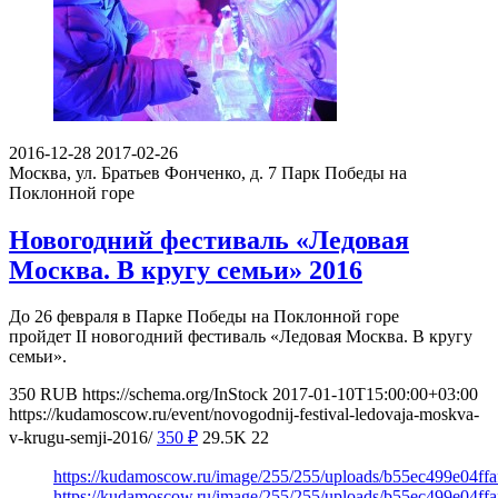
2016-12-28
2017-02-26
Москва, ул. Братьев Фонченко, д. 7
Парк Победы на
Поклонной горе
Новогодний фестиваль «Ледовая
Москва. В кругу семьи» 2016
До 26 февраля в Парке Победы на Поклонной горе
пройдет II новогодний фестиваль «Ледовая Москва. В кругу
семьи».
350
RUB
https://schema.org/InStock
2017-01-10T15:00:00+03:00
https://kudamoscow.ru/event/novogodnij-festival-ledovaja-moskva-
v-krugu-semji-2016/
350
₽
29.5K
22
https://kudamoscow.ru/image/255/255/uploads/b55ec499e04f
https://kudamoscow.ru/image/255/255/uploads/b55ec499e04f