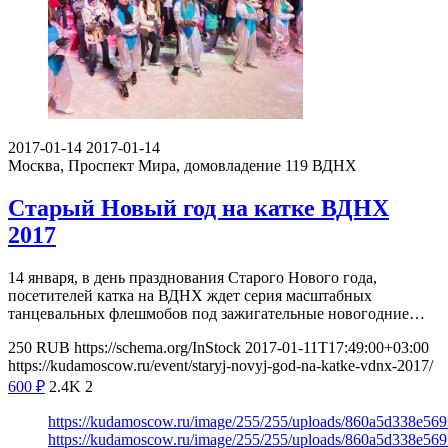
2017-01-14
2017-01-14
Москва, Проспект Мира, домовладение 119
ВДНХ
Старый Новый год на катке ВДНХ
2017
14 января, в день празднования Старого Нового года,
посетителей катка на ВДНХ ждет серия масштабных
танцевальных флешмобов под зажигательные новогодние…
250
RUB
https://schema.org/InStock
2017-01-11T17:49:00+03:00
https://kudamoscow.ru/event/staryj-novyj-god-na-katke-vdnx-2017/
600
₽
2.4K
2
https://kudamoscow.ru/image/255/255/uploads/860a5d338e56
https://kudamoscow.ru/image/255/255/uploads/860a5d338e56