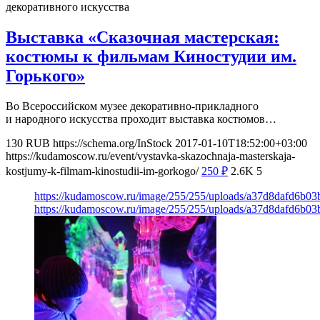
декоративного искусства
Выставка «Сказочная мастерская:
костюмы к фильмам Киностудии им.
Горького»
Во Всероссийском музее декоративно-прикладного
и народного искусства проходит выставка костюмов…
130
RUB
https://schema.org/InStock
2017-01-10T18:52:00+03:00
https://kudamoscow.ru/event/vystavka-skazochnaja-masterskaja-
kostjumy-k-filmam-kinostudii-im-gorkogo/
250
₽
2.6K
5
https://kudamoscow.ru/image/255/255/uploads/a37d8dafd6b03
https://kudamoscow.ru/image/255/255/uploads/a37d8dafd6b03