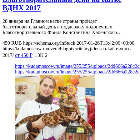
ВДНХ 2017
28 января на Главном катке страны пройдет
благотворительный день в поддержку подопечных
Благотворительного Фонда Константина Хабенского…
450
RUB
https://schema.org/InStock
2017-01-26T13:42:00+03:00
https://kudamoscow.ru/event/blagotvoritelnyj-den-na-katke-vdnx-
2017/
от 450
₽
1.3K
2
https://kudamoscow.ru/image/255/255/uploads/2dd666a228c2
https://kudamoscow.ru/image/255/255/uploads/2dd666a228c2