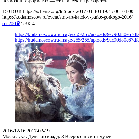
возможных форматах — от наклеек и трафаретов…
150
RUB
https://schema.org/InStock
2017-01-10T19:45:00+03:00
https://kudamoscow.ru/event/strit-art-katok-v-parke-gorkogo-2016/
от 200
₽
5.3K
4
https://kudamoscow.ru/image/255/255/uploads/9ac90d80e67d
https://kudamoscow.ru/image/255/255/uploads/9ac90d80e67d
2016-12-16
2017-02-19
Москва, ул. Делегатская, д. 3
Всероссийский музей