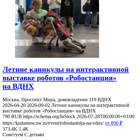
Летние каникулы на интерактивной
выставке роботов «Робостанция»
на ВДНХ
Москва, Проспект Мира, домовладение 119
ВДНХ
2026-04-20
2026-09-02
Летние каникулы на интерактивной
выставке роботов «Робостанция» на ВДНХ
790
RUB
https://schema.org/InStock
2026-07-28T00:00:00+03:00
https://kudamoscow.ru/event/robostantsija-na-vdnx/
от 890
₽
373.4K
1.4K
Советуем С детьми