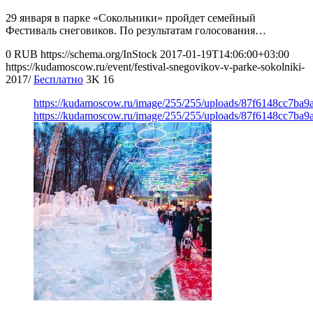
29 января в парке «Сокольники» пройдет семейный
Фестиваль снеговиков. По результатам голосования…
0
RUB
https://schema.org/InStock
2017-01-19T14:06:00+03:00
https://kudamoscow.ru/event/festival-snegovikov-v-parke-sokolniki-
2017/
Бесплатно
3K
16
https://kudamoscow.ru/image/255/255/uploads/87f6148cc7ba
https://kudamoscow.ru/image/255/255/uploads/87f6148cc7ba