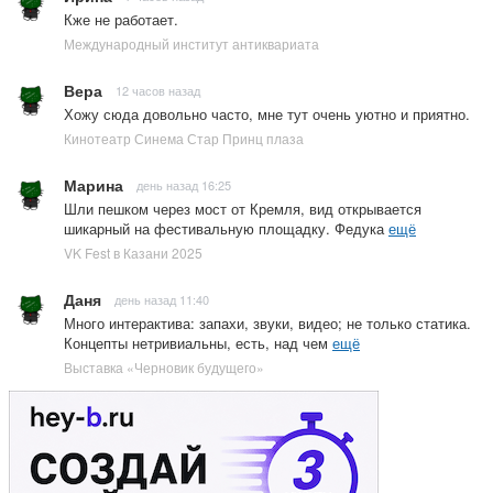
Кже не работает.
Международный институт антиквариата
Вера
12 часов назад
Хожу сюда довольно часто, мне тут очень уютно и приятно.
Кинотеатр Синема Стар Принц плаза
Марина
день назад 16:25
Шли пешком через мост от Кремля, вид открывается
шикарный на фестивальную площадку. Федука
ещё
VK Fest в Казани 2025
Даня
день назад 11:40
Много интерактива: запахи, звуки, видео; не только статика.
Концепты нетривиальны, есть, над чем
ещё
Выставка «Черновик будущего»