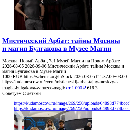
Мистический Арбат: тайны Москвы
и магия Булгакова в Музее Магии
Москва, Новый Арбат, 7с1
Музей Магии на Новом Арбате
2026-08-05
2026-09-06
Мистический Арбат: тайны Москвы и
магия Булгакова в Музее Магии
1000
RUB
https://schema.org/InStock
2026-08-05T11:37:00+03:00
https://kudamoscow.ru/event/misticheskij-arbat-tajny-moskvy-i-
magija-bulgakova-v-muzee-magii/
от 1 000
₽
616
3
Советуем С детьми
https://kudamoscow.ru/image/269/250/uploads/64898d774bc
https://kudamoscow.ru/image/269/250/uploads/64898d774bc