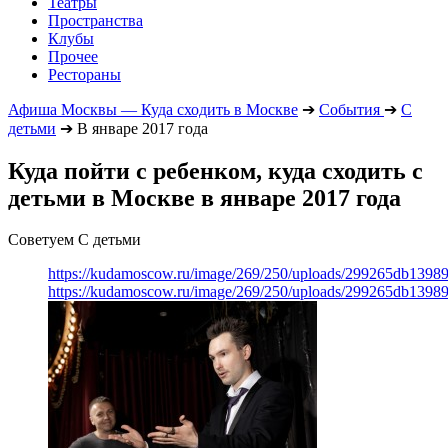
Театры
Пространства
Клубы
Прочее
Рестораны
Афиша Москвы — Куда сходить в Москве
➔
События
➔
С
детьми
➔
В январе 2017 года
Куда пойти с ребенком, куда сходить с
детьми в Москве в январе 2017 года
Советуем С детьми
https://kudamoscow.ru/image/269/250/uploads/299265db139
https://kudamoscow.ru/image/269/250/uploads/299265db139