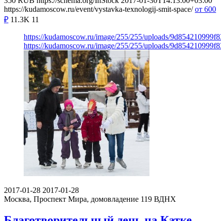
350
RUB
https://schema.org/InStock
2017-01-30T14:13:00+03:00
https://kudamoscow.ru/event/vystavka-texnologij-smit-space/
от 600
₽
11.3K
11
https://kudamoscow.ru/image/255/255/uploads/9d854210999f
https://kudamoscow.ru/image/255/255/uploads/9d854210999f
2017-01-28
2017-01-28
Москва, Проспект Мира, домовладение 119
ВДНХ
Благотворительный день на Катке