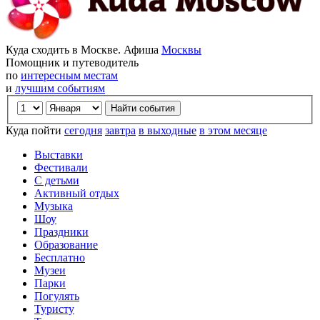
Куда сходить в Москве. Афиша
Москвы
Помощник и путеводитель
по
интересным местам
и
лучшим событиям
Куда пойти
сегодня
завтра
в выходные
в этом месяце
Выставки
Фестивали
С детьми
Активный отдых
Музыка
Шоу
Праздники
Образование
Бесплатно
Музеи
Парки
Погулять
Туристу