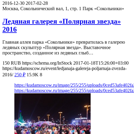
2016-12-30
2017-02-28
Москва, Сокольнический вал, 1, стр. 1
Парк «Сокольники»
Ледяная галерея «Полярная звезда»
2016
Главная аллея парка «Сокольники» превратилась в галерею
ледяных скульптур «Полярная звезда». Выставочное
пространство, созданное из ледяных глыб…
150
RUB
https://schema.org/InStock
2017-01-18T15:26:00+03:00
https://kudamoscow.ru/event/ledjanaja-galereja-poljarnaja-zvezda-
2016/
250
₽
15.9K
8
https://kudamoscow.ru/image/255/255/uploads/0ced53afe402
https://kudamoscow.ru/image/255/255/uploads/0ced53afe402