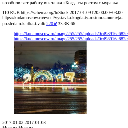
возобновляет работу выставка «Когда ты ростом с муравья…
110
RUB
https://schema.org/InStock
2017-01-09T20:00:00+03:00
https://kudamoscow.ru/event/vystavka-kogda-ty-rostom-s-muravja-
po-sledam-karika-i-vali/
220
₽
33.3K
66
https://kudamoscow.ru/image/255/255/uploads/0cd98916a68
https://kudamoscow.ru/image/255/255/uploads/0cd98916a68
2017-01-02
2017-01-08
Москва
Москва