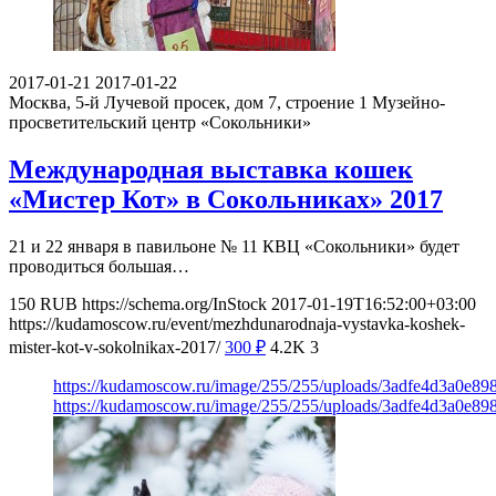
2017-01-21
2017-01-22
Москва, 5-й Лучевой просек, дом 7, строение 1
Музейно-
просветительский центр «Сокольники»
Международная выставка кошек
«Мистер Кот» в Сокольниках» 2017
21 и 22 января в павильоне № 11 КВЦ «Сокольники» будет
проводиться большая…
150
RUB
https://schema.org/InStock
2017-01-19T16:52:00+03:00
https://kudamoscow.ru/event/mezhdunarodnaja-vystavka-koshek-
mister-kot-v-sokolnikax-2017/
300
₽
4.2K
3
https://kudamoscow.ru/image/255/255/uploads/3adfe4d3a0e8
https://kudamoscow.ru/image/255/255/uploads/3adfe4d3a0e8