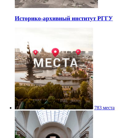
Историко-архивный институт РГГУ
783 места