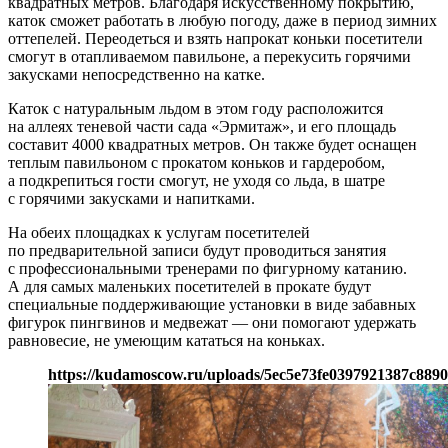
квадратных метров. Благодаря искусственному покрытию,
каток сможет работать в любую погоду, даже в период зимних
оттепелей. Переодеться и взять напрокат коньки посетители
смогут в отапливаемом павильоне, а перекусить горячими
закусками непосредственно на катке.
Каток с натуральным льдом в этом году расположится
на аллеях теневой части сада «Эрмитаж», и его площадь
составит 4000 квадратных метров. Он также будет оснащен
теплым павильоном с прокатом коньков и гардеробом,
а подкрепиться гости смогут, не уходя со льда, в шатре
с горячими закусками и напитками.
На обеих площадках к услугам посетителей
по предварительной записи будут проводиться занятия
с профессиональными тренерами по фигурному катанию.
А для самых маленьких посетителей в прокате будут
специальные поддерживающие установки в виде забавных
фигурок пингвинов и медвежат — они помогают удержать
равновесие, не умеющим кататься на коньках.
https://kudamoscow.ru/uploads/5ec5e73fe0397921387c889