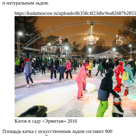
и натуральным льдом.
https://kudamoscow.ru/uploads/db358c4f23dbc9ea82687b285
Каток в саду «Эрмитаж» 2016
Площадь катка с искусственным льдом составит 900