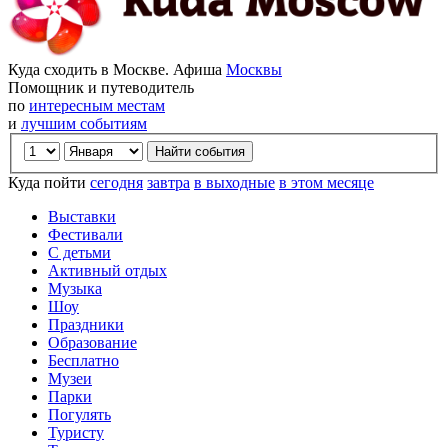
Куда сходить в Москве. Афиша
Москвы
Помощник и путеводитель
по
интересным местам
и
лучшим событиям
Куда пойти
сегодня
завтра
в выходные
в этом месяце
Выставки
Фестивали
С детьми
Активный отдых
Музыка
Шоу
Праздники
Образование
Бесплатно
Музеи
Парки
Погулять
Туристу