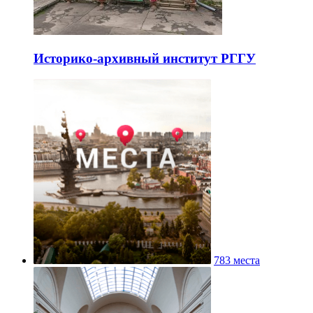
Историко-архивный институт РГГУ
783 места