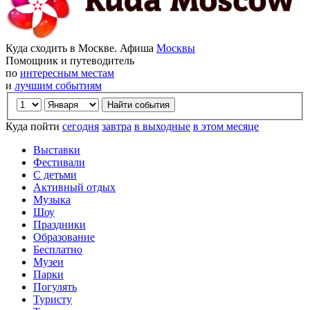
Куда сходить в Москве. Афиша
Москвы
Помощник и путеводитель
по
интересным местам
и
лучшим событиям
Куда пойти
сегодня
завтра
в выходные
в этом месяце
Выставки
Фестивали
С детьми
Активный отдых
Музыка
Шоу
Праздники
Образование
Бесплатно
Музеи
Парки
Погулять
Туристу