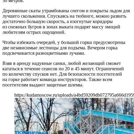
30 метров.
Деревянные скаты утрамбованы снегом и покрыты льдом для
лучшего скольжения. Спускаясь на тюбинге, можно развить
достаточно большую скорость, а изогнутые коридоры
из снежных бугров в зонах выката подарят массу эмоций
любителям острых ощущений.
Чтобы избежать очередей, у большой горки предусмотрены
две независимые лестницы для подъема. Вечером горка
подсвечивается разноцветными лучами.
Взяв в аренду надувные санки, любой желающий сможет
кататься в течение сеансов по 20 и 45 минут. Ограничений
по количеству спусков нет. Для безопасности посетителей
на горке работает команда инструкторов. Также всем
посетителям выдают защитные шлемы.
https://kudamoscow.ru/uploads/a4bd59209db072795a666d195