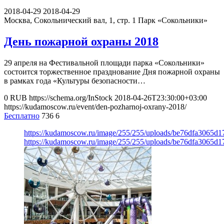
2018-04-29
2018-04-29
Москва, Сокольнический вал, 1, стр. 1
Парк «Сокольники»
День пожарной охраны 2018
29 апреля на Фестивальной площади парка «Сокольники»
состоится торжественное празднование Дня пожарной охраны
в рамках года «Культуры безопасности…
0
RUB
https://schema.org/InStock
2018-04-26T23:30:00+03:00
https://kudamoscow.ru/event/den-pozharnoj-oxrany-2018/
Бесплатно
736
6
https://kudamoscow.ru/image/255/255/uploads/be76dfa3065d
https://kudamoscow.ru/image/255/255/uploads/be76dfa3065d