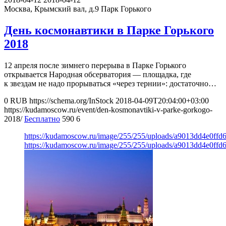
Москва, Крымский вал, д.9
Парк Горького
День космонавтики в Парке Горького
2018
12 апреля после зимнего перерыва в Парке Горького
открывается Народная обсерватория — площадка, где
к звездам не надо прорываться «через тернии»: достаточно…
0
RUB
https://schema.org/InStock
2018-04-09T20:04:00+03:00
https://kudamoscow.ru/event/den-kosmonavtiki-v-parke-gorkogo-
2018/
Бесплатно
590
6
https://kudamoscow.ru/image/255/255/uploads/a9013dd4e0ffd
https://kudamoscow.ru/image/255/255/uploads/a9013dd4e0ffd