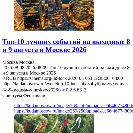
Топ-10 лучших событий на выходные 8
и 9 августа в Москве 2026
Москва
Москва
2026-08-08
2026-08-09
Топ-10 лучших событий на выходные 8
и 9 августа в Москве 2026
0
RUB
https://schema.org/InStock
2026-08-05T12:38:00+03:00
https://kudamoscow.ru/event/top-10-luchshix-sobytij-na-vyxodnye-
8-i-9-avgusta-v-moskve-2026/
от 0
₽
6.6K
2
Советуем Фестивали
https://kudamoscow.ru/image/269/250/uploads/ce664f677480
https://kudamoscow.ru/image/269/250/uploads/ce664f677480