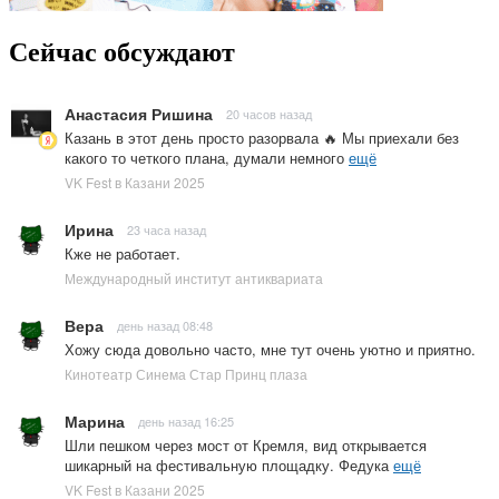
Сейчас обсуждают
Анастасия Ришина
20 часов назад
Казань в этот день просто разорвала 🔥 Мы приехали без
какого то четкого плана, думали немного
ещё
VK Fest в Казани 2025
Ирина
23 часа назад
Кже не работает.
Международный институт антиквариата
Вера
день назад 08:48
Хожу сюда довольно часто, мне тут очень уютно и приятно.
Кинотеатр Синема Стар Принц плаза
Марина
день назад 16:25
Шли пешком через мост от Кремля, вид открывается
шикарный на фестивальную площадку. Федука
ещё
VK Fest в Казани 2025