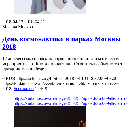
2018-04-12
2018-04-12
Москва
Москва
День космонавтики в парках Москвы
2018
12 апреля семь городских парков подготовили тематические
мероприятия ко Дню космонавтики. Отметить необычно этот
праздник можно будет…
0
RUB
https://schema.org/InStock
2018-04-10T18:37:00+03:00
https://kudamoscow.ru/event/den-kosmonavtiki-v-parkax-moskvy-
2018/
Бесплатно
1.9K
9
https://kudamoscow.ru/image/255/255/uploads/5c609a8e3261
https://kudamoscow.ru/image/255/255/uploads/5c609a8e3261