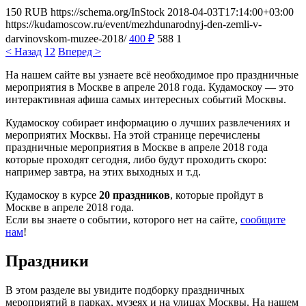
150
RUB
https://schema.org/InStock
2018-04-03T17:14:00+03:00
https://kudamoscow.ru/event/mezhdunarodnyj-den-zemli-v-
darvinovskom-muzee-2018/
400
₽
588
1
< Назад
1
2
Вперед >
На нашем сайте вы узнаете всё необходимое про праздничные
мероприятия в Москве в апреле 2018 года. Кудамоскоу — это
интерактивная афиша самых интересных событий Москвы.
Кудамоскоу собирает информацию о лучших развлечениях и
мероприятих Москвы. На этой странице перечислены
праздничные мероприятия в Москве в апреле 2018 года
которые проходят сегодня, либо будут проходить скоро:
например завтра, на этих выходных и т.д.
Кудамоскоу в курсе
20 праздников
, которые пройдут в
Москве в апреле 2018 года.
Если вы знаете о событии, которого нет на сайте,
сообщите
нам
!
Праздники
В этом разделе вы увидите подборку праздничных
мероприятий в парках, музеях и на улицах Москвы. На нашем