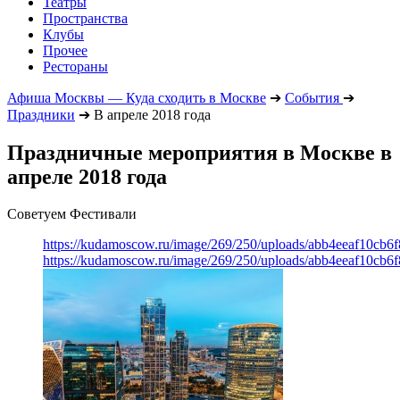
Театры
Пространства
Клубы
Прочее
Рестораны
Афиша Москвы — Куда сходить в Москве
➔
События
➔
Праздники
➔
В апреле 2018 года
Праздничные мероприятия в Москве в
апреле 2018 года
Советуем Фестивали
https://kudamoscow.ru/image/269/250/uploads/abb4eeaf10cb
https://kudamoscow.ru/image/269/250/uploads/abb4eeaf10cb