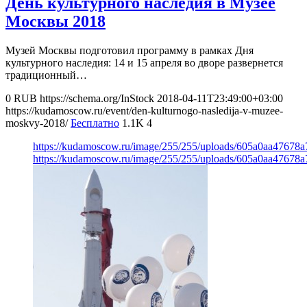
День культурного наследия в Музее
Москвы 2018
Музей Москвы подготовил программу в рамках Дня
культурного наследия: 14 и 15 апреля во дворе развернется
традиционный…
0
RUB
https://schema.org/InStock
2018-04-11T23:49:00+03:00
https://kudamoscow.ru/event/den-kulturnogo-nasledija-v-muzee-
moskvy-2018/
Бесплатно
1.1K
4
https://kudamoscow.ru/image/255/255/uploads/605a0aa4767
https://kudamoscow.ru/image/255/255/uploads/605a0aa4767