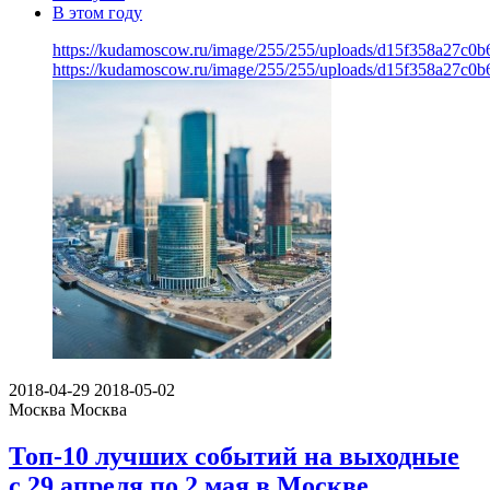
В этом году
https://kudamoscow.ru/image/255/255/uploads/d15f358a27c0
https://kudamoscow.ru/image/255/255/uploads/d15f358a27c0
2018-04-29
2018-05-02
Москва
Москва
Топ-10 лучших событий на выходные
с 29 апреля по 2 мая в Москве