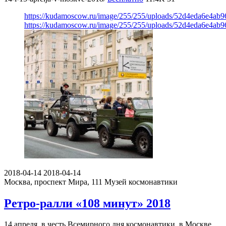
https://kudamoscow.ru/image/255/255/uploads/52d4eda6e4ab
https://kudamoscow.ru/image/255/255/uploads/52d4eda6e4ab
2018-04-14
2018-04-14
Москва, проспект Мира, 111
Музей космонавтики
Ретро-ралли «108 минут» 2018
14 апреля, в честь Всемирного дня космонавтики, в Москве