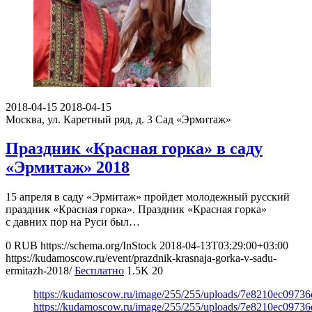
2018-04-15
2018-04-15
Москва, ул. Каретный ряд, д. 3
Сад «Эрмитаж»
Праздник «Красная горка» в саду
«Эрмитаж» 2018
15 апреля в саду «Эрмитаж» пройдет молодежный русский
праздник «Красная горка». Праздник «Красная горка»
с давних пор на Руси был…
0
RUB
https://schema.org/InStock
2018-04-13T03:29:00+03:00
https://kudamoscow.ru/event/prazdnik-krasnaja-gorka-v-sadu-
ermitazh-2018/
Бесплатно
1.5K
20
https://kudamoscow.ru/image/255/255/uploads/7e8210ec097
https://kudamoscow.ru/image/255/255/uploads/7e8210ec097