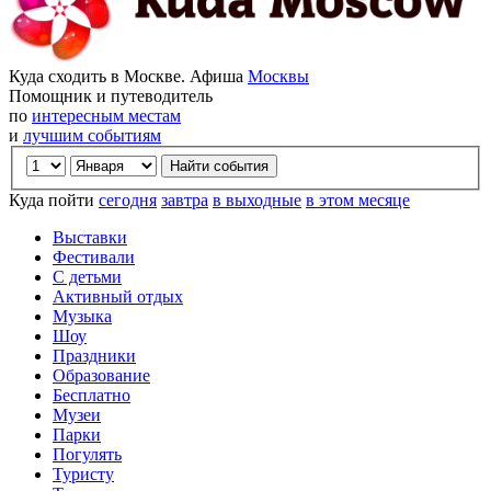
Куда сходить в Москве. Афиша
Москвы
Помощник и путеводитель
по
интересным местам
и
лучшим событиям
Куда пойти
сегодня
завтра
в выходные
в этом месяце
Выставки
Фестивали
С детьми
Активный отдых
Музыка
Шоу
Праздники
Образование
Бесплатно
Музеи
Парки
Погулять
Туристу