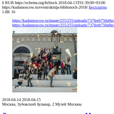
0
RUB
https://schema.org/InStock
2018-04-13T01:39:00+03:00
https://kudamoscow.ru/event/aktsija-biblionoch-2018/
Бесплатно
1.8K
16
https://kudamoscow.ru/image/255/255/uploads/737feeb750a9e
https://kudamoscow.ru/image/255/255/uploads/737feeb750a9e
2018-04-14
2018-04-15
Москва, Зубовский бульвар, 2
Музей Москвы