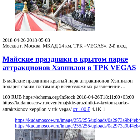
2018-04-26
2018-05-03
Москва
г. Москва, МКАД 24 км, ТРК «VEGAS», 2-й вход
Майские праздники в крытом парке
аттракционов Хэппилон в ТРК VEGAS
В майские праздники крытый парк аттракционов Хэппилон
подарит своим гостям мир всевозможных развлечений…
100
RUB
https://schema.org/InStock
2018-04-26T18:11:00+03:00
https://kudamoscow.ru/event/majskie-prazdniki-v-krytom-parke-
attraktsionov-xeppilon-v-trk-vegas/
от 100
₽
4.1K
1
https://kudamoscow.ru/image/255/255/uploads/0a2973a9bf4e
https://kudamoscow.ru/image/255/255/uploads/0a2973a9bf4e