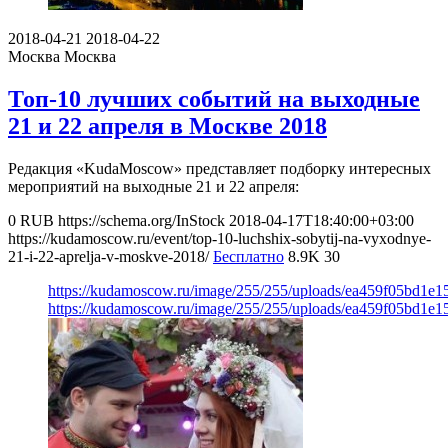
2018-04-21
2018-04-22
Москва
Москва
Топ-10 лучших событий на выходные
21 и 22 апреля в Москве 2018
Редакция «KudaMoscow» представляет подборку интересных
мероприятий на выходные 21 и 22 апреля:
0
RUB
https://schema.org/InStock
2018-04-17T18:40:00+03:00
https://kudamoscow.ru/event/top-10-luchshix-sobytij-na-vyxodnye-
21-i-22-aprelja-v-moskve-2018/
Бесплатно
8.9K
30
https://kudamoscow.ru/image/255/255/uploads/ea459f05bd1e
https://kudamoscow.ru/image/255/255/uploads/ea459f05bd1e