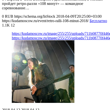
пройдет ретро-ралли «108 минут» — командное
соревнование…
0
RUB
https://schema.org/InStock
2018-04-09T20:25:00+03:00
https://kudamoscow.ru/event/retro-ralli-108-minut-2018/
Бесплатно
1.1K
12
https://kudamoscow.ru/image/255/255/uploads/711b08770f44
https://kudamoscow.ru/image/255/255/uploads/711b08770f44
2018-04-12
2018-04-12