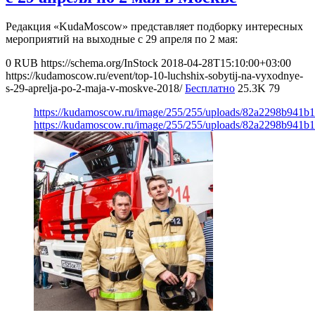
Редакция «KudaMoscow» представляет подборку интересных
мероприятий на выходные с 29 апреля по 2 мая:
0
RUB
https://schema.org/InStock
2018-04-28T15:10:00+03:00
https://kudamoscow.ru/event/top-10-luchshix-sobytij-na-vyxodnye-
s-29-aprelja-po-2-maja-v-moskve-2018/
Бесплатно
25.3K
79
https://kudamoscow.ru/image/255/255/uploads/82a2298b941
https://kudamoscow.ru/image/255/255/uploads/82a2298b941