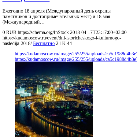
Ежегодно 18 апреля (Международный день охраны
памятников и достопримечательных мест) и 18 мая
(Международный…
0
RUB
https://schema.org/InStock
2018-04-17T23:17:00+03:00
https://kudamoscow.ru/event/dni-istoricheskogo-i-kulturnogo-
nasledija-2018/
Бесплатно
2.1K
44
https://kudamoscow.ru/image/255/255/uploads/ca5c1988d4b3
https://kudamoscow.ru/image/255/255/uploads/ca5c1988d4b3