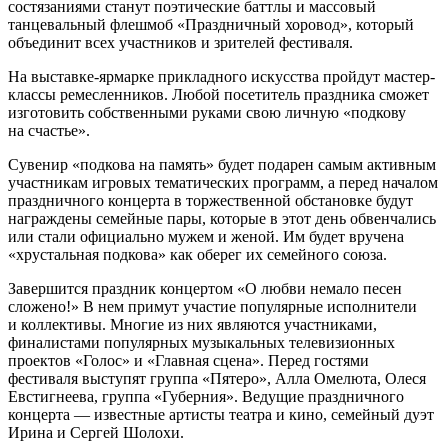
состязаниями станут поэтические баттлы и массовый
танцевальный флешмоб «Праздничный хоровод», который
объединит всех участников и зрителей фестиваля.
На выставке-ярмарке прикладного искусства пройдут мастер-
классы ремесленников. Любой посетитель праздника сможет
изготовить собственными руками свою личную «подкову
на счастье».
Сувенир «подкова на память» будет подарен самым активным
участникам игровых тематических программ, а перед началом
праздничного концерта в торжественной обстановке будут
награждены семейные пары, которые в этот день обвенчались
или стали официально мужем и женой. Им будет вручена
«хрустальная подкова» как оберег их семейного союза.
Завершится праздник концертом «О любви немало песен
сложено!» В нем примут участие популярные исполнители
и коллективы. Многие из них являются участниками,
финалистами популярных музыкальных телевизионных
проектов «Голос» и «Главная сцена». Перед гостями
фестиваля выступят группа «Пятеро», Алла Омелюта, Олеся
Евстигнеева, группа «Губерния». Ведущие праздничного
концерта — известные артисты театра и кино, семейный дуэт
Ирина и Сергей Шолохи.