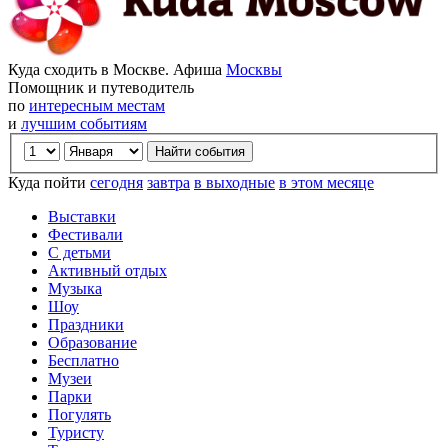
Куда сходить в Москве. Афиша
Москвы
Помощник и путеводитель
по
интересным местам
и
лучшим событиям
Куда пойти
сегодня
завтра
в выходные
в этом месяце
Выставки
Фестивали
С детьми
Активный отдых
Музыка
Шоу
Праздники
Образование
Бесплатно
Музеи
Парки
Погулять
Туристу