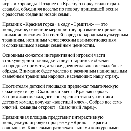
игры и хороводы. Позднее на Красную горку стали играть
свадьбы, объединяя веселье по поводу пришедшей весны
с радостью создания новой семьи.
Праздник «Красная горка» в саду «Эрмитаж» — это
молодежное, семейное мероприятие, призванное привлечь
внимание москвичей и гостей города к народным культурным
традициям, истинным человеческим взаимоотношениям
и сложившимся веками семейным ценностям.
Основным сюжетом интерактивной игровой части
этнокультурной площадки станут старинные обычаи
и народные приметы, а также древнеславянские свадебные
обряды. Внимание будет уделено и различным национальным
свадебным традициям народов, населяющих нашу страну.
Посетителям детской площадки предложат тематическую
сюжетную игру «Сказочный квест «Красная горка».
За прохождение каждого конкурсного этапа участники
детских команд получат «заветный ключ». Собрав все семь
ключей, команды откроют «Сказочный ларец».
Праздничная площадь представит интерактивную
молодежную игровую программу «Ярило — красно
солнышко». Ключевыми развлекательными конкурсными