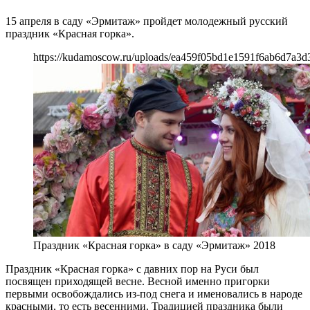
15 апреля в саду «Эрмитаж» пройдет молодежный русский
праздник «Красная горка».
https://kudamoscow.ru/uploads/ea459f05bd1e1591f6ab6d7a3d
Праздник «Красная горка» в саду «Эрмитаж» 2018
Праздник «Красная горка» с давних пор на Руси был
посвящен приходящей весне. Весной именно пригорки
первыми освобождались из-под снега и именовались в народе
красными, то есть весенними. Традицией праздника были