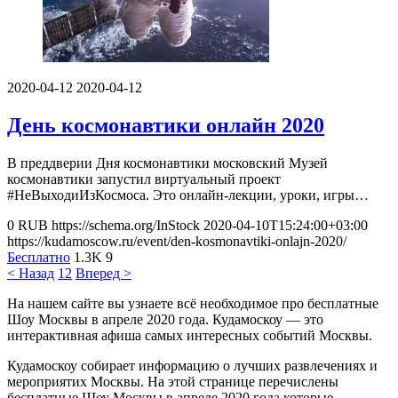
2020-04-12
2020-04-12
День космонавтики онлайн 2020
В преддверии Дня космонавтики московский Музей
космонавтики запустил виртуальный проект
#НеВыходиИзКосмоса. Это онлайн-лекции, уроки, игры…
0
RUB
https://schema.org/InStock
2020-04-10T15:24:00+03:00
https://kudamoscow.ru/event/den-kosmonavtiki-onlajn-2020/
Бесплатно
1.3K
9
< Назад
1
2
Вперед >
На нашем сайте вы узнаете всё необходимое про бесплатные
Шоу Москвы в апреле 2020 года. Кудамоскоу — это
интерактивная афиша самых интересных событий Москвы.
Кудамоскоу собирает информацию о лучших развлечениях и
мероприятих Москвы. На этой странице перечислены
бесплатные Шоу Москвы в апреле 2020 года которые