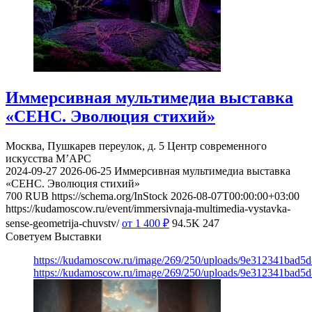
Иммерсивная мультимедиа выставка
«СЕНС. Эволюция стихий»
Москва, Пушкарев переулок, д. 5
Центр современного
искусства М’АРС
2024-09-27
2026-06-25
Иммерсивная мультимедиа выставка
«СЕНС. Эволюция стихий»
700
RUB
https://schema.org/InStock
2026-08-07T00:00:00+03:00
https://kudamoscow.ru/event/immersivnaja-multimedia-vystavka-
sense-geometrija-chuvstv/
от 1 400
₽
94.5K
247
Советуем Выставки
https://kudamoscow.ru/image/269/250/uploads/9e312341bad5
https://kudamoscow.ru/image/269/250/uploads/9e312341bad5