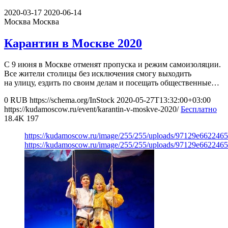
2020-03-17
2020-06-14
Москва
Москва
Карантин в Москве 2020
С 9 июня в Москве отменят пропуска и режим самоизоляции.
Все жители столицы без исключения смогу выходить
на улицу, ездить по своим делам и посещать общественные…
0
RUB
https://schema.org/InStock
2020-05-27T13:32:00+03:00
https://kudamoscow.ru/event/karantin-v-moskve-2020/
Бесплатно
18.4K
197
https://kudamoscow.ru/image/255/255/uploads/97129e66224
https://kudamoscow.ru/image/255/255/uploads/97129e66224