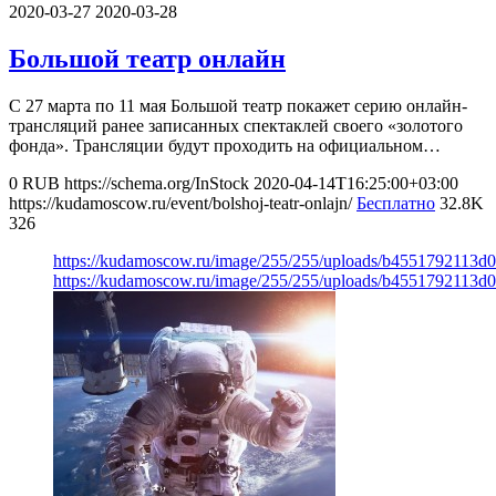
2020-03-27
2020-03-28
Большой театр онлайн
С 27 марта по 11 мая Большой театр покажет серию онлайн-
трансляций ранее записанных спектаклей своего «золотого
фонда». Трансляции будут проходить на официальном…
0
RUB
https://schema.org/InStock
2020-04-14T16:25:00+03:00
https://kudamoscow.ru/event/bolshoj-teatr-onlajn/
Бесплатно
32.8K
326
https://kudamoscow.ru/image/255/255/uploads/b4551792113d
https://kudamoscow.ru/image/255/255/uploads/b4551792113d