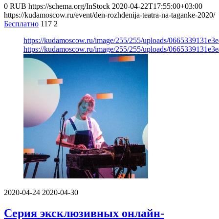
0
RUB
https://schema.org/InStock
2020-04-22T17:55:00+03:00
https://kudamoscow.ru/event/den-rozhdenija-teatra-na-taganke-2020/
Бесплатно
117
2
https://kudamoscow.ru/image/255/255/uploads/0665339131e3
https://kudamoscow.ru/image/255/255/uploads/0665339131e3
2020-04-24
2020-04-30
Серия эксклюзивных онлайн-