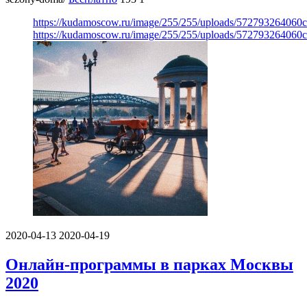
https://kudamoscow.ru/image/255/255/uploads/572793264060c
https://kudamoscow.ru/image/255/255/uploads/572793264060c
2020-04-13
2020-04-19
Онлайн-программы в парках Москвы
2020