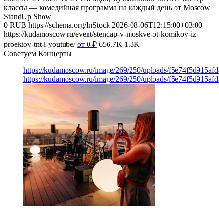
классы — комедийная программа на каждый день от Moscow
StandUp Show
0
RUB
https://schema.org/InStock
2026-08-06T12:15:00+03:00
https://kudamoscow.ru/event/stendap-v-moskve-ot-komikov-iz-
proektov-tnt-i-youtube/
от 0
₽
656.7K
1.8K
Советуем Концерты
https://kudamoscow.ru/image/269/250/uploads/f5e74f5d915a
https://kudamoscow.ru/image/269/250/uploads/f5e74f5d915a