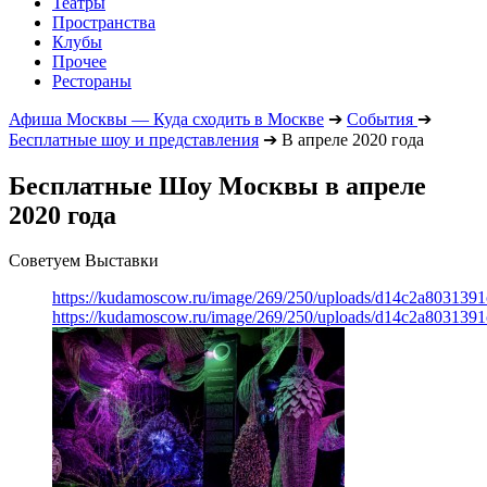
Театры
Пространства
Клубы
Прочее
Рестораны
Афиша Москвы — Куда сходить в Москве
➔
События
➔
Бесплатные шоу и представления
➔
В апреле 2020 года
Бесплатные Шоу Москвы в апреле
2020 года
Советуем Выставки
https://kudamoscow.ru/image/269/250/uploads/d14c2a803139
https://kudamoscow.ru/image/269/250/uploads/d14c2a803139