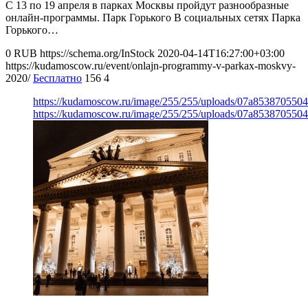
С 13 по 19 апреля в парках Москвы пройдут разнообразные
онлайн-программы. Парк Горького В социальных сетях Парка
Горького…
0
RUB
https://schema.org/InStock
2020-04-14T16:27:00+03:00
https://kudamoscow.ru/event/onlajn-programmy-v-parkax-moskvy-
2020/
Бесплатно
156
4
https://kudamoscow.ru/image/255/255/uploads/07a853870550
https://kudamoscow.ru/image/255/255/uploads/07a853870550