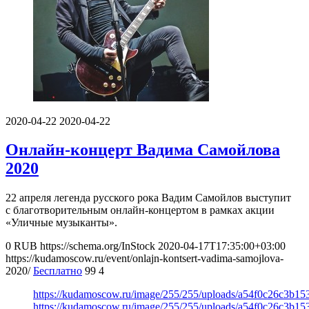
2020-04-22
2020-04-22
Онлайн-концерт Вадима Самойлова
2020
22 апреля легенда русского рока Вадим Самойлов выступит
с благотворительным онлайн-концертом в рамках акции
«Уличные музыканты».
0
RUB
https://schema.org/InStock
2020-04-17T17:35:00+03:00
https://kudamoscow.ru/event/onlajn-kontsert-vadima-samojlova-
2020/
Бесплатно
99
4
https://kudamoscow.ru/image/255/255/uploads/a54f0c26c3b1
https://kudamoscow.ru/image/255/255/uploads/a54f0c26c3b1