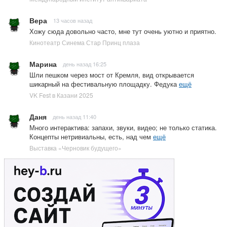
Вера
13 часов назад
Хожу сюда довольно часто, мне тут очень уютно и приятно.
Кинотеатр Синема Стар Принц плаза
Марина
день назад 16:25
Шли пешком через мост от Кремля, вид открывается
шикарный на фестивальную площадку. Федука
ещё
VK Fest в Казани 2025
Даня
день назад 11:40
Много интерактива: запахи, звуки, видео; не только статика.
Концепты нетривиальны, есть, над чем
ещё
Выставка «Черновик будущего»