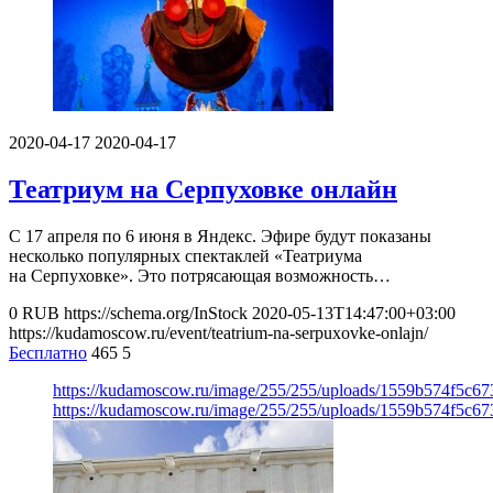
2020-04-17
2020-04-17
Театриум на Серпуховке онлайн
С 17 апреля по 6 июня в Яндекс. Эфире будут показаны
несколько популярных спектаклей «Театриума
на Серпуховке». Это потрясающая возможность…
0
RUB
https://schema.org/InStock
2020-05-13T14:47:00+03:00
https://kudamoscow.ru/event/teatrium-na-serpuxovke-onlajn/
Бесплатно
465
5
https://kudamoscow.ru/image/255/255/uploads/1559b574f5c6
https://kudamoscow.ru/image/255/255/uploads/1559b574f5c6