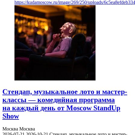
https://kudamoscow.ru/image/269/250/uploads/6c5ea8efdeb3
Стендап, музыкальное лото и мастер-
классы — комедийная программа
на каждый день от Moscow StandUp
Show
Москва
Москва
2026-07-21
2026-10-21
Стендап, музыкальное лото и мастер-