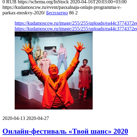
0
RUB
https://schema.org/InStock
2020-04-16T20:03:00+03:00
https://kudamoscow.ru/event/pasxalnaja-onlajn-programma-v-
parkax-moskvy-2020/
Бесплатно
86
2
https://kudamoscow.ru/image/255/255/uploads/ea44c3774372
https://kudamoscow.ru/image/255/255/uploads/ea44c3774372
2020-04-13
2020-04-27
Онлайн-фестиваль «Твой шанс» 2020