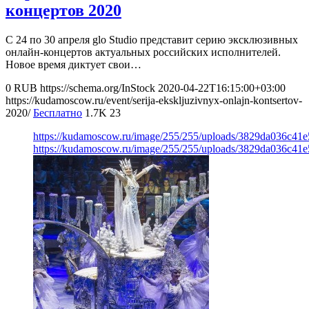
концертов 2020
С 24 по 30 апреля glo Studio представит серию эксклюзивных
онлайн-концертов актуальных российских исполнителей.
Новое время диктует свои…
0
RUB
https://schema.org/InStock
2020-04-22T16:15:00+03:00
https://kudamoscow.ru/event/serija-ekskljuzivnyx-onlajn-kontsertov-
2020/
Бесплатно
1.7K
23
https://kudamoscow.ru/image/255/255/uploads/3829da036c41
https://kudamoscow.ru/image/255/255/uploads/3829da036c41