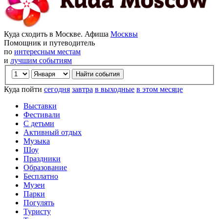
Куда сходить в Москве. Афиша
Москвы
Помощник и путеводитель
по
интересным местам
и
лучшим событиям
Куда пойти
сегодня
завтра
в выходные
в этом месяце
Выставки
Фестивали
С детьми
Активный отдых
Музыка
Шоу
Праздники
Образование
Бесплатно
Музеи
Парки
Погулять
Туристу