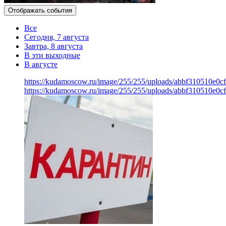
Отображать события
Все
Сегодня, 7 августа
Завтра, 8 августа
В эти выходные
В августе
https://kudamoscow.ru/image/255/255/uploads/abbf310510e0c
https://kudamoscow.ru/image/255/255/uploads/abbf310510e0c