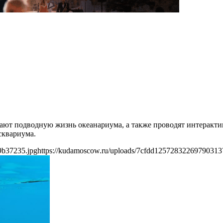
ают подводную жизнь океанариума, а также проводят интеракти
сквариума.
9b37235.jpg
https://kudamoscow.ru/uploads/7cfdd1257283226979031