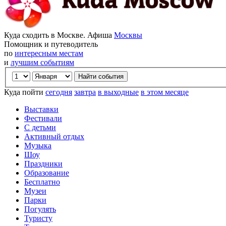
Куда сходить в Москве. Афиша
Москвы
Помощник и путеводитель
по
интересным местам
и
лучшим событиям
Куда пойти
сегодня
завтра
в выходные
в этом месяце
Выставки
Фестивали
С детьми
Активный отдых
Музыка
Шоу
Праздники
Образование
Бесплатно
Музеи
Парки
Погулять
Туристу