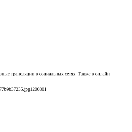
вные трансляции в социальных сетях. Также в онлайн
377b9b37235.jpg
1200
801