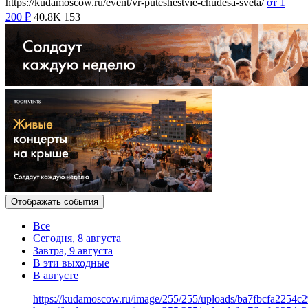
https://kudamoscow.ru/event/vr-puteshestvie-chudesa-sveta/
от 1
200
₽
40.8K
153
Отображать события
Все
Сегодня, 8 августа
Завтра, 9 августа
В эти выходные
В августе
https://kudamoscow.ru/image/255/255/uploads/ba7fbcfa2254