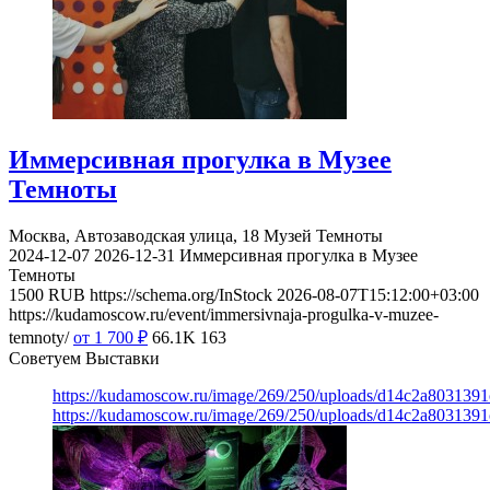
Иммерсивная прогулка в Музее
Темноты
Москва, Автозаводская улица, 18
Музей Темноты
2024-12-07
2026-12-31
Иммерсивная прогулка в Музее
Темноты
1500
RUB
https://schema.org/InStock
2026-08-07T15:12:00+03:00
https://kudamoscow.ru/event/immersivnaja-progulka-v-muzee-
temnoty/
от 1 700
₽
66.1K
163
Советуем Выставки
https://kudamoscow.ru/image/269/250/uploads/d14c2a803139
https://kudamoscow.ru/image/269/250/uploads/d14c2a803139