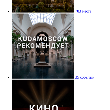
783 места
35 событий