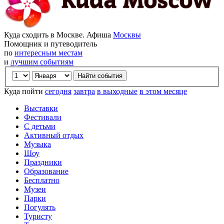
Куда сходить в Москве. Афиша
Москвы
Помощник и путеводитель
по
интересным местам
и
лучшим событиям
Куда пойти
сегодня
завтра
в выходные
в этом месяце
Выставки
Фестивали
С детьми
Активный отдых
Музыка
Шоу
Праздники
Образование
Бесплатно
Музеи
Парки
Погулять
Туристу