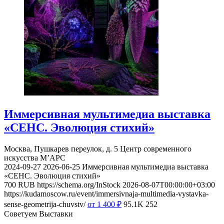
Иммерсивная мультимедиа выставка
«СЕНС. Эволюция стихий»
Москва, Пушкарев переулок, д. 5
Центр современного
искусства М’АРС
2024-09-27
2026-06-25
Иммерсивная мультимедиа выставка
«СЕНС. Эволюция стихий»
700
RUB
https://schema.org/InStock
2026-08-07T00:00:00+03:00
https://kudamoscow.ru/event/immersivnaja-multimedia-vystavka-
sense-geometrija-chuvstv/
от 1 400
₽
95.1K
252
Советуем Выставки