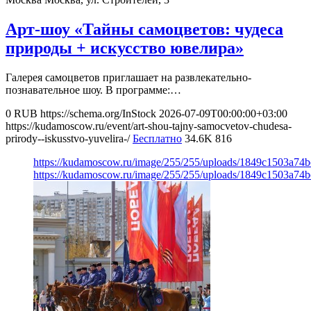
Арт-шоу «Тайны самоцветов: чудеса
природы + искусство ювелира»
Галерея самоцветов приглашает на развлекательно-
познавательное шоу. В программе:…
0
RUB
https://schema.org/InStock
2026-07-09T00:00:00+03:00
https://kudamoscow.ru/event/art-shou-tajny-samocvetov-chudesa-
prirody--iskusstvo-yuvelira-/
Бесплатно
34.6K
816
https://kudamoscow.ru/image/255/255/uploads/1849c1503a74
https://kudamoscow.ru/image/255/255/uploads/1849c1503a74