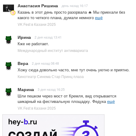
Анастасия Ришина
день назад 16:17
Казань в этот день просто разорвала 🔥 Мы приехали без
какого то четкого плана, думали немного
ещё
VK Fest в Казани 2025
Ирина
2 дня назад 13:41
Кже не работает.
Международный институт антиквариата
Вера
2 дня назад 08:48
Хожу сюда довольно часто, мне тут очень уютно и приятно.
Кинотеатр Синема Стар Принц плаза
Марина
3 дня назад 16:25
Шли пешком через мост от Кремля, вид открывается
шикарный на фестивальную площадку. Федука
ещё
VK Fest в Казани 2025