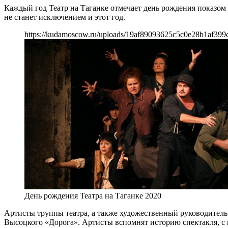
Каждый год Театр на Таганке отмечает день рождения показом 
не станет исключением и этот год.
https://kudamoscow.ru/uploads/19af89093625c5c0e28b1af399
День рождения Театра на Таганке 2020
Артисты труппы театра, а также художественный руководитель
Высоцкого «Дорога». Артисты вспомнят историю спектакля, с к