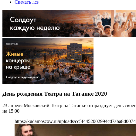
Скачать .ics
День рождения Театра на Таганке 2020
23 апреля Московский Театр на Таганке отпразднует день свое
на 15:00.
https://kudamoscow.ru/uploads/cc5f4452002994cd7aba8d0074