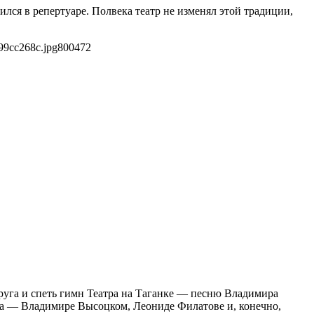
лся в репертуаре. Полвека театр не изменял этой традиции,
99cc268c.jpg
800
472
руга и спеть гимн Театра на Таганке — песню Владимира
атра — Владимире Высоцком, Леониде Филатове и, конечно,