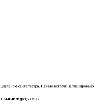
циальном сайте театра. Начало встречи запланировано
d0074404b3b.jpeg
609
406