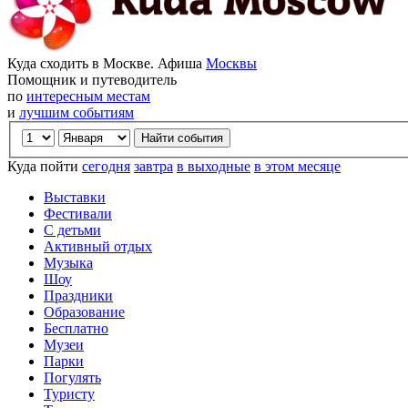
Куда сходить в Москве. Афиша
Москвы
Помощник и путеводитель
по
интересным местам
и
лучшим событиям
Куда пойти
сегодня
завтра
в выходные
в этом месяце
Выставки
Фестивали
С детьми
Активный отдых
Музыка
Шоу
Праздники
Образование
Бесплатно
Музеи
Парки
Погулять
Туристу