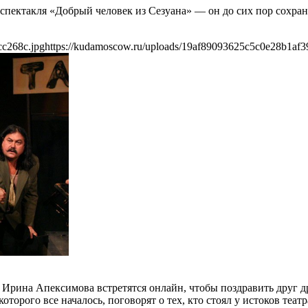
спектакля «Добрый человек из Сезуана» — он до сих пор сохрани
cc268c.jpg
https://kudamoscow.ru/uploads/19af89093625c5c0e28b1af3
 Ирина Апексимова встретятся онлайн, чтобы поздравить друг д
оторого все началось, поговорят о тех, кто стоял у истоков те