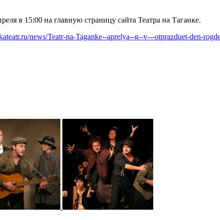
реля в 15:00 на главную страницу сайта Театра на Таганке.
nkateatr.ru/news/Teatr-na-Taganke--aprelya--g--v---otprazduet-den-rogd