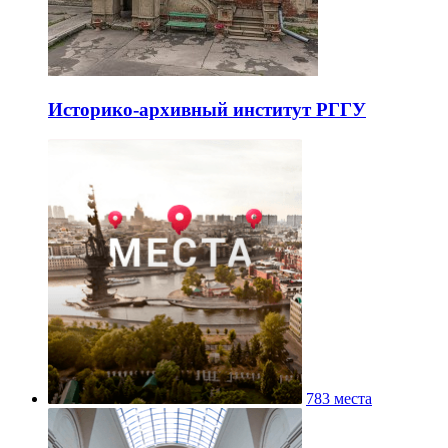
Историко-архивный институт РГГУ
783 места