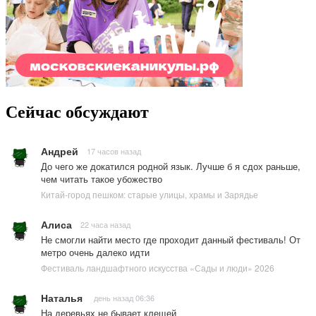
Сейчас обсуждают
Андрей
17 часов назад
До чего же докатился родной язык. Лучше б я сдох раньше,
чем читать такое убожество
Китай-город пешком: старые улицы, храмы и Зарядье
Алиса
22 часа назад
Не смогли найти место где проходит данный фестиваль! От
метро очень далеко идти
Фестиваль ландшафтного искусства «Сады и люди» 2026
Наталья
день назад 06:36
На деревьях не бывает клещей