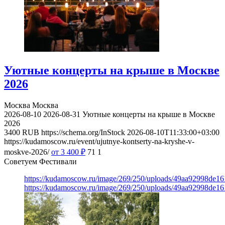
Уютные концерты на крыше в Москве
2026
Москва
Москва
2026-08-10
2026-08-31
Уютные концерты на крыше в Москве
2026
3400
RUB
https://schema.org/InStock
2026-08-10T11:33:00+03:00
https://kudamoscow.ru/event/ujutnye-kontserty-na-kryshe-v-
moskve-2026/
от 3 400
₽
71
1
Советуем Фестивали
https://kudamoscow.ru/image/269/250/uploads/49aa92998de1
https://kudamoscow.ru/image/269/250/uploads/49aa92998de1