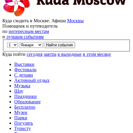
Куда сходить в Москве. Афиша
Москвы
Помощник и путеводитель
по
интересным местам
и
лучшим событиям
Куда пойти
сегодня
завтра
в выходные
в этом месяце
Выставки
Фестивали
С детьми
Активный отдых
Музыка
Шоу
Праздники
Образование
Бесплатно
Музеи
Парки
Погулять
Туристу