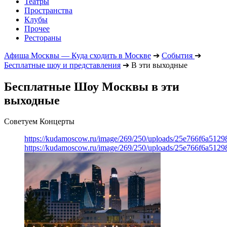
Театры
Пространства
Клубы
Прочее
Рестораны
Афиша Москвы — Куда сходить в Москве
➔
События
➔
Бесплатные шоу и представления
➔
В эти выходные
Бесплатные Шоу Москвы в эти
выходные
Советуем Концерты
https://kudamoscow.ru/image/269/250/uploads/25e766f6a512
https://kudamoscow.ru/image/269/250/uploads/25e766f6a512