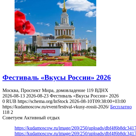
Фестиваль «Вкусы России» 2026
Москва, Проспект Мира, домовладение 119
ВДНХ
2026-08-13
2026-08-23
Фестиваль «Вкусы России» 2026
0
RUB
https://schema.org/InStock
2026-08-10T09:38:00+03:00
https://kudamoscow.ru/event/festival-vkusy-rossii-2026/
Бесплатно
118
2
Советуем Активный отдых
https://kudamoscow.ru/image/269/250/uploads/dbf4f6b8dc34
https://kudamoscow.ru/image/269/250/uploads/dbf4f6b8dc34