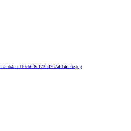
ads/abb4eeaf10cb6f8c1735d767ab14de6e.jpg