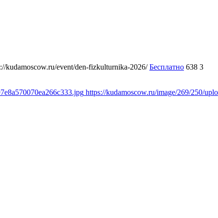
s://kudamoscow.ru/event/den-fizkulturnika-2026/
Бесплатно
638
3
897e8a570070ea266c333.jpg
https://kudamoscow.ru/image/269/250/up