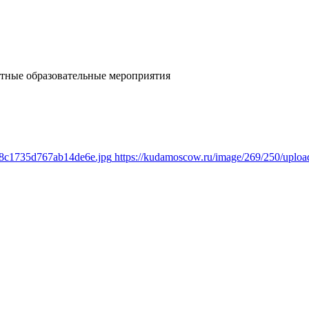
тные образовательные мероприятия
6f8c1735d767ab14de6e.jpg
https://kudamoscow.ru/image/269/250/uplo