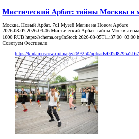
Мистический Арбат: тайны Москвы и м
Москва, Новый Арбат, 7с1
Музей Магии на Новом Арбате
2026-08-05
2026-09-06
Мистический Арбат: тайны Москвы и ма
1000
RUB
https://schema.org/InStock
2026-08-05T11:37:00+03:00
h
Советуем Фестивали
https://kudamoscow.ru/image/269/250/uploads/005d8295a516