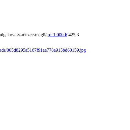
-bulgakova-v-muzee-magii/
от 1 000
₽
425
3
loads/005d8295a5167f91aa778a915bd60159.jpg