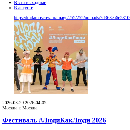
В эти выходные
В августе
https://kudamoscow.ru/image/255/255/uploads/7d363ea6e281
2026-03-29
2026-04-05
Москва
г. Москва
Фестиваль #ЛюдиКакЛюди 2026