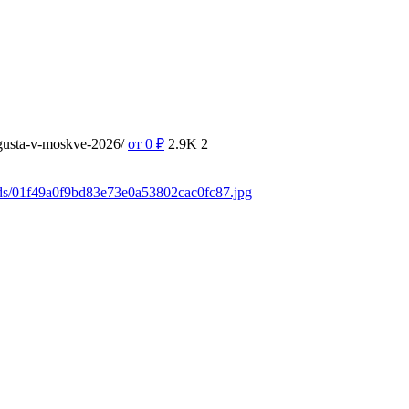
vgusta-v-moskve-2026/
от 0
₽
2.9K
2
ads/01f49a0f9bd83e73e0a53802cac0fc87.jpg