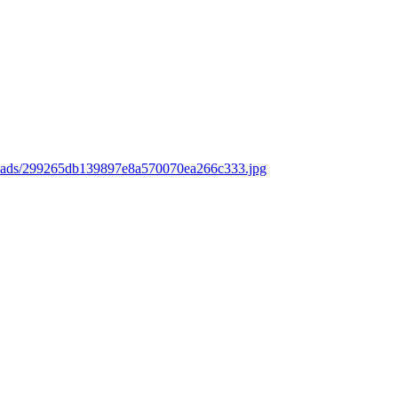
loads/299265db139897e8a570070ea266c333.jpg