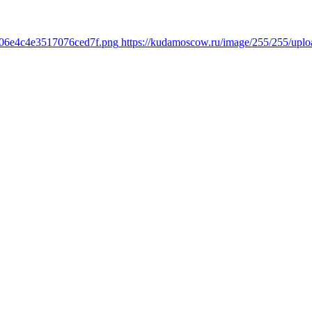
006e4c4e3517076ced7f.png
https://kudamoscow.ru/image/255/255/up