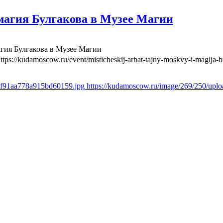
агия Булгакова в Музее Магии
гия Булгакова в Музее Магии
ttps://kudamoscow.ru/event/misticheskij-arbat-tajny-moskvy-i-magija
7f91aa778a915bd60159.jpg
https://kudamoscow.ru/image/269/250/up