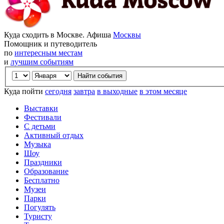
Куда сходить в Москве. Афиша
Москвы
Помощник и путеводитель
по
интересным местам
и
лучшим событиям
Куда пойти
сегодня
завтра
в выходные
в этом месяце
Выставки
Фестивали
С детьми
Активный отдых
Музыка
Шоу
Праздники
Образование
Бесплатно
Музеи
Парки
Погулять
Туристу