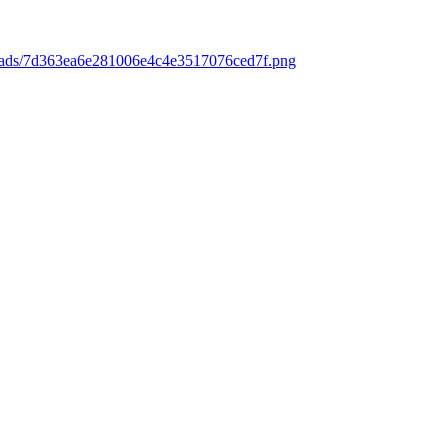
loads/7d363ea6e281006e4c4e3517076ced7f.png