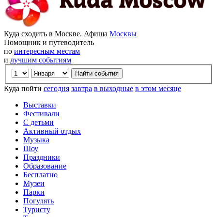
Куда сходить в Москве. Афиша
Москвы
Помощник и путеводитель
по
интересным местам
и
лучшим событиям
Куда пойти
сегодня
завтра
в выходные
в этом месяце
Выставки
Фестивали
С детьми
Активный отдых
Музыка
Шоу
Праздники
Образование
Бесплатно
Музеи
Парки
Погулять
Туристу