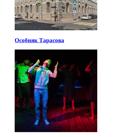
Особняк Тарасова