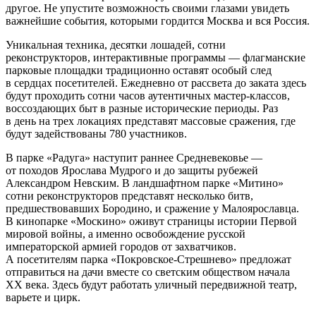
другое. Не упустите возможность своими глазами увидеть
важнейшие события, которыми гордится Москва и вся Россия.
Уникальная техника, десятки лошадей, сотни
реконструкторов, интерактивные программы — флагманские
парковые площадки традиционно оставят особый след
в сердцах посетителей. Ежедневно от рассвета до заката здесь
будут проходить сотни часов аутентичных мастер-классов,
воссоздающих быт в разные исторические периоды. Раз
в день на трех локациях представят массовые сражения, где
будут задействованы 780 участников.
В парке «Радуга» наступит раннее Средневековье —
от походов Ярослава Мудрого и до защиты рубежей
Александром Невским. В ландшафтном парке «Митино»
сотни реконструкторов представят несколько битв,
предшествовавших Бородино, и сражение у Малоярославца.
В кинопарке «Москино» оживут страницы истории Первой
мировой войны, а именно освобождение русской
императорской армией городов от захватчиков.
А посетителям парка «Покровское-Стрешнево» предложат
отправиться на дачи вместе со светским обществом начала
XX века. Здесь будут работать уличный передвижной театр,
варьете и цирк.