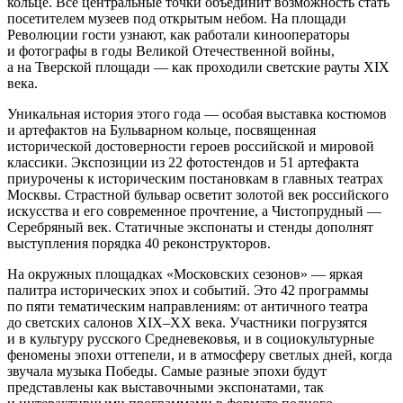
кольце. Все центральные точки объединит возможность стать
посетителем музеев под открытым небом. На площади
Революции гости узнают, как работали кинооператоры
и фотографы в годы Великой Отечественной войны,
а на Тверской площади — как проходили светские рауты XIX
века.
Уникальная история этого года — особая выставка костюмов
и артефактов на Бульварном кольце, посвященная
исторической достоверности героев российской и мировой
классики. Экспозиции из 22 фотостендов и 51 артефакта
приурочены к историческим постановкам в главных театрах
Москвы. Страстной бульвар осветит золотой век российского
искусства и его современное прочтение, а Чистопрудный —
Серебряный век. Статичные экспонаты и стенды дополнят
выступления порядка 40 реконструкторов.
На окружных площадках «Московских сезонов» — яркая
палитра исторических эпох и событий. Это 42 программы
по пяти тематическим направлениям: от античного театра
до светских салонов XIX–XX века. Участники погрузятся
и в культуру русского Средневековья, и в социокультурные
феномены эпохи оттепели, и в атмосферу светлых дней, когда
звучала музыка Победы. Самые разные эпохи будут
представлены как выставочными экспонатами, так