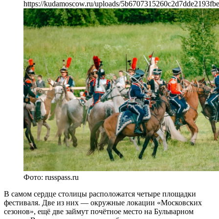
https://kudamoscow.ru/uploads/5b6707315260c2d7dde2193fb
Фото: russpass.ru
В самом сердце столицы расположатся четыре площадки
фестиваля. Две из них — окружные локации «Московских
сезонов», ещё две займут почётное место на Бульварном