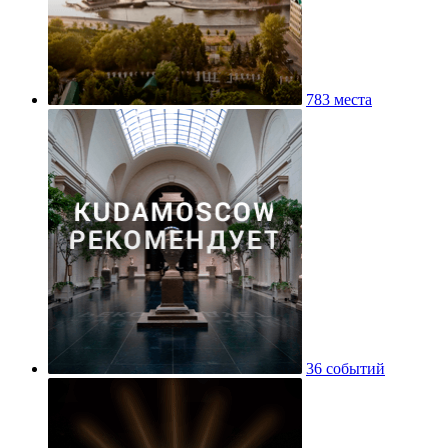
783 места
36 событий