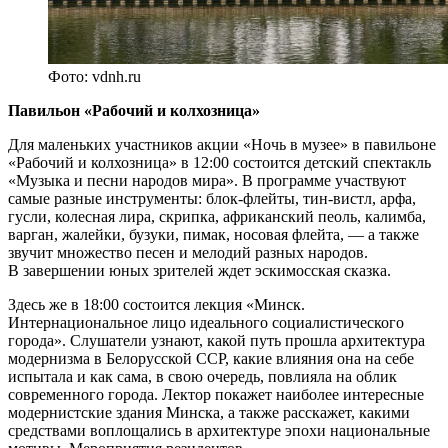
Фото: vdnh.ru
Павильон «Рабочий и колхозница»
Для маленьких участников акции «Ночь в музее» в павильоне
«Рабочий и колхозница» в 12:00 состоится детский спектакль
«Музыка и песни народов мира». В программе участвуют
самые разные инструменты: блок-флейты, тин-вистл, арфа,
гусли, колесная лира, скрипка, африканский пеоль, калимба,
варган, жалейки, бузуки, пимак, носовая флейта, — а также
звучит множество песен и мелодий разных народов.
В завершении юных зрителей ждет эскимосская сказка.
Здесь же в 18:00 состоится лекция «Минск.
Интернациональное лицо идеального социалистического
города». Слушатели узнают, какой путь прошла архитектура
модернизма в Белорусской ССР, какие влияния она на себе
испытала и как сама, в свою очередь, повлияла на облик
современного города. Лектор покажет наиболее интересные
модернистские здания Минска, а также расскажет, какими
средствами воплощались в архитектуре эпохи национальные