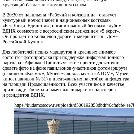
хрустящий баклажан с домашним сыром.
В 20:30 от павильона «Рабочий и колхозница» стартует
культурный ночной забег в национальных костюмах
«Бег. Люди. Единство», организованный беговым клубом
ВДНХ совместно с всероссийским движением «5 верст».
Он пройдет по Кольцевой дороге и завершится в «Доме
Российской Кухни».
Для любителей пеших маршрутов и красивых снимков
состоится фотопрогулка при поддержке информационного
партнера «Афиша». Принять участие просто: достаточно
сделать фото на фоне павильонов-участников фотомаршрута
(павильон «Космос», Музей «Слово», музей «АТОМ», Музей
кино, павильон № 31) и предъявить их на стойке инфоцентра
на площади Промышленности. Всех участников в качестве
призов ждут билеты и памятные подарки от партнеров
и резидентов ВДНХ.
https://kudamoscow.ru/uploads/d500192858dbdf46cfafcfe4ee7