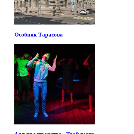
Особняк Тарасова