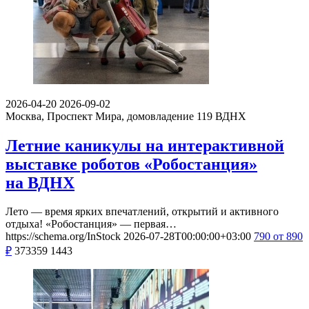
2026-04-20
2026-09-02
Москва, Проспект Мира, домовладение 119
ВДНХ
Летние каникулы на интерактивной
выставке роботов «Робостанция»
на ВДНХ
Лето — время ярких впечатлений, открытий и активного
отдыха! «Робостанция» — первая…
https://schema.org/InStock
2026-07-28T00:00:00+03:00
790
от 890
₽
373359
1443