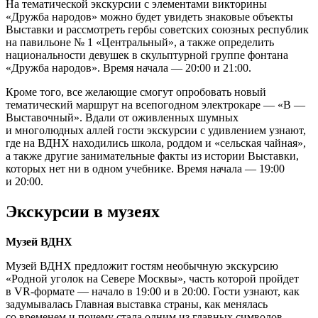
На тематической экскурсии с элементами викторины
«Дружба народов» можно будет увидеть знаковые объекты
Выставки и рассмотреть гербы советских союзных республик
на павильоне № 1 «Центральный», а также определить
национальности девушек в скульптурной группе фонтана
«Дружба народов». Время начала — 20:00 и 21:00.
Кроме того, все желающие смогут опробовать новый
тематический маршрут на всепогодном электрокаре — «В —
Выставочный». Вдали от оживленных шумных
и многолюдных аллей гости экскурсии с удивлением узнают,
где на ВДНХ находились школа, роддом и «сельская чайная»,
а также другие занимательные факты из истории Выставки,
которых нет ни в одном учебнике. Время начала — 19:00
и 20:00.
Экскурсии в музеях
Музей ВДНХ
Музей ВДНХ предложит гостям необычную экскурсию
«Родной уголок на Севере Москвы», часть которой пройдет
в VR-формате — начало в 19:00 и в 20:00. Гости узнают, как
задумывалась Главная выставка страны, как менялась
со временем и почему стала одним из главных символов