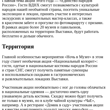
Главная тема акции этого года — «Единство народов
России». Гости ВДНХ смогут познакомиться с культурой
народов нашей необъятной страны, посетить уникальные
экспозиции и лекции, принять участие в интересных
экскурсиях и занимательных мастер-классах, а также
в красочном забеге и прогулке по фотомаршруту с призами.
В рамках акции более 20 музеев и павильонов,
расположенных на территории Выставки, будут работать
бесплатно и дольше обычного.
Территория
Главной особенностью мероприятия «Ночь в Музее» в этом
году станет необычная акция «Национальный колорит»:
гости, одетые в национальные костюмы народов России
и стран СНГ, смогут получить памятные сувениры
и воспользоваться скидками в гастрономических
и развлекательных локациях Выставки.
Участникам акции необязательно с ног до головы облачаться
в национальные одеяния — достаточно иметь одну
узнаваемую деталь костюма. Скидку можно будет получить
не только в музеях, но в клубе чайной культуры «ЧаЕ»,
например. А в ресторане «Домик в саду» участникам акции
в качестве комплимента подадут закуску амюз-буш —