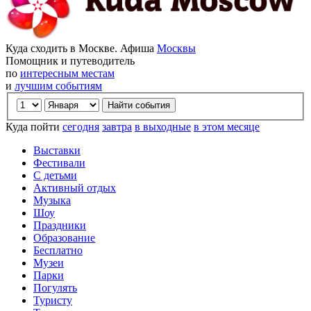
Куда сходить в Москве. Афиша
Москвы
Помощник и путеводитель
по
интересным местам
и
лучшим событиям
Куда пойти
сегодня
завтра
в выходные
в этом месяце
Выставки
Фестивали
С детьми
Активный отдых
Музыка
Шоу
Праздники
Образование
Бесплатно
Музеи
Парки
Погулять
Туристу