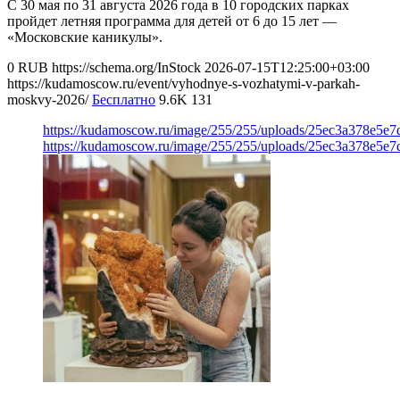
С 30 мая по 31 августа 2026 года в 10 городских парках
пройдет летняя программа для детей от 6 до 15 лет —
«Московские каникулы».
0
RUB
https://schema.org/InStock
2026-07-15T12:25:00+03:00
https://kudamoscow.ru/event/vyhodnye-s-vozhatymi-v-parkah-
moskvy-2026/
Бесплатно
9.6K
131
https://kudamoscow.ru/image/255/255/uploads/25ec3a378e5
https://kudamoscow.ru/image/255/255/uploads/25ec3a378e5