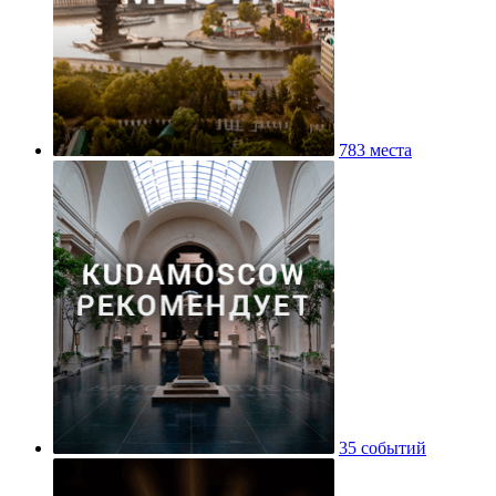
783 места
35 событий