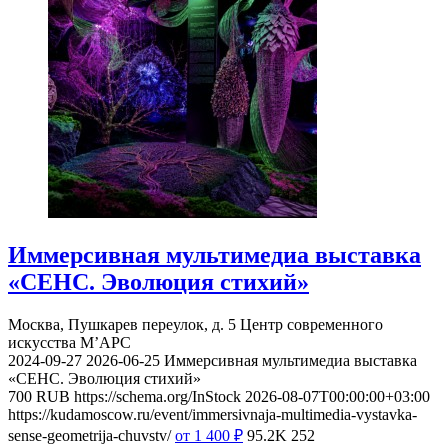
Иммерсивная мультимедиа выставка
«СЕНС. Эволюция стихий»
Москва, Пушкарев переулок, д. 5
Центр современного
искусства М’АРС
2024-09-27
2026-06-25
Иммерсивная мультимедиа выставка
«СЕНС. Эволюция стихий»
700
RUB
https://schema.org/InStock
2026-08-07T00:00:00+03:00
https://kudamoscow.ru/event/immersivnaja-multimedia-vystavka-
sense-geometrija-chuvstv/
от 1 400
₽
95.2K
252