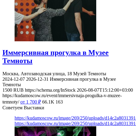
Иммерсивная прогулка в Музее
Темноты
Москва, Автозаводская улица, 18
Музей Темноты
2024-12-07
2026-12-31
Иммерсивная прогулка в Музее
Темноты
1500
RUB
https://schema.org/InStock
2026-08-07T15:12:00+03:00
https://kudamoscow.ru/event/immersivnaja-progulka-v-muzee-
temnoty/
от 1 700
₽
66.1K
163
Советуем Выставки
https://kudamoscow.ru/image/269/250/uploads/d14c2a803139
https://kudamoscow.ru/image/269/250/uploads/d14c2a803139