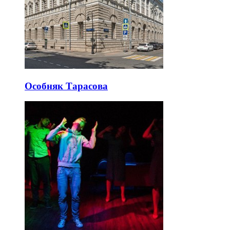
Особняк Тарасова