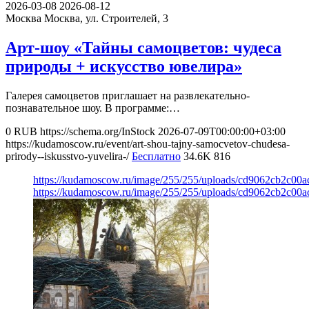
2026-03-08
2026-08-12
Москва
Москва, ул. Строителей, 3
Арт-шоу «Тайны самоцветов: чудеса
природы + искусство ювелира»
Галерея самоцветов приглашает на развлекательно-
познавательное шоу. В программе:…
0
RUB
https://schema.org/InStock
2026-07-09T00:00:00+03:00
https://kudamoscow.ru/event/art-shou-tajny-samocvetov-chudesa-
prirody--iskusstvo-yuvelira-/
Бесплатно
34.6K
816
https://kudamoscow.ru/image/255/255/uploads/cd9062cb2c0
https://kudamoscow.ru/image/255/255/uploads/cd9062cb2c0