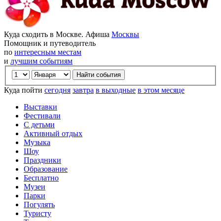
Куда сходить в Москве. Афиша
Москвы
Помощник и путеводитель
по
интересным местам
и
лучшим событиям
Куда пойти
сегодня
завтра
в выходные
в этом месяце
Выставки
Фестивали
С детьми
Активный отдых
Музыка
Шоу
Праздники
Образование
Бесплатно
Музеи
Парки
Погулять
Туристу