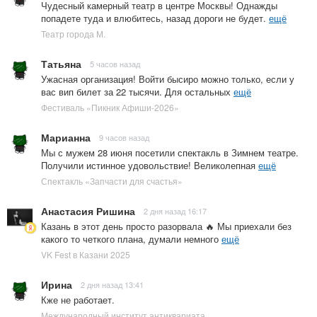
Чудесный камерный театр в центре Москвы! Однажды
попадете туда и влюбитесь, назад дороги не будет.
ещё
Театр города М.
Татьяна
5 часов назад
Ужасная организация! Войти бысиро можно только, если у
вас вип билет за 22 тысячи. Для остальных
ещё
Фестиваль «Пикник Афиши-2026»
Марианна
9 часов назад
Мы с мужем 28 июня посетили спектакль в Зимнем театре.
Получили истинное удовольствие! Великолепная
ещё
Спектакль «Запчасти для счастья»
Анастасия Ришина
2 дня назад 16:17
Казань в этот день просто разорвала 🔥 Мы приехали без
какого то четкого плана, думали немного
ещё
VK Fest в Казани 2025
Ирина
2 дня назад 13:41
Кже не работает.
Международный институт антиквариата