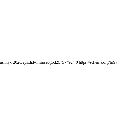
vnodushnyx-2026/?ysclid=msinsebgod267574924
0
https://schema.org/InS