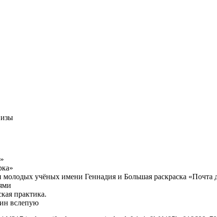
визы
»
рка»
молодых учёных имени Геннадия и Большая раскраска «Почта д
ями
кая практика.
тин вслепую