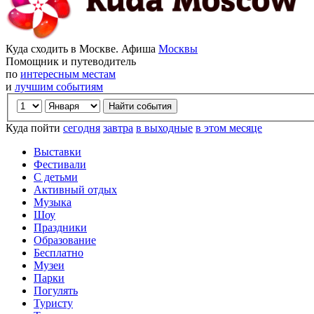
Куда сходить в Москве. Афиша
Москвы
Помощник и путеводитель
по
интересным местам
и
лучшим событиям
Куда пойти
сегодня
завтра
в выходные
в этом месяце
Выставки
Фестивали
С детьми
Активный отдых
Музыка
Шоу
Праздники
Образование
Бесплатно
Музеи
Парки
Погулять
Туристу