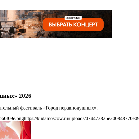
ушных» 2026
рительный фестиваль «Город неравнодушных».
b60f09e.png
https://kudamoscow.ru/uploads/d74473825e200848770e0