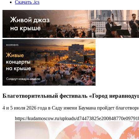
Скачать .ics
Благотворительный фестиваль «Город неравнод
4 и 5 июля 2026 года в Саду имени Баумана пройдет благотво
https://kudamoscow.ru/uploads/d74473825e200848770e09791