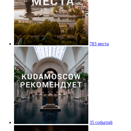
783 места
35 событий