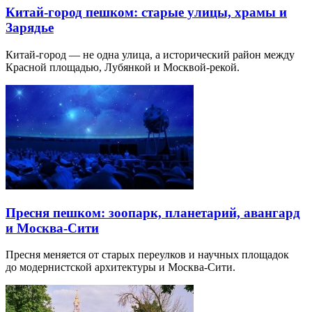
Китай-город пешком: старые улицы, храмы и
Зарядье
Китай-город — не одна улица, а исторический район между
Красной площадью, Лубянкой и Москвой-рекой.
Пресня пешком: зоопарк, планетарий, авангард
и Москва-Сити
Пресня меняется от старых переулков и научных площадок
до модернистской архитектуры и Москва-Сити.