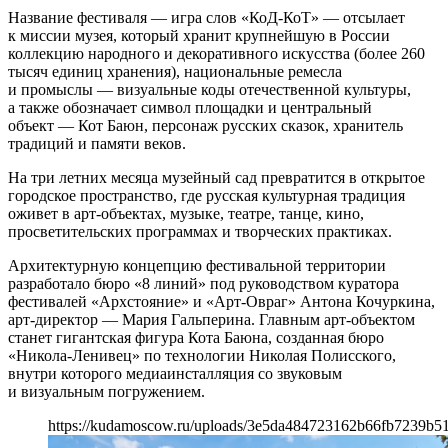
Название фестиваля — игра слов «КоД-КоТ» — отсылает
к миссии музея, который хранит крупнейшую в России
коллекцию народного и декоративного искусства (более 260
тысяч единиц хранения), национальные ремесла
и промыслы — визуальные коды отечественной культуры,
а также обозначает символ площадки и центральный
объект — Кот Баюн, персонаж русских сказок, хранитель
традиций и памяти веков.
На три летних месяца музейный сад превратится в открытое
городское пространство, где русская культурная традиция
оживет в арт-объектах, музыке, театре, танце, кино,
просветительских программах и творческих практиках.
Архитектурную концепцию фестивальной территории
разработало бюро «8 линий» под руководством куратора
фестивалей «Архстояние» и «Арт-Овраг» Антона Кочуркина,
арт-директор — Мария Гальперина. Главным арт-объектом
станет гигантская фигура Кота Баюна, созданная бюро
«Никола-Ленивец» по технологии Николая Полисского,
внутри которого медиаинсталляция со звуковым
и визуальным погружением.
https://kudamoscow.ru/uploads/3e5da484723162b66fb7239b5