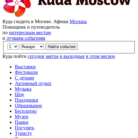
Куда сходить в Москве. Афиша
Москвы
Помощник и путеводитель
по
интересным местам
и
лучшим событиям
Куда пойти
сегодня
завтра
в выходные
в этом месяце
Выставки
Фестивали
С детьми
Активный отдых
Музыка
Шоу
Праздники
Образование
Бесплатно
Музеи
Парки
Погулять
Туристу