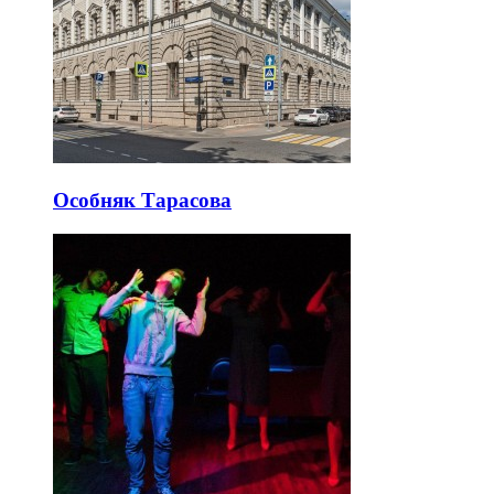
Особняк Тарасова