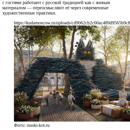
с гостями работают с русской традицией как с живым
материалом — переосмысляют её через современные
художественные практики.
https://kudamoscow.ru/uploads/cd9062cb2c00ac489d9565b9c
Фото: russki-kot.ru