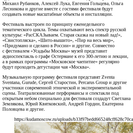
Михаил Рубанков, Алексей Лука, Евгения Гольцева, Ольга
Лесникова и другие вместе с гостями фестиваля будут
создавать новые масштабные объекты и инсталляции.
Фестиваль выстроен по принципу еженедельного
тематического цикла. Темы охватывают весь спектр русской
культуры: «РасСКАЗываем. Старая сказка на новый лад!»,
«Свистопляска», «Шито-вышито», «Пир на весь мир»,
«Придумано и сделано в России» и другие. Совместно
с фестивалем «Усадьбы Москвы» музей представит
аудиоспектакль о графе Остермане к его 300-летию и лекции,
а в рамках программы «Московское чаепитие» регулярно
будут проходить дегустации чая «Москва».
Музыкальную программу фестиваля представят Zventa
Sventana, Gurude, Сергей Старостин, Percarus Group и другие
участники современной этнической и экспериментальной
сцены. Театрализованные перформансы и спектакли под
открытым небом специально для фестиваля создадут Светлана
Землякова, Юрий Квятковский, Андрей Гордин, Екатерина
Половцева и другие.
https://kudamoscow.ru/uploads/b33f97bedd665248cff628c70c