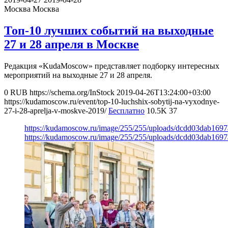
Москва
Москва
Топ-10 лучших событий на выходные
27 и 28 апреля в Москве
Редакция «KudaMoscow» представляет подборку интересных
мероприятий на выходные 27 и 28 апреля.
0
RUB
https://schema.org/InStock
2019-04-26T13:24:00+03:00
https://kudamoscow.ru/event/top-10-luchshix-sobytij-na-vyxodnye-
27-i-28-aprelja-v-moskve-2019/
Бесплатно
10.5K
37
https://kudamoscow.ru/image/255/255/uploads/dcdd03dab169
https://kudamoscow.ru/image/255/255/uploads/dcdd03dab169