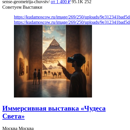
sense-geometrija-chuvstv/
от 1 400
₽
95.1K
252
Советуем Выставки
https://kudamoscow.ru/image/269/250/uploads/9e312341bad5
https://kudamoscow.ru/image/269/250/uploads/9e312341bad5
Иммерсивная выставка «Чудеса
Света»
Москва
Москва