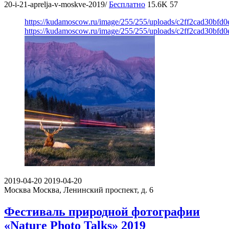
20-i-21-aprelja-v-moskve-2019/
Бесплатно
15.6K
57
https://kudamoscow.ru/image/255/255/uploads/c2ff2cad30bfd
https://kudamoscow.ru/image/255/255/uploads/c2ff2cad30bfd
2019-04-20
2019-04-20
Москва
Москва, Ленинский проспект, д. 6
Фестиваль природной фотографии
«Nature Photo Talks» 2019