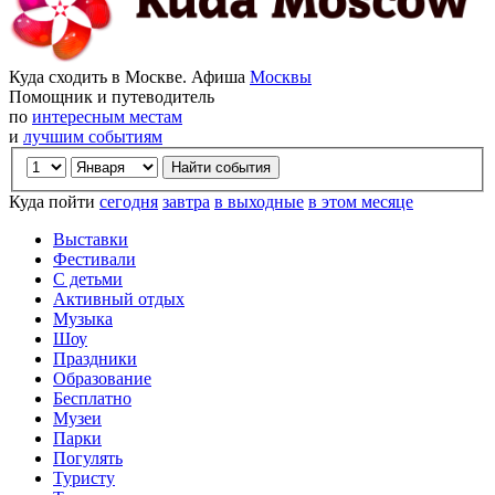
Куда сходить в Москве. Афиша
Москвы
Помощник и путеводитель
по
интересным местам
и
лучшим событиям
Куда пойти
сегодня
завтра
в выходные
в этом месяце
Выставки
Фестивали
С детьми
Активный отдых
Музыка
Шоу
Праздники
Образование
Бесплатно
Музеи
Парки
Погулять
Туристу