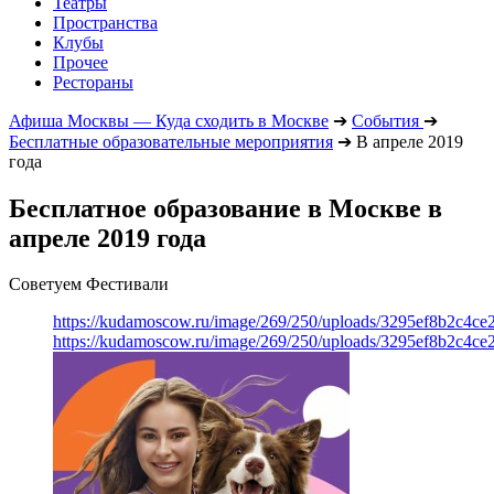
Театры
Пространства
Клубы
Прочее
Рестораны
Афиша Москвы — Куда сходить в Москве
➔
События
➔
Бесплатные образовательные мероприятия
➔
В апреле 2019
года
Бесплатное образование в Москве в
апреле 2019 года
Советуем Фестивали
https://kudamoscow.ru/image/269/250/uploads/3295ef8b2c4ce
https://kudamoscow.ru/image/269/250/uploads/3295ef8b2c4ce