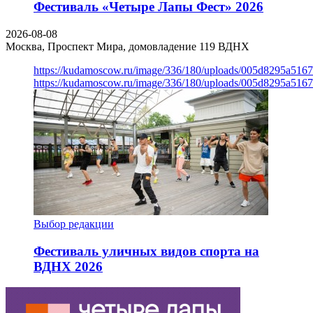
Фестиваль «Четыре Лапы Фест» 2026
2026-08-08
Москва, Проспект Мира, домовладение 119
ВДНХ
https://kudamoscow.ru/image/336/180/uploads/005d8295a516
https://kudamoscow.ru/image/336/180/uploads/005d8295a516
Выбор редакции
Фестиваль уличных видов спорта на
ВДНХ 2026