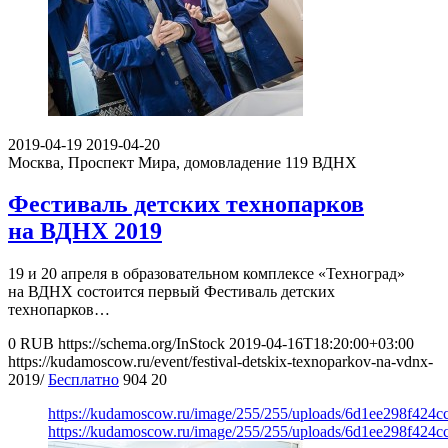
2019-04-19
2019-04-20
Москва, Проспект Мира, домовладение 119
ВДНХ
Фестиваль детских технопарков
на ВДНХ 2019
19 и 20 апреля в образовательном комплексе «Техноград»
на ВДНХ состоится первый Фестиваль детских
технопарков…
0
RUB
https://schema.org/InStock
2019-04-16T18:20:00+03:00
https://kudamoscow.ru/event/festival-detskix-texnoparkov-na-vdnx-
2019/
Бесплатно
904
20
https://kudamoscow.ru/image/255/255/uploads/6d1ee298f424
https://kudamoscow.ru/image/255/255/uploads/6d1ee298f424