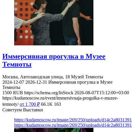
Иммерсивная прогулка в Музее
Темноты
Москва, Автозаводская улица, 18
Музей Темноты
2024-12-07
2026-12-31
Иммерсивная прогулка в Музее
Темноты
1500
RUB
https://schema.org/InStock
2026-08-07T15:12:00+03:00
https://kudamoscow.ru/event/immersivnaja-progulka-v-muzee-
temnoty/
от 1 700
₽
66.1K
163
Советуем Выставки
https://kudamoscow.ru/image/269/250/uploads/d14c2a803139
https://kudamoscow.ru/image/269/250/uploads/d14c2a803139