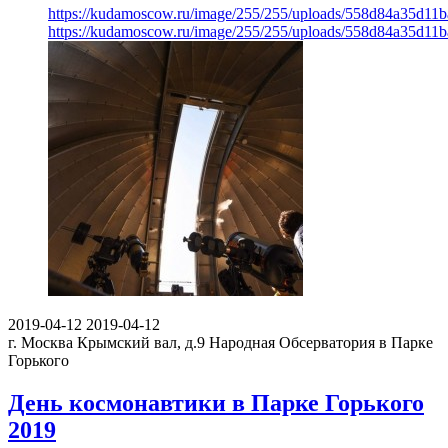
https://kudamoscow.ru/image/255/255/uploads/558d84a35d11
https://kudamoscow.ru/image/255/255/uploads/558d84a35d11
2019-04-12
2019-04-12
г. Москва Крымский вал, д.9
Народная Обсерватория в Парке
Горького
День космонавтики в Парке Горького
2019