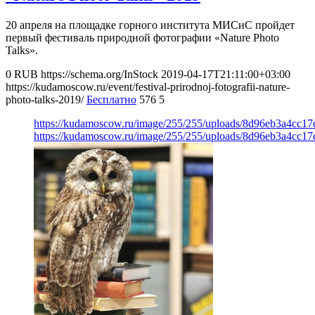
20 апреля на площадке горного института МИСиС пройдет
первый фестиваль природной фотографии «Nature Photo
Talks».
0
RUB
https://schema.org/InStock
2019-04-17T21:11:00+03:00
https://kudamoscow.ru/event/festival-prirodnoj-fotografii-nature-
photo-talks-2019/
Бесплатно
576
5
https://kudamoscow.ru/image/255/255/uploads/8d96eb3a4cc1
https://kudamoscow.ru/image/255/255/uploads/8d96eb3a4cc1