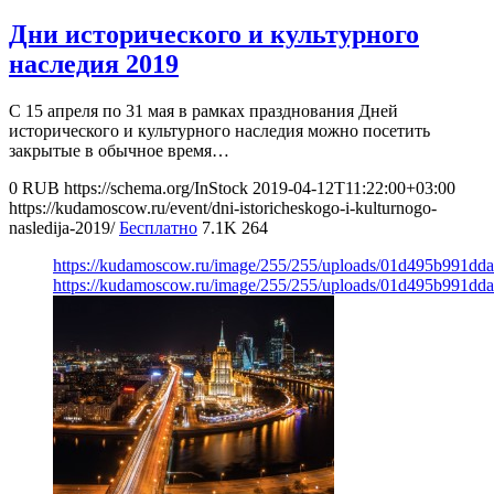
Дни исторического и культурного
наследия 2019
C 15 апреля по 31 мая в рамках празднования Дней
исторического и культурного наследия можно посетить
закрытые в обычное время…
0
RUB
https://schema.org/InStock
2019-04-12T11:22:00+03:00
https://kudamoscow.ru/event/dni-istoricheskogo-i-kulturnogo-
nasledija-2019/
Бесплатно
7.1K
264
https://kudamoscow.ru/image/255/255/uploads/01d495b991d
https://kudamoscow.ru/image/255/255/uploads/01d495b991d