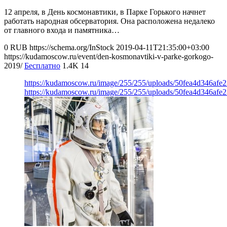
12 апреля, в День космонавтики, в Парке Горького начнет
работать народная обсерватория. Она расположена недалеко
от главного входа и памятника…
0
RUB
https://schema.org/InStock
2019-04-11T21:35:00+03:00
https://kudamoscow.ru/event/den-kosmonavtiki-v-parke-gorkogo-
2019/
Бесплатно
1.4K
14
https://kudamoscow.ru/image/255/255/uploads/50fea4d346afe
https://kudamoscow.ru/image/255/255/uploads/50fea4d346afe