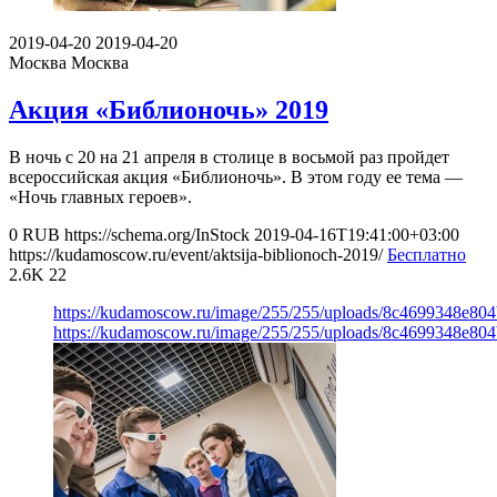
2019-04-20
2019-04-20
Москва
Москва
Акция «Библионочь» 2019
В ночь с 20 на 21 апреля в столице в восьмой раз пройдет
всероссийская акция «Библионочь». В этом году ее тема —
«Ночь главных героев».
0
RUB
https://schema.org/InStock
2019-04-16T19:41:00+03:00
https://kudamoscow.ru/event/aktsija-biblionoch-2019/
Бесплатно
2.6K
22
https://kudamoscow.ru/image/255/255/uploads/8c4699348e80
https://kudamoscow.ru/image/255/255/uploads/8c4699348e80