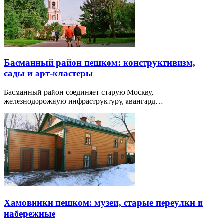
Басманный район пешком: конструктивизм,
сады и арт-кластеры
Басманный район соединяет старую Москву,
железнодорожную инфраструктуру, авангард…
Хамовники пешком: музеи, старые переулки и
набережные