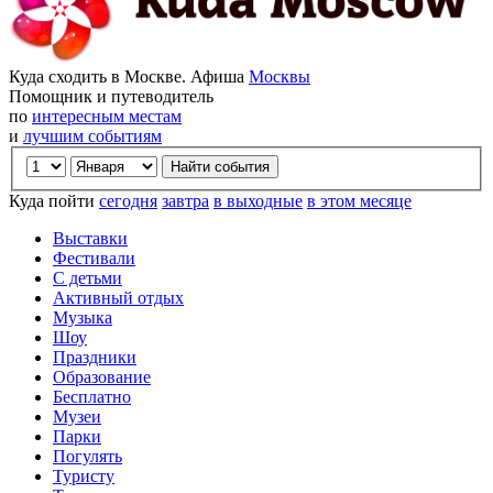
Куда сходить в Москве. Афиша
Москвы
Помощник и путеводитель
по
интересным местам
и
лучшим событиям
Куда пойти
сегодня
завтра
в выходные
в этом месяце
Выставки
Фестивали
С детьми
Активный отдых
Музыка
Шоу
Праздники
Образование
Бесплатно
Музеи
Парки
Погулять
Туристу