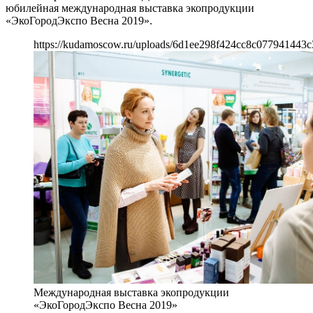
юбилейная международная выставка экопродукции
«ЭкоГородЭкспо Весна 2019».
https://kudamoscow.ru/uploads/6d1ee298f424cc8c077941443c
Международная выставка экопродукции
«ЭкоГородЭкспо Весна 2019»