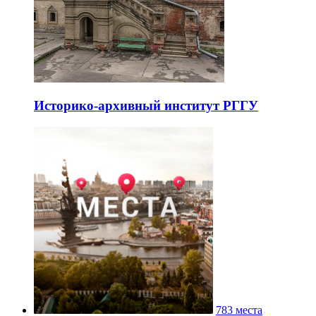
Историко-архивный институт РГГУ
783 места