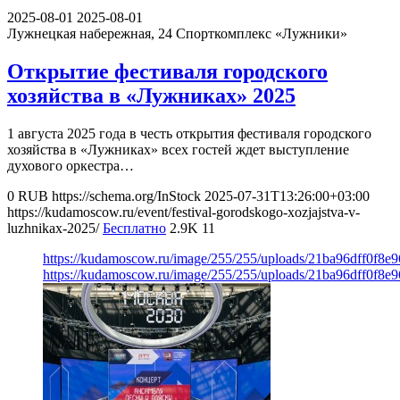
2025-08-01
2025-08-01
Лужнецкая набережная, 24
Спорткомплекс «Лужники»
Открытие фестиваля городского
хозяйства в «Лужниках» 2025
1 августа 2025 года в честь открытия фестиваля городского
хозяйства в «Лужниках» всех гостей ждет выступление
духового оркестра…
0
RUB
https://schema.org/InStock
2025-07-31T13:26:00+03:00
https://kudamoscow.ru/event/festival-gorodskogo-xozjajstva-v-
luzhnikax-2025/
Бесплатно
2.9K
11
https://kudamoscow.ru/image/255/255/uploads/21ba96dff0f8
https://kudamoscow.ru/image/255/255/uploads/21ba96dff0f8