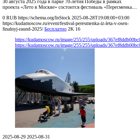
30 августа 2025 года в парке 70-летия Победы в рамках
проекта «Лето в Москве» состоится фестиваль «Пересменка…
0
RUB
https://schema.org/InStock
2025-08-28T19:08:00+03:00
https://kudamoscow.ru/event/festival-peresmenka-iz-leta-v-osen-
finalnyj-raund-2025/
Бесплатно
2K
16
https://kudamoscow.ru/image/255/255/uploads/367ef8ddb00b
https://kudamoscow.ru/image/255/255/uploads/367ef8ddb00b
2025-08-29
2025-08-31