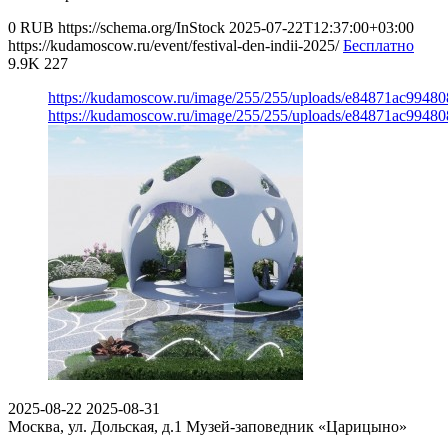
0
RUB
https://schema.org/InStock
2025-07-22T12:37:00+03:00
https://kudamoscow.ru/event/festival-den-indii-2025/
Бесплатно
9.9K
227
https://kudamoscow.ru/image/255/255/uploads/e84871ac9948
https://kudamoscow.ru/image/255/255/uploads/e84871ac9948
2025-08-22
2025-08-31
Москва, ул. Дольская, д.1
Музей-заповедник «Царицыно»