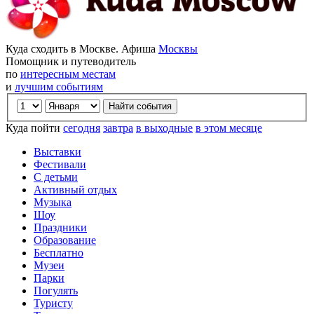
Куда сходить в Москве. Афиша
Москвы
Помощник и путеводитель
по
интересным местам
и
лучшим событиям
Куда пойти
сегодня
завтра
в выходные
в этом месяце
Выставки
Фестивали
С детьми
Активный отдых
Музыка
Шоу
Праздники
Образование
Бесплатно
Музеи
Парки
Погулять
Туристу