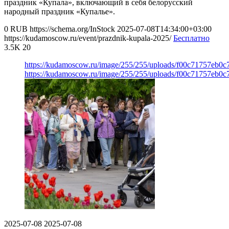
праздник «Купала», включающий в себя белорусский
народный праздник «Купалье».
0
RUB
https://schema.org/InStock
2025-07-08T14:34:00+03:00
https://kudamoscow.ru/event/prazdnik-kupala-2025/
Бесплатно
3.5K
20
https://kudamoscow.ru/image/255/255/uploads/f00c71757eb0
https://kudamoscow.ru/image/255/255/uploads/f00c71757eb0
2025-07-08
2025-07-08