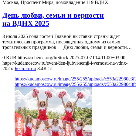
Москва, Проспект Мира, домовладение 119
ВДНХ
День любви, семьи и верности
на ВДНХ 2025
8 июля 2025 года гостей Главной выставки страны ждет
тематическая программа, посвященная одному из самых
трогательных праздников — Дню любви, семьи и верности…
0
RUB
https://schema.org/InStock
2025-07-07T14:11:00+03:00
https://kudamoscow.ru/event/den-ljubvi-semji-i-vernosti-na-vdnx-
2025/
Бесплатно
8.4K
51
https://kudamoscow.ru/image/255/255/uploads/c553a22980c3
https://kudamoscow.ru/image/255/255/uploads/c553a22980c3