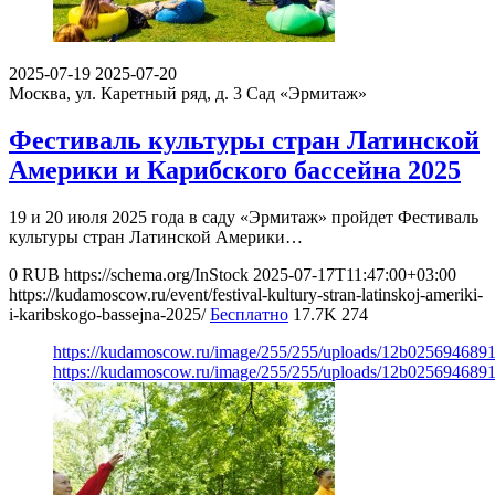
2025-07-19
2025-07-20
Москва, ул. Каретный ряд, д. 3
Сад «Эрмитаж»
Фестиваль культуры стран Латинской
Америки и Карибского бассейна 2025
19 и 20 июля 2025 года в саду «Эрмитаж» пройдет Фестиваль
культуры стран Латинской Америки…
0
RUB
https://schema.org/InStock
2025-07-17T11:47:00+03:00
https://kudamoscow.ru/event/festival-kultury-stran-latinskoj-ameriki-
i-karibskogo-bassejna-2025/
Бесплатно
17.7K
274
https://kudamoscow.ru/image/255/255/uploads/12b02569468
https://kudamoscow.ru/image/255/255/uploads/12b02569468