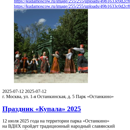
https://kudamoscow.ru/image/255/255/uploads/49b1633c0d2c
https://kudamoscow.ru/image/255/255/uploads/49b1633c0d2c
2025-07-12
2025-07-12
г. Москва, ул. 1-я Останкинская, д. 5
Парк «Останкино»
Праздник «Купала» 2025
12 июля 2025 года на территории парка «Останкино»
на ВДНХ пройдет традиционный народный славянский