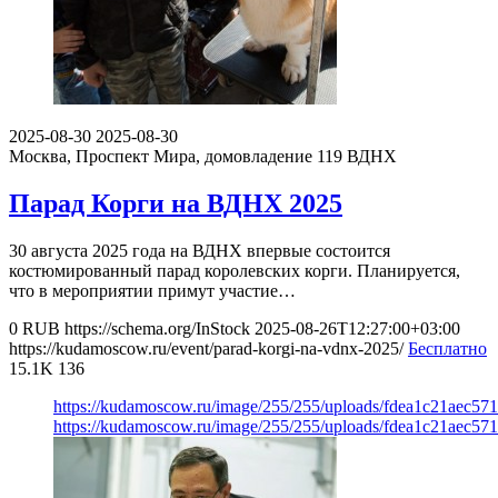
2025-08-30
2025-08-30
Москва, Проспект Мира, домовладение 119
ВДНХ
Парад Корги на ВДНХ 2025
30 августа 2025 года на ВДНХ впервые состоится
костюмированный парад королевских корги. Планируется,
что в мероприятии примут участие…
0
RUB
https://schema.org/InStock
2025-08-26T12:27:00+03:00
https://kudamoscow.ru/event/parad-korgi-na-vdnx-2025/
Бесплатно
15.1K
136
https://kudamoscow.ru/image/255/255/uploads/fdea1c21aec5
https://kudamoscow.ru/image/255/255/uploads/fdea1c21aec5