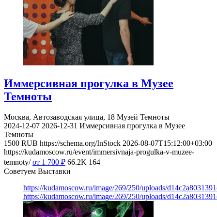
Иммерсивная прогулка в Музее
Темноты
Москва, Автозаводская улица, 18
Музей Темноты
2024-12-07
2026-12-31
Иммерсивная прогулка в Музее
Темноты
1500
RUB
https://schema.org/InStock
2026-08-07T15:12:00+03:00
https://kudamoscow.ru/event/immersivnaja-progulka-v-muzee-
temnoty/
от 1 700
₽
66.2K
164
Советуем Выставки
https://kudamoscow.ru/image/269/250/uploads/d14c2a803139
https://kudamoscow.ru/image/269/250/uploads/d14c2a803139