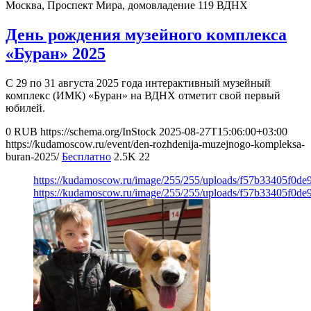
Москва, Проспект Мира, домовладение 119
ВДНХ
День рождения музейного комплекса
«Буран» 2025
С 29 по 31 августа 2025 года интерактивный музейный
комплекс (ИМК) «Буран» на ВДНХ отметит свой первый
юбилей.
0
RUB
https://schema.org/InStock
2025-08-27T15:06:00+03:00
https://kudamoscow.ru/event/den-rozhdenija-muzejnogo-kompleksa-
buran-2025/
Бесплатно
2.5K
22
https://kudamoscow.ru/image/255/255/uploads/f57b33405f0de
https://kudamoscow.ru/image/255/255/uploads/f57b33405f0de