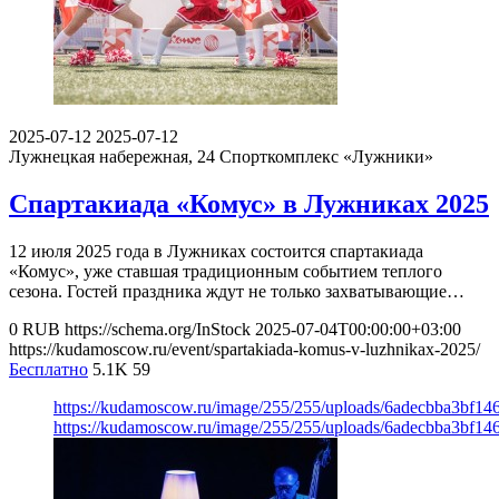
2025-07-12
2025-07-12
Лужнецкая набережная, 24
Спорткомплекс «Лужники»
Спартакиада «Комус» в Лужниках 2025
12 июля 2025 года в Лужниках состоится спартакиада
«Комус», уже ставшая традиционным событием теплого
сезона. Гостей праздника ждут не только захватывающие…
0
RUB
https://schema.org/InStock
2025-07-04T00:00:00+03:00
https://kudamoscow.ru/event/spartakiada-komus-v-luzhnikax-2025/
Бесплатно
5.1K
59
https://kudamoscow.ru/image/255/255/uploads/6adecbba3bf1
https://kudamoscow.ru/image/255/255/uploads/6adecbba3bf1