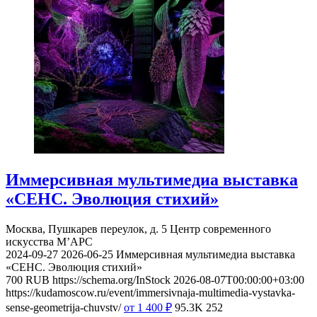
Иммерсивная мультимедиа выставка
«СЕНС. Эволюция стихий»
Москва, Пушкарев переулок, д. 5
Центр современного
искусства М’АРС
2024-09-27
2026-06-25
Иммерсивная мультимедиа выставка
«СЕНС. Эволюция стихий»
700
RUB
https://schema.org/InStock
2026-08-07T00:00:00+03:00
https://kudamoscow.ru/event/immersivnaja-multimedia-vystavka-
sense-geometrija-chuvstv/
от 1 400
₽
95.3K
252