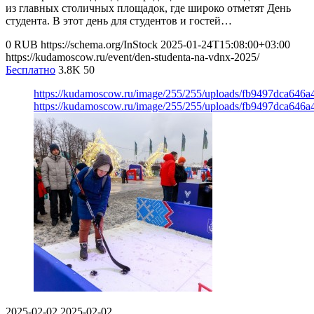
из главных столичных площадок, где широко отметят День
студента. В этот день для студентов и гостей…
0
RUB
https://schema.org/InStock
2025-01-24T15:08:00+03:00
https://kudamoscow.ru/event/den-studenta-na-vdnx-2025/
Бесплатно
3.8K
50
https://kudamoscow.ru/image/255/255/uploads/fb9497dca646
https://kudamoscow.ru/image/255/255/uploads/fb9497dca646
2025-02-02
2025-02-02