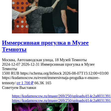
Иммерсивная прогулка в Музее
Темноты
Москва, Автозаводская улица, 18
Музей Темноты
2024-12-07
2026-12-31
Иммерсивная прогулка в Музее
Темноты
1500
RUB
https://schema.org/InStock
2026-08-07T15:12:00+03:00
https://kudamoscow.ru/event/immersivnaja-progulka-v-muzee-
temnoty/
от 1 700
₽
66.3K
165
Советуем Выставки
https://kudamoscow.ru/image/269/250/uploads/d14c2a803139
https://kudamoscow.ru/image/269/250/uploads/d14c2a803139