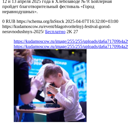
12 и 13 апреля 2025 года в Хлебозаводе № 9: Бойлерная
пройдет благотворительный фестиваль «Город
неравнодушных».
0
RUB
https://schema.org/InStock
2025-04-07T16:32:00+03:00
https://kudamoscow.ru/event/blagotvoritelnyj-festival-gorod-
neravnodushnyx-2025/
Бесплатно
2K
27
https://kudamoscow.ru/image/255/255/uploads/da6a71709b4a
https://kudamoscow.ru/image/255/255/uploads/da6a71709b4a