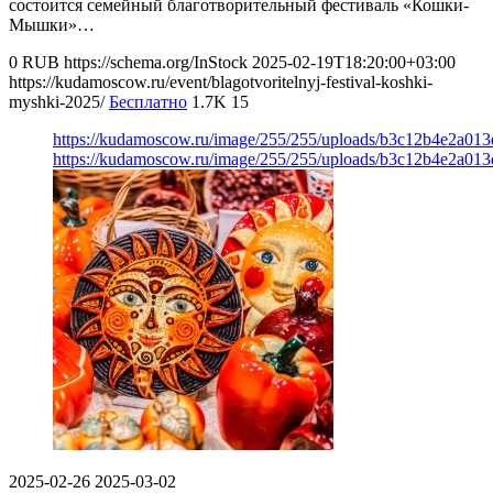
состоится семейный благотворительный фестиваль «Кошки-
Мышки»…
0
RUB
https://schema.org/InStock
2025-02-19T18:20:00+03:00
https://kudamoscow.ru/event/blagotvoritelnyj-festival-koshki-
myshki-2025/
Бесплатно
1.7K
15
https://kudamoscow.ru/image/255/255/uploads/b3c12b4e2a01
https://kudamoscow.ru/image/255/255/uploads/b3c12b4e2a01
2025-02-26
2025-03-02