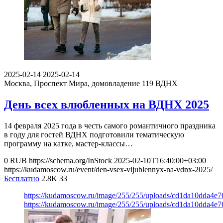
2025-02-14
2025-02-14
Москва, Проспект Мира, домовладение 119
ВДНХ
День всех влюбленных на ВДНХ 2025
14 февраля 2025 года в честь самого романтичного праздника
в году для гостей ВДНХ подготовили тематическую
программу на катке, мастер-классы…
0
RUB
https://schema.org/InStock
2025-02-10T16:40:00+03:00
https://kudamoscow.ru/event/den-vsex-vljublennyx-na-vdnx-2025/
Бесплатно
2.8K
33
https://kudamoscow.ru/image/255/255/uploads/cd1da10dda4e7
https://kudamoscow.ru/image/255/255/uploads/cd1da10dda4e7