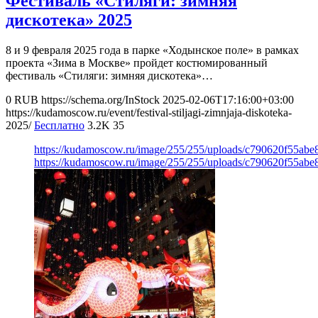
Фестиваль «Стиляги: зимняя
дискотека» 2025
8 и 9 февраля 2025 года в парке «Ходынское поле» в рамках
проекта «Зима в Москве» пройдет костюмированный
фестиваль «Стиляги: зимняя дискотека»…
0
RUB
https://schema.org/InStock
2025-02-06T17:16:00+03:00
https://kudamoscow.ru/event/festival-stiljagi-zimnjaja-diskoteka-
2025/
Бесплатно
3.2K
35
https://kudamoscow.ru/image/255/255/uploads/c790620f55ab
https://kudamoscow.ru/image/255/255/uploads/c790620f55ab