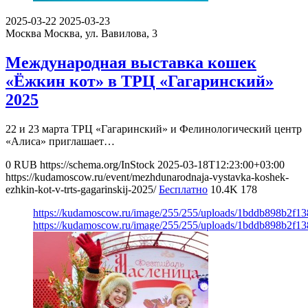
2025-03-22
2025-03-23
Москва
Москва, ул. Вавилова, 3
Международная выставка кошек
«Ёжкин кот» в ТРЦ «Гагаринский»
2025
22 и 23 марта ТРЦ «Гагаринский» и Фелинологический центр
«Алиса» приглашает…
0
RUB
https://schema.org/InStock
2025-03-18T12:23:00+03:00
https://kudamoscow.ru/event/mezhdunarodnaja-vystavka-koshek-
ezhkin-kot-v-trts-gagarinskij-2025/
Бесплатно
10.4K
178
https://kudamoscow.ru/image/255/255/uploads/1bddb898b2f1
https://kudamoscow.ru/image/255/255/uploads/1bddb898b2f1