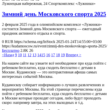
Лужнецкая набережная, 24
Спорткомплекс «Лужники»
Зимний день Московского спорта 2025
2 февраля 2025 года в олимпийском комплексе «Лужники»
состоится Зимний день Московского спорта — ежегодный
праздник активного отдыха и спорта.
0
RUB
https://schema.org/InStock
2025-01-24T14:55:00+03:00
https://kudamoscow.ru/event/zimnij-den-moskovskogo-sporta-2025/
Бесплатно
2.8K
26
<Назад
9
10
11
12
13
14
15
16
17
18
19
Вперед >
На нашем сайте вы узнаете всё необходимое про куда пойти с
ребенком бесплатно, куда сходить бесплатно с детьми в
Москве. Кудамоскоу — это интерактивная афиша самых
интересных событий Москвы.
Кудамоскоу собирает информацию о лучших развлечениях и
мероприятих Москвы. На этой странице перечислены куда
пойти с ребенком бесплатно, куда сходить бесплатно с детьми
в Москве которые проходят сегодня, либо будут проходить
скоро: например завтра, на этих выходных и т.д.