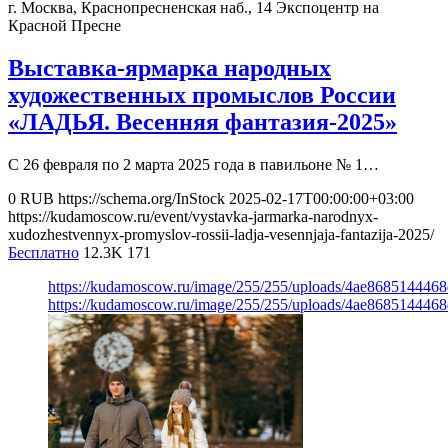
г. Москва, Краснопресненская наб., 14
Экспоцентр на
Красной Пресне
Выставка-ярмарка народных
художественных промыслов России
«ЛАДЬЯ. Весенняя фантазия-2025»
С 26 февраля по 2 марта 2025 года в павильонe № 1…
0
RUB
https://schema.org/InStock
2025-02-17T00:00:00+03:00
https://kudamoscow.ru/event/vystavka-jarmarka-narodnyx-
xudozhestvennyx-promyslov-rossii-ladja-vesennjaja-fantazija-2025/
Бесплатно
12.3K
171
https://kudamoscow.ru/image/255/255/uploads/4ae868514446
https://kudamoscow.ru/image/255/255/uploads/4ae868514446