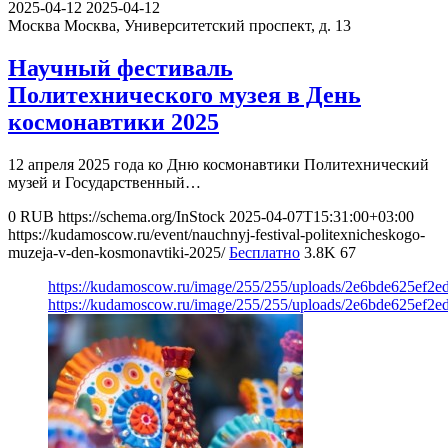
2025-04-12
2025-04-12
Москва
Москва, Университетский проспект, д. 13
Научный фестиваль
Политехнического музея в День
космонавтики 2025
12 апреля 2025 года ко Дню космонавтики Политехнический
музей и Государственный…
0
RUB
https://schema.org/InStock
2025-04-07T15:31:00+03:00
https://kudamoscow.ru/event/nauchnyj-festival-politexnicheskogo-
muzeja-v-den-kosmonavtiki-2025/
Бесплатно
3.8K
67
https://kudamoscow.ru/image/255/255/uploads/2e6bde625ef2
https://kudamoscow.ru/image/255/255/uploads/2e6bde625ef2