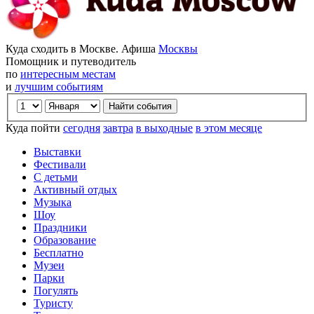
Куда сходить в Москве. Афиша
Москвы
Помощник и путеводитель
по
интересным местам
и
лучшим событиям
Куда пойти
сегодня
завтра
в выходные
в этом месяце
Выставки
Фестивали
С детьми
Активный отдых
Музыка
Шоу
Праздники
Образование
Бесплатно
Музеи
Парки
Погулять
Туристу