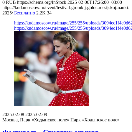
0
RUB
https://schema.org/InStock
2025-02-06T17:26:00+03:00
https://kudamoscow.ru/event/festival-gromkij-golos-rossijskoj-nauki-
2025/
Бесплатно
2.2K
34
https://kudamoscow.ru/image/255/255/uploads/3094ec1f4e0d6
https://kudamoscow.ru/image/255/255/uploads/3094ec1f4e0d6
2025-02-08
2025-02-09
Москва, Парк «Ходынское поле»
Парк «Ходынское поле»