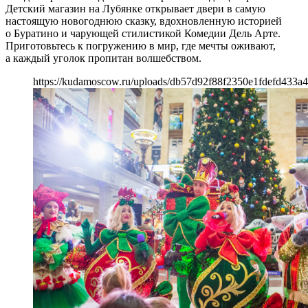
Детский магазин на Лубянке открывает двери в самую
настоящую новогоднюю сказку, вдохновленную историей
о Буратино и чарующей стилистикой Комедии Дель Арте.
Приготовьтесь к погружению в мир, где мечты оживают,
а каждый уголок пропитан волшебством.
https://kudamoscow.ru/uploads/db57d92f88f2350e1fdefd433a