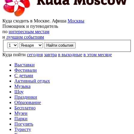
Куда сходить в Москве. Афиша
Москвы
Помощник и путеводитель
по
интересным местам
и
лучшим событиям
Куда пойти
сегодня
завтра
в выходные
в этом месяце
Выставки
Фестивали
С детьми
Активный отдых
Музыка
Шоу
Праздники
Образование
Бесплатно
Музеи
Парки
Погулять
Туристу