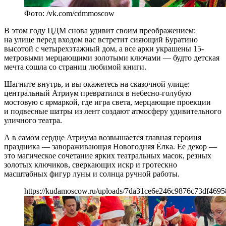
Фото: /vk.com/cdmmoscow
В этом году ЦДМ снова удивит своим преображением:
на улице перед входом вас встретит сияющий Буратино
высотой с четырехэтажный дом, а все арки украшены 15-
метровыми мерцающими золотыми ключами — будто детская
мечта сошла со страниц любимой книги.
Шагните внутрь, и вы окажетесь на сказочной улице:
центральный Атриум превратился в небесно-голубую
мостовую с ярмаркой, где игра света, мерцающие проекции
и подвесные шатры из лент создают атмосферу удивительного
уличного театра.
А в самом сердце Атриума возвышается главная героиня
праздника — завораживающая Новогодняя Ёлка. Ее декор —
это магическое сочетание ярких театральных масок, резных
золотых ключиков, сверкающих искр и гротескно
масштабных фигур луны и солнца ручной работы.
https://kudamoscow.ru/uploads/7da31ce6e246c9876c73df469