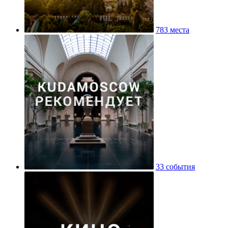
783 места
33 события