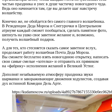
частью праздника и унес в душе частичку новогоднего чуда.
Ведь оно начинается там, где вы делаете шаг навстречу
волшебству.
Конечно же, не обойдется без самого главного волшебника.
В Резиденции Деда Мороза и Снегурочки в Центральном
атриуме каждый сможет пообщаться, сделать памятное фото,
шепнуть на ушко свое заветное желание и, возможно,
получить волшебный подарок.
А для тех, кто стесняется сказать самое заветное вслух,
продолжает работу волшебная Почта Деда Мороза.
Вы сможете бесплатно взять новогоднюю открытку, написать
свои самые смелые «хотелки» и отправить их прямиком
на «фабрику» исполнения желаний в Великий Устюг.
Дополнят незабываемую атмосферу праздника звуки
шарманки и завораживающие движения ходулистов, создавая
дух истинной Комедии Дель Арте.
https://kudamoscow.ru/uploads/4a8927b7867155330e0ec062bf