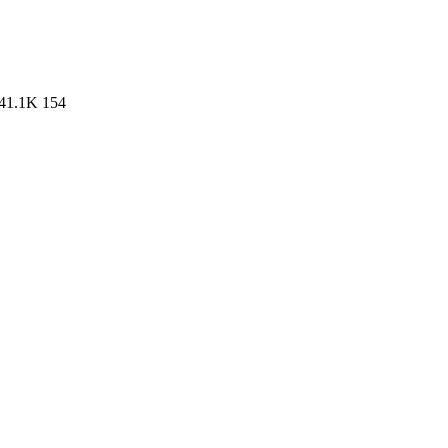
41.1K
154