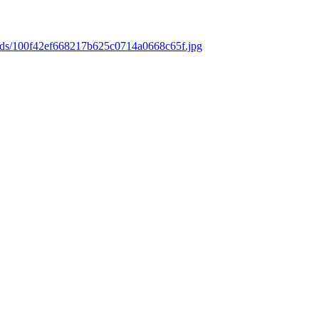
oads/100f42ef668217b625c0714a0668c65f.jpg