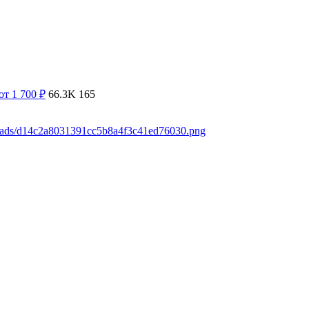
от 1 700
₽
66.3K
165
loads/d14c2a8031391cc5b8a4f3c41ed76030.png