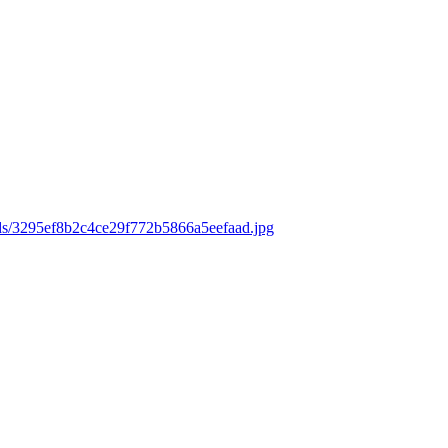
ads/3295ef8b2c4ce29f772b5866a5eefaad.jpg