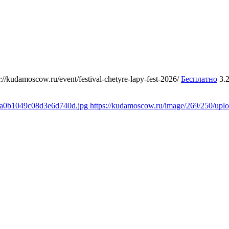
s://kudamoscow.ru/event/festival-chetyre-lapy-fest-2026/
Бесплатно
3.
a8a0b1049c08d3e6d740d.jpg
https://kudamoscow.ru/image/269/250/up