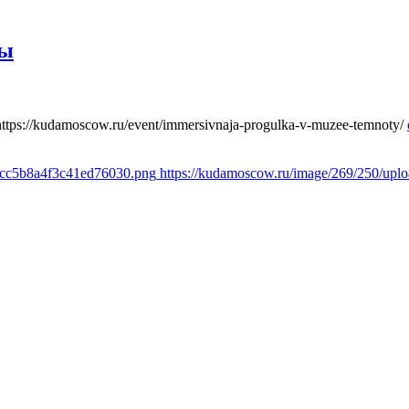
ты
https://kudamoscow.ru/event/immersivnaja-progulka-v-muzee-temnoty/
1cc5b8a4f3c41ed76030.png
https://kudamoscow.ru/image/269/250/up