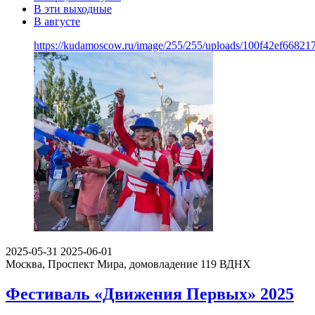
В эти выходные
В августе
https://kudamoscow.ru/image/255/255/uploads/100f42ef6682
2025-05-31
2025-06-01
Москва, Проспект Мира, домовладение 119
ВДНХ
Фестиваль «Движения Первых» 2025