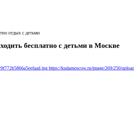
тно отдых с детьми
сходить бесплатно с детьми в Москве
29f772b5866a5eefaad.jpg
https://kudamoscow.ru/image/269/250/uplo