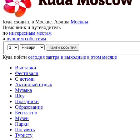
Куда сходить в Москве. Афиша
Москвы
Помощник и путеводитель
по
интересным местам
и
лучшим событиям
Куда пойти
сегодня
завтра
в выходные
в этом месяце
Выставки
Фестивали
С детьми
Активный отдых
Музыка
Шоу
Праздники
Образование
Бесплатно
Музеи
Парки
Погулять
Туристу