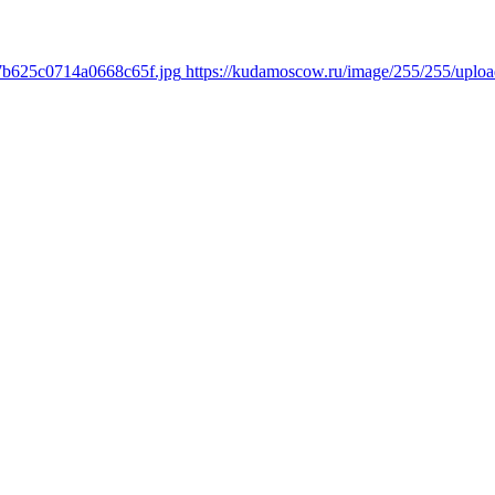
17b625c0714a0668c65f.jpg
https://kudamoscow.ru/image/255/255/upl