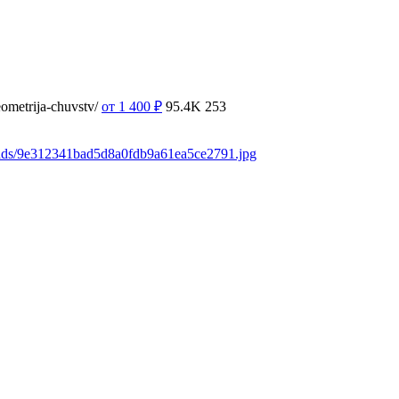
ometrija-chuvstv/
от 1 400
₽
95.4K
253
oads/9e312341bad5d8a0fdb9a61ea5ce2791.jpg