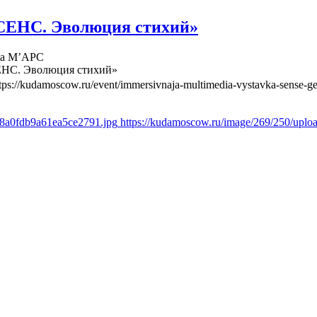
СЕНС. Эволюция стихий»
ва М’АРС
ЕНС. Эволюция стихий»
tps://kudamoscow.ru/event/immersivnaja-multimedia-vystavka-sense-ge
d8a0fdb9a61ea5ce2791.jpg
https://kudamoscow.ru/image/269/250/upl