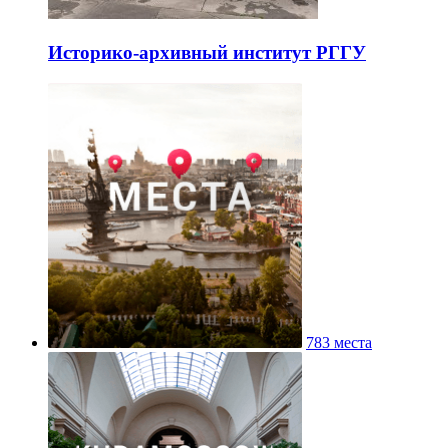
Историко-архивный институт РГГУ
783 места