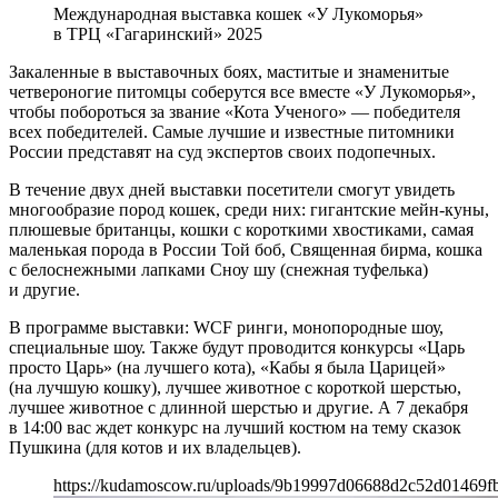
Международная выставка кошек «У Лукоморья»
в ТРЦ «Гагаринский» 2025
Закаленные в выставочных боях, маститые и знаменитые
четвероногие питомцы соберутся все вместе «У Лукоморья»,
чтобы побороться за звание «Кота Ученого» — победителя
всех победителей. Самые лучшие и известные питомники
России представят на суд экспертов своих подопечных.
В течение двух дней выставки посетители смогут увидеть
многообразие пород кошек, среди них: гигантские мейн-куны,
плюшевые британцы, кошки с короткими хвостиками, самая
маленькая порода в России Той боб, Священная бирма, кошка
с белоснежными лапками Сноу шу (снежная туфелька)
и другие.
В программе выставки: WCF ринги, монопородные шоу,
специальные шоу. Также будут проводится конкурсы «Царь
просто Царь» (на лучшего кота), «Кабы я была Царицей»
(на лучшую кошку), лучшее животное с короткой шерстью,
лучшее животное с длинной шерстью и другие. А 7 декабря
в 14:00 вас ждет конкурс на лучший костюм на тему сказок
Пушкина (для котов и их владельцев).
https://kudamoscow.ru/uploads/9b19997d06688d2c52d01469f