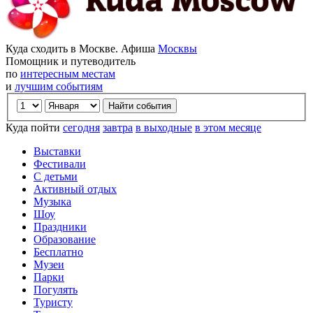
Куда сходить в Москве. Афиша
Москвы
Помощник и путеводитель
по
интересным местам
и
лучшим событиям
Куда пойти
сегодня
завтра
в выходные
в этом месяце
Выставки
Фестивали
С детьми
Активный отдых
Музыка
Шоу
Праздники
Образование
Бесплатно
Музеи
Парки
Погулять
Туристу