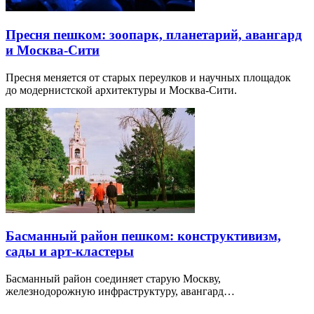
Пресня пешком: зоопарк, планетарий, авангард
и Москва-Сити
Пресня меняется от старых переулков и научных площадок
до модернистской архитектуры и Москва-Сити.
Басманный район пешком: конструктивизм,
сады и арт-кластеры
Басманный район соединяет старую Москву,
железнодорожную инфраструктуру, авангард…