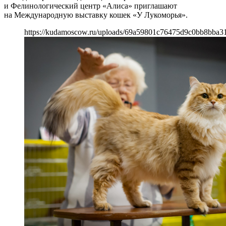
и Фелинологический центр «Алиса» приглашают
на Международную выставку кошек «У Лукоморья».
https://kudamoscow.ru/uploads/69a59801c76475d9c0bb8bba31