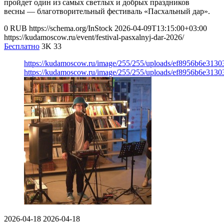
пройдет один из самых светлых и добрых праздников
весны — благотворительный фестиваль «Пасхальный дар».
0
RUB
https://schema.org/InStock
2026-04-09T13:15:00+03:00
https://kudamoscow.ru/event/festival-pasxalnyj-dar-2026/
Бесплатно
3K
33
https://kudamoscow.ru/image/255/255/uploads/ef8956b6e313
https://kudamoscow.ru/image/255/255/uploads/ef8956b6e313
2026-04-18
2026-04-18