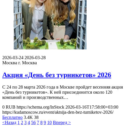
2026-03-24
2026-03-28
Москва
г. Москва
Акция «День без турникетов» 2026
С 24 по 28 марта 2026 года в Москве пройдет весенняя акция
«День без турникетов». К ней присоединится около 120
компаний и производственных…
0
RUB
https://schema.org/InStock
2026-03-16T17:58:00+03:00
https://kudamoscow.ru/event/aktsija-den-bez-turniketov-2026/
Бесплатно
3.4K
38
<Назад
1
2
3
4
5
6
7
8
9
10
Вперед >