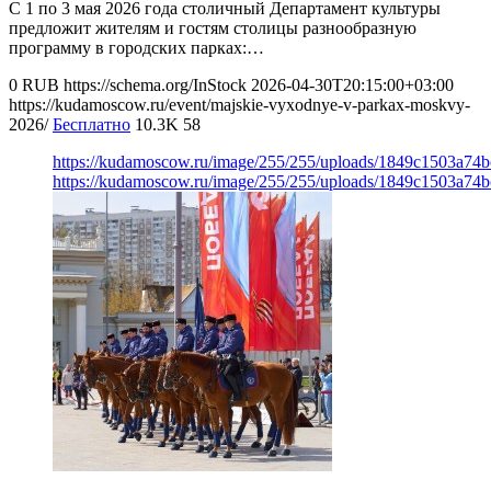
С 1 по 3 мая 2026 года столичный Департамент культуры
предложит жителям и гостям столицы разнообразную
программу в городских парках:…
0
RUB
https://schema.org/InStock
2026-04-30T20:15:00+03:00
https://kudamoscow.ru/event/majskie-vyxodnye-v-parkax-moskvy-
2026/
Бесплатно
10.3K
58
https://kudamoscow.ru/image/255/255/uploads/1849c1503a74
https://kudamoscow.ru/image/255/255/uploads/1849c1503a74