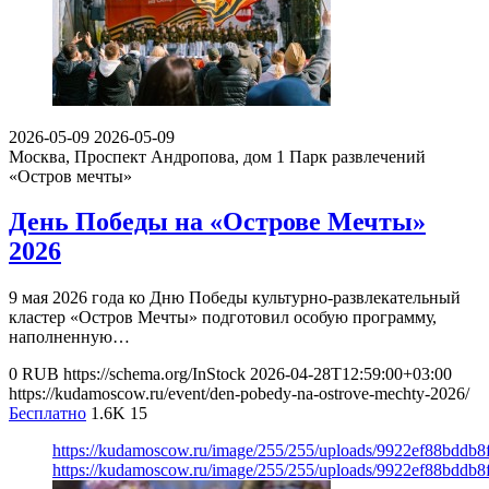
2026-05-09
2026-05-09
Москва, Проспект Андропова, дом 1
Парк развлечений
«Остров мечты»
День Победы на «Острове Мечты»
2026
9 мая 2026 года ко Дню Победы культурно-развлекательный
кластер «Остров Мечты» подготовил особую программу,
наполненную…
0
RUB
https://schema.org/InStock
2026-04-28T12:59:00+03:00
https://kudamoscow.ru/event/den-pobedy-na-ostrove-mechty-2026/
Бесплатно
1.6K
15
https://kudamoscow.ru/image/255/255/uploads/9922ef88bddb
https://kudamoscow.ru/image/255/255/uploads/9922ef88bddb