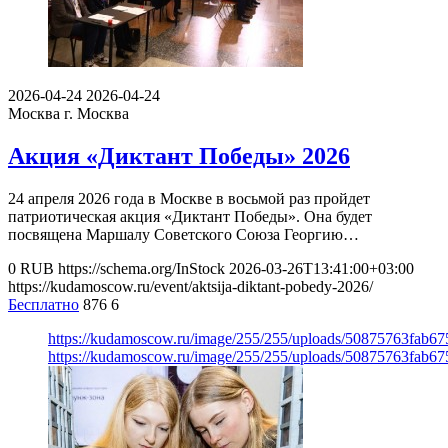
2026-04-24
2026-04-24
Москва
г. Москва
Акция «Диктант Победы» 2026
24 апреля 2026 года в Москве в восьмой раз пройдет
патриотическая акция «Диктант Победы». Она будет
посвящена Маршалу Советского Союза Георгию…
0
RUB
https://schema.org/InStock
2026-03-26T13:41:00+03:00
https://kudamoscow.ru/event/aktsija-diktant-pobedy-2026/
Бесплатно
876
6
https://kudamoscow.ru/image/255/255/uploads/50875763fab
https://kudamoscow.ru/image/255/255/uploads/50875763fab