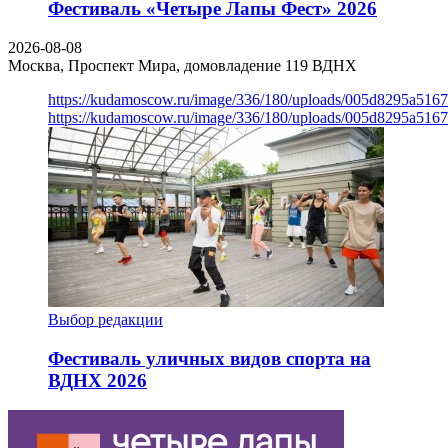
Фестиваль «Четыре Лапы Фест» 2026
2026-08-08
Москва, Проспект Мира, домовладение 119
ВДНХ
https://kudamoscow.ru/image/336/180/uploads/005d8295a516
https://kudamoscow.ru/image/336/180/uploads/005d8295a516
Выбор редакции
Фестиваль уличных видов спорта на
ВДНХ 2026