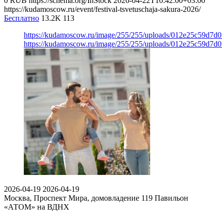
0
RUB
https://schema.org/InStock
2026-04-22T10:42:00+03:00
https://kudamoscow.ru/event/festival-tsvetuschaja-sakura-2026/
Бесплатно
13.2K
113
https://kudamoscow.ru/image/255/255/uploads/012e25c59d7d
https://kudamoscow.ru/image/255/255/uploads/012e25c59d7d
2026-04-19
2026-04-19
Москва, Проспект Мира, домовладение 119
Павильон
«АТОМ» на ВДНХ