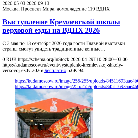
2026-05-03
2026-09-13
Москва, Проспект Мира, домовладение 119
ВДНХ
Выступление Кремлевской школы
верховой езды на ВДНХ 2026
С 3 мая по 13 сентября 2026 года гости Главной выставки
страны смогут увидеть традиционные конные…
0
RUB
https://schema.org/InStock
2026-04-29T10:28:00+03:00
https://kudamoscow.ru/event/vystuplenie-kremlevskoj-shkoly-
verxovoj-ezdy-2026/
Бесплатно
5.6K
94
https://kudamoscow.ru/image/255/255/uploads/84511693aae
https://kudamoscow.ru/image/255/255/uploads/84511693aae