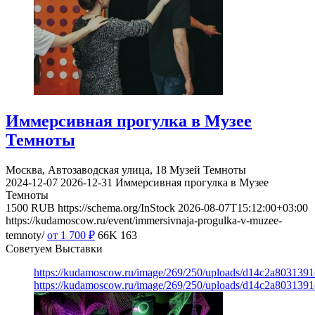
Иммерсивная прогулка в Музее
Темноты
Москва, Автозаводская улица, 18
Музей Темноты
2024-12-07
2026-12-31
Иммерсивная прогулка в Музее
Темноты
1500
RUB
https://schema.org/InStock
2026-08-07T15:12:00+03:00
https://kudamoscow.ru/event/immersivnaja-progulka-v-muzee-
temnoty/
от 1 700
₽
66K
163
Советуем Выставки
https://kudamoscow.ru/image/269/250/uploads/d14c2a803139
https://kudamoscow.ru/image/269/250/uploads/d14c2a803139