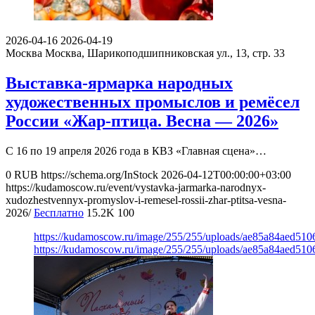
2026-04-16
2026-04-19
Москва
Москва, Шарикоподшипниковская ул., 13, стр. 33
Выставка-ярмарка народных
художественных промыслов и ремёсел
России «Жар-птица. Весна — 2026»
С 16 по 19 апреля 2026 года в КВЗ «Главная сцена»…
0
RUB
https://schema.org/InStock
2026-04-12T00:00:00+03:00
https://kudamoscow.ru/event/vystavka-jarmarka-narodnyx-
xudozhestvennyx-promyslov-i-remesel-rossii-zhar-ptitsa-vesna-
2026/
Бесплатно
15.2K
100
https://kudamoscow.ru/image/255/255/uploads/ae85a84aed510
https://kudamoscow.ru/image/255/255/uploads/ae85a84aed510