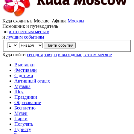
Куда сходить в Москве. Афиша
Москвы
Помощник и путеводитель
по
интересным местам
и
лучшим событиям
Куда пойти
сегодня
завтра
в выходные
в этом месяце
Выставки
Фестивали
С детьми
Активный отдых
Музыка
Шоу
Праздники
Образование
Бесплатно
Музеи
Парки
Погулять
Туристу