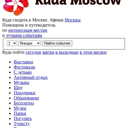
Куда сходить в Москве. Афиша
Москвы
Помощник и путеводитель
по
интересным местам
и
лучшим событиям
Куда пойти
сегодня
завтра
в выходные
в этом месяце
Выставки
Фестивали
С детьми
Активный отдых
Музыка
Шоу
Праздники
Образование
Бесплатно
Музеи
Парки
Погулять
Туристу