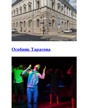
Особняк Тарасова