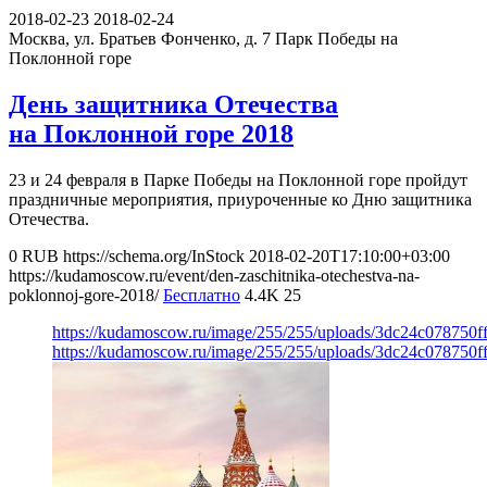
2018-02-23
2018-02-24
Москва, ул. Братьев Фонченко, д. 7
Парк Победы на
Поклонной горе
День защитника Отечества
на Поклонной горе 2018
23 и 24 февраля в Парке Победы на Поклонной горе пройдут
праздничные мероприятия, приуроченные ко Дню защитника
Отечества.
0
RUB
https://schema.org/InStock
2018-02-20T17:10:00+03:00
https://kudamoscow.ru/event/den-zaschitnika-otechestva-na-
poklonnoj-gore-2018/
Бесплатно
4.4K
25
https://kudamoscow.ru/image/255/255/uploads/3dc24c078750f
https://kudamoscow.ru/image/255/255/uploads/3dc24c078750f