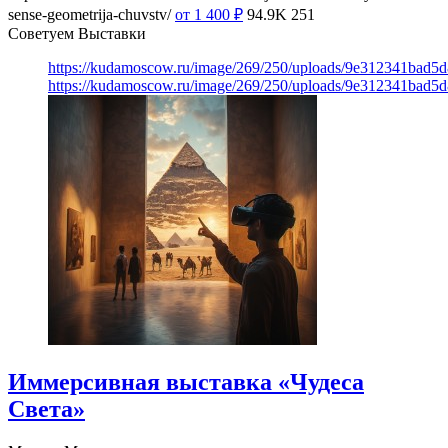
sense-geometrija-chuvstv/
от 1 400
₽
94.9K
251
Советуем Выставки
https://kudamoscow.ru/image/269/250/uploads/9e312341bad5
https://kudamoscow.ru/image/269/250/uploads/9e312341bad5
Иммерсивная выставка «Чудеса
Света»