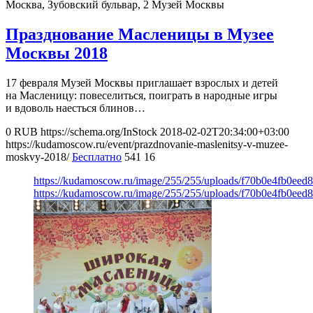
Москва, Зубовский бульвар, 2
Музей Москвы
Празднование Масленицы в Музее
Москвы 2018
17 февраля Музей Москвы приглашает взрослых и детей
на Масленицу: повеселиться, поиграть в народные игры
и вдоволь наесться блинов…
0
RUB
https://schema.org/InStock
2018-02-02T20:34:00+03:00
https://kudamoscow.ru/event/prazdnovanie-maslenitsy-v-muzee-
moskvy-2018/
Бесплатно
541
16
https://kudamoscow.ru/image/255/255/uploads/f70b0e4fb0eed
https://kudamoscow.ru/image/255/255/uploads/f70b0e4fb0eed