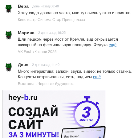
Вера
день назад 08:48
Хожу сюда довольно часто, мне тут очень уютно и приятно.
Кинотеатр Синема Стар Принц плаза
Марина
2 дня назад 16:25
Шли пешком через мост от Кремля, вид открывается
шикарный на фестивальную площадку. Федука
ещё
VK Fest в Казани 2025
Даня
2 дня назад 11:40
Много интерактива: запахи, звуки, видео; не только статика.
Концепты нетривиальны, есть, над чем
ещё
Выставка «Черновик будущего»