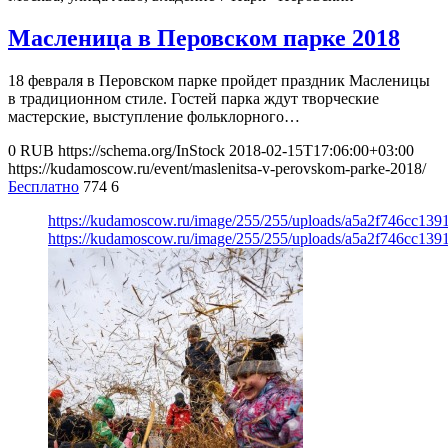
Масленица в Перовском парке 2018
18 февраля в Перовском парке пройдет праздник Масленицы
в традиционном стиле. Гостей парка ждут творческие
мастерские, выступление фольклорного…
0
RUB
https://schema.org/InStock
2018-02-15T17:06:00+03:00
https://kudamoscow.ru/event/maslenitsa-v-perovskom-parke-2018/
Бесплатно
774
6
https://kudamoscow.ru/image/255/255/uploads/a5a2f746cc139
https://kudamoscow.ru/image/255/255/uploads/a5a2f746cc139