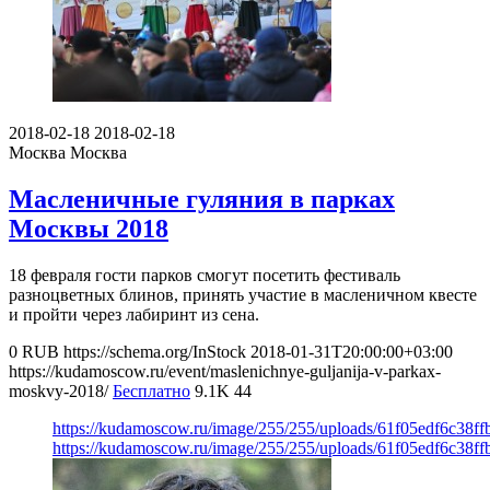
2018-02-18
2018-02-18
Москва
Москва
Масленичные гуляния в парках
Москвы 2018
18 февраля гости парков смогут посетить фестиваль
разноцветных блинов, принять участие в масленичном квесте
и пройти через лабиринт из сена.
0
RUB
https://schema.org/InStock
2018-01-31T20:00:00+03:00
https://kudamoscow.ru/event/maslenichnye-guljanija-v-parkax-
moskvy-2018/
Бесплатно
9.1K
44
https://kudamoscow.ru/image/255/255/uploads/61f05edf6c38f
https://kudamoscow.ru/image/255/255/uploads/61f05edf6c38f