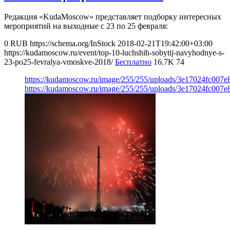
Редакция «KudaMoscow» представляет подборку интересных
мероприятий на выходные с 23 по 25 февраля:
0
RUB
https://schema.org/InStock
2018-02-21T19:42:00+03:00
https://kudamoscow.ru/event/top-10-luchshih-sobytij-navyhodnye-s-
23-po25-fevralya-vmoskve-2018/
Бесплатно
16.7K
74
https://kudamoscow.ru/image/255/255/uploads/3e17024fc007
https://kudamoscow.ru/image/255/255/uploads/3e17024fc007