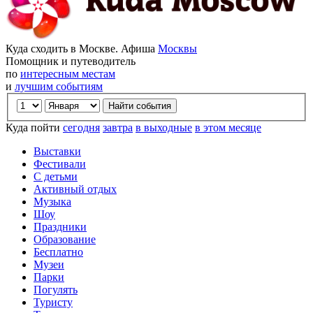
Куда сходить в Москве. Афиша
Москвы
Помощник и путеводитель
по
интересным местам
и
лучшим событиям
Куда пойти
сегодня
завтра
в выходные
в этом месяце
Выставки
Фестивали
С детьми
Активный отдых
Музыка
Шоу
Праздники
Образование
Бесплатно
Музеи
Парки
Погулять
Туристу