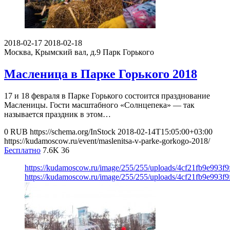
2018-02-17
2018-02-18
Москва, Крымский вал, д.9
Парк Горького
Масленица в Парке Горького 2018
17 и 18 февраля в Парке Горького состоится празднование
Масленицы. Гости масштабного «Солнцепека» — так
называется праздник в этом…
0
RUB
https://schema.org/InStock
2018-02-14T15:05:00+03:00
https://kudamoscow.ru/event/maslenitsa-v-parke-gorkogo-2018/
Бесплатно
7.6K
36
https://kudamoscow.ru/image/255/255/uploads/4cf21fb9e993f
https://kudamoscow.ru/image/255/255/uploads/4cf21fb9e993f