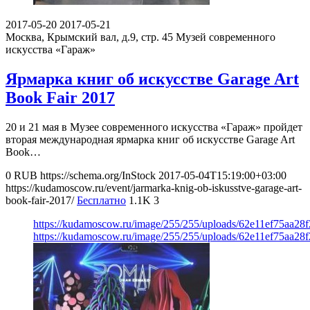
2017-05-20
2017-05-21
Москва, Крымский вал, д.9, стр. 45
Музей современного
искусства «Гараж»
Ярмарка книг об искусстве Garage Art
Book Fair 2017
20 и 21 мая в Музее современного искусства «Гараж» пройдет
вторая международная ярмарка книг об искусстве Garage Art
Book…
0
RUB
https://schema.org/InStock
2017-05-04T15:19:00+03:00
https://kudamoscow.ru/event/jarmarka-knig-ob-iskusstve-garage-art-
book-fair-2017/
Бесплатно
1.1K
3
https://kudamoscow.ru/image/255/255/uploads/62e11ef75aa2
https://kudamoscow.ru/image/255/255/uploads/62e11ef75aa2