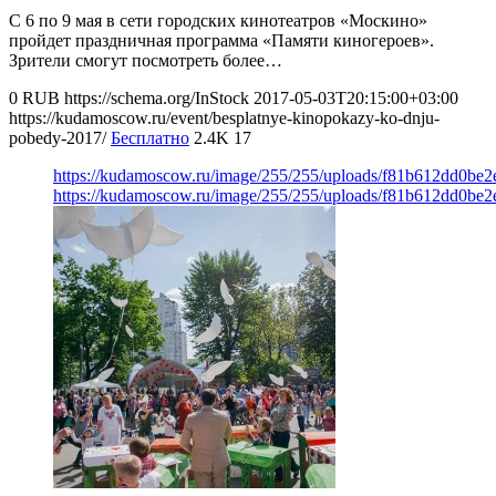
С 6 по 9 мая в сети городских кинотеатров «Москино»
пройдет праздничная программа «Памяти киногероев».
Зрители смогут посмотреть более…
0
RUB
https://schema.org/InStock
2017-05-03T20:15:00+03:00
https://kudamoscow.ru/event/besplatnye-kinopokazy-ko-dnju-
pobedy-2017/
Бесплатно
2.4K
17
https://kudamoscow.ru/image/255/255/uploads/f81b612dd0be
https://kudamoscow.ru/image/255/255/uploads/f81b612dd0be