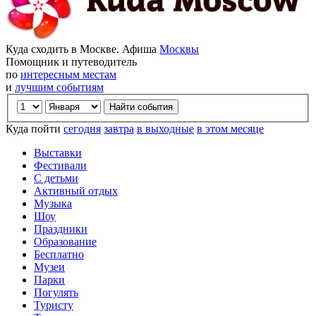
Куда сходить в Москве. Афиша
Москвы
Помощник и путеводитель
по
интересным местам
и
лучшим событиям
Куда пойти
сегодня
завтра
в выходные
в этом месяце
Выставки
Фестивали
С детьми
Активный отдых
Музыка
Шоу
Праздники
Образование
Бесплатно
Музеи
Парки
Погулять
Туристу