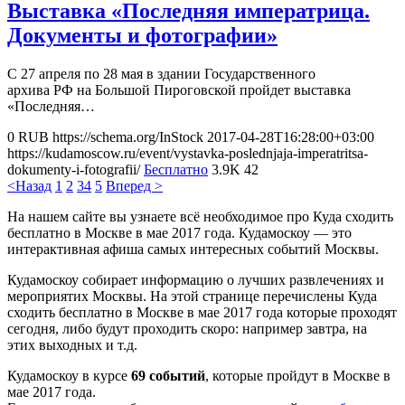
Выставка «Последняя императрица.
Документы и фотографии»
С 27 апреля по 28 мая в здании Государственного
архива РФ на Большой Пироговской пройдет выставка
«Последняя…
0
RUB
https://schema.org/InStock
2017-04-28T16:28:00+03:00
https://kudamoscow.ru/event/vystavka-poslednjaja-imperatritsa-
dokumenty-i-fotografii/
Бесплатно
3.9K
42
<Назад
1
2
3
4
5
Вперед >
На нашем сайте вы узнаете всё необходимое про Куда сходить
бесплатно в Москве в мае 2017 года. Кудамоскоу — это
интерактивная афиша самых интересных событий Москвы.
Кудамоскоу собирает информацию о лучших развлечениях и
мероприятих Москвы. На этой странице перечислены Куда
сходить бесплатно в Москве в мае 2017 года которые проходят
сегодня, либо будут проходить скоро: например завтра, на
этих выходных и т.д.
Кудамоскоу в курсе
69 событий
, которые пройдут в Москве в
мае 2017 года.