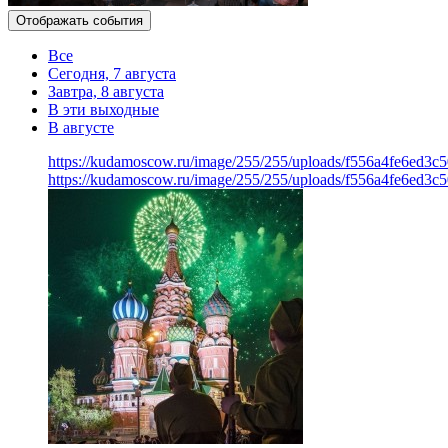
Отображать события
Все
Сегодня, 7 августа
Завтра, 8 августа
В эти выходные
В августе
https://kudamoscow.ru/image/255/255/uploads/f556a4fe6ed3
https://kudamoscow.ru/image/255/255/uploads/f556a4fe6ed3