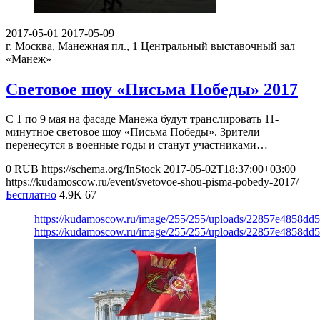
2017-05-01
2017-05-09
г. Москва, Манежная пл., 1
Центральный выставочный зал
«Манеж»
Световое шоу «Письма Победы» 2017
С 1 по 9 мая на фасаде Манежа будут транслировать 11-
минутное световое шоу «Письма Победы». Зрители
перенесутся в военные годы и станут участниками…
0
RUB
https://schema.org/InStock
2017-05-02T18:37:00+03:00
https://kudamoscow.ru/event/svetovoe-shou-pisma-pobedy-2017/
Бесплатно
4.9K
67
https://kudamoscow.ru/image/255/255/uploads/22857e4858dd
https://kudamoscow.ru/image/255/255/uploads/22857e4858dd