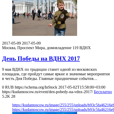
2017-05-09
2017-05-09
Москва, Проспект Мира, домовладение 119
ВДНХ
День Победы на ВДНХ 2017
9 мая ВДНХ по традиции станет одной из московских
площадок, где пройдут самые яркие и значимые мероприятия
в честь Дня Пoбeды. Главные праздничные события…
0
RUB
https://schema.org/InStock
2017-05-02T15:58:00+03:00
https://kudamoscow.ru/event/den-pobedy-na-vdnx-2017/
Бесплатно
5.2K
28
https://kudamoscow.ru/image/255/255/uploads/b93c5fa46216
https://kudamoscow.ru/image/255/255/uploads/b93c5fa46216