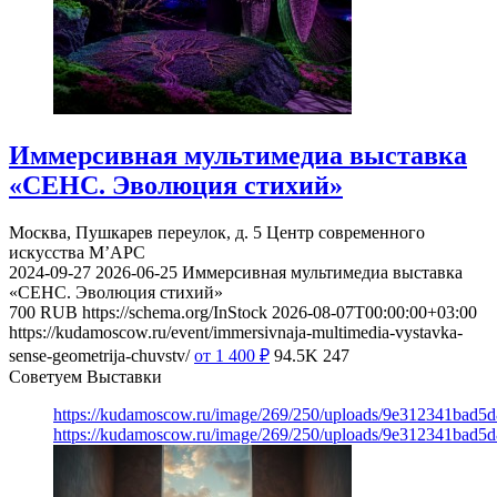
Иммерсивная мультимедиа выставка
«СЕНС. Эволюция стихий»
Москва, Пушкарев переулок, д. 5
Центр современного
искусства М’АРС
2024-09-27
2026-06-25
Иммерсивная мультимедиа выставка
«СЕНС. Эволюция стихий»
700
RUB
https://schema.org/InStock
2026-08-07T00:00:00+03:00
https://kudamoscow.ru/event/immersivnaja-multimedia-vystavka-
sense-geometrija-chuvstv/
от 1 400
₽
94.5K
247
Советуем Выставки
https://kudamoscow.ru/image/269/250/uploads/9e312341bad5
https://kudamoscow.ru/image/269/250/uploads/9e312341bad5