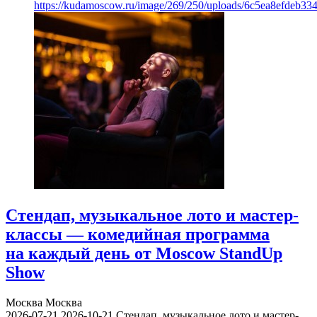
https://kudamoscow.ru/image/269/250/uploads/6c5ea8efdeb3
Стендап, музыкальное лото и мастер-
классы — комедийная программа
на каждый день от Moscow StandUp
Show
Москва
Москва
2026-07-21
2026-10-21
Стендап, музыкальное лото и мастер-