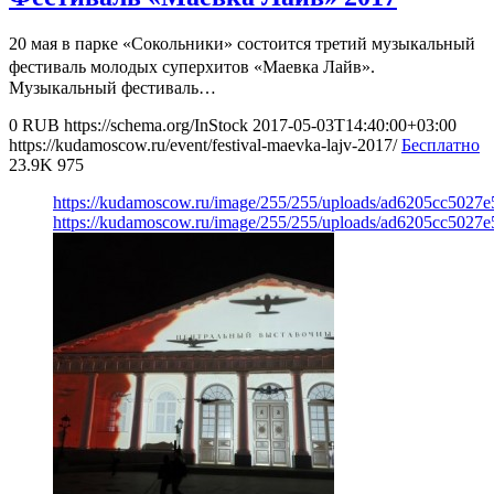
20 мая в парке «Сокольники» состоится третий музыкальный
фестиваль молодых суперхитов «Маевка Лайв».
Музыкальный фестиваль…
0
RUB
https://schema.org/InStock
2017-05-03T14:40:00+03:00
https://kudamoscow.ru/event/festival-maevka-lajv-2017/
Бесплатно
23.9K
975
https://kudamoscow.ru/image/255/255/uploads/ad6205cc5027
https://kudamoscow.ru/image/255/255/uploads/ad6205cc5027