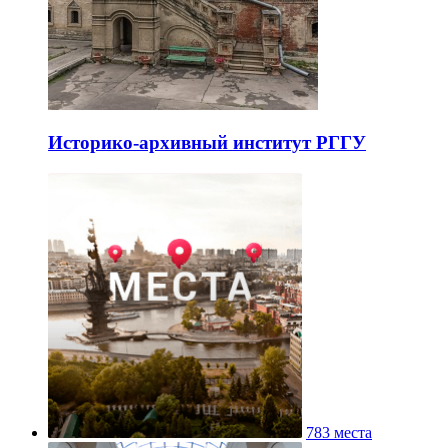
Историко-архивный институт РГГУ
783 места