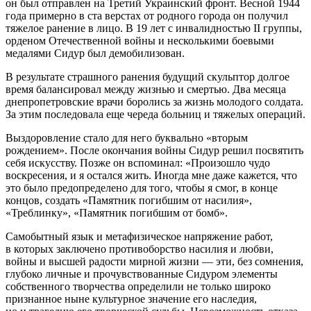
он был отправлен на Третий Украинский фронт. Весной 1944
года примерно в ста верстах от родного города он получил
тяжелое ранение в лицо. В 19 лет с инвалидностью II группы,
орденом Отечественной войны и несколькими боевыми
медалями Сидур был демобилизован.
В результате страшного ранения будущий скульптор долгое
время балансировал между жизнью и смертью. Два месяца
днепропетровские врачи боролись за жизнь молодого солдата.
За этим последовала еще череда больниц и тяжелых операций.
Выздоровление стало для него буквально «вторым
рождением». После окончания войны Сидур решил посвятить
себя искусству. Позже он вспоминал: «Произошло чудо
воскресения, и я остался жить. Иногда мне даже кажется, что
это было предопределено для того, чтобы я смог, в конце
концов, создать «Памятник погибшим от насилия»,
«Треблинку», «Памятник погибшим от бомб».
Самобытный язык и метафизическое напряжение работ,
в которых заключено противоборство насилия и любви,
войны и высшей радости мирной жизни — эти, без сомнения,
глубоко личные и прочувствованные Сидуром элементы
собственного творчества определили не только широко
признанное ныне культурное значение его наследия,