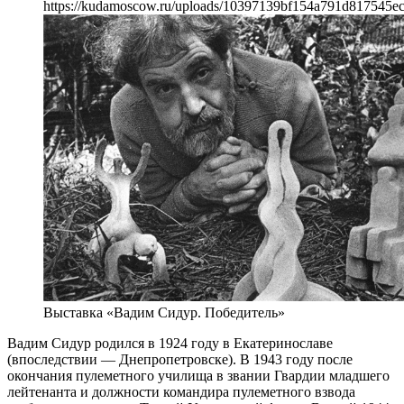
https://kudamoscow.ru/uploads/10397139bf154a791d817545e
Выставка «Вадим Сидур. Победитель»
Вадим Сидур родился в 1924 году в Екатеринославе
(впоследствии — Днепропетровске). В 1943 году после
окончания пулеметного училища в звании Гвардии младшего
лейтенанта и должности командира пулеметного взвода