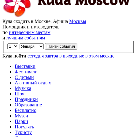
Куда сходить в Москве. Афиша
Москвы
Помощник и путеводитель
по
интересным местам
и
лучшим событиям
Куда пойти
сегодня
завтра
в выходные
в этом месяце
Выставки
Фестивали
С детьми
Активный отдых
Музыка
Шоу
Праздники
Образование
Бесплатно
Музеи
Парки
Погулять
Туристу