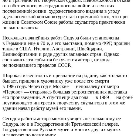
но и трагедию его творческой судьбы. Невозможность отказа
от собственного, выстраданного на войне и в тяготах
послевоенной жизни, художественного видения в угоду
идеологической конъюнктуре стала причиной того, что при
жизни в Советском Союзе работы скульптора практически
не выставлялись.
Несколько важнейших работ Сидура были установлены
в Германии еще в 70-е, а его выставки, помимо ФРГ, прошли
также в США, Италии, Австралии, Швейцарии,
Великобритании и ряде других западных стран. Однако
состоялись эти события без участия автора, никогда
не покидавшего пределов СССР.
Широкая известность и признание на родине, как это часто
бывает, пришли к художнику уже после его смерти
в 1986 году. Через год в Москве — неподалеку от метро
«Перово» — открылась большая ретроспективная выставка
его произведений. А спустя еще два года — в 1989 — на фоне
неугасающего интереса к творчеству скульптора в этом же
здании начал работу музей его имени.
Сегодня работы автора можно увидеть не только в музее
Сидура, но и в Государственной Третьяковской галерее,
Государственном Русском музее и многих других музеях
и галереях по всему миру.