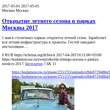
2017-05-01
2017-05-01
Москва
Москва
Открытие летнего сезона в парках
Москвы 2017
1 мая в столичных парках откроется летний сезон. Заработает
вся летняя инфраструктура и прокаты. Гостей ожидают
инсталляции…
0
RUB
https://schema.org/InStock
2017-04-28T16:11:00+03:00
https://kudamoscow.ru/event/otkrytie-letnego-sezona-v-parkax-
moskvy-2017/
Бесплатно
7.6K
11
https://kudamoscow.ru/image/255/255/uploads/effde872948bd
https://kudamoscow.ru/image/255/255/uploads/effde872948bd