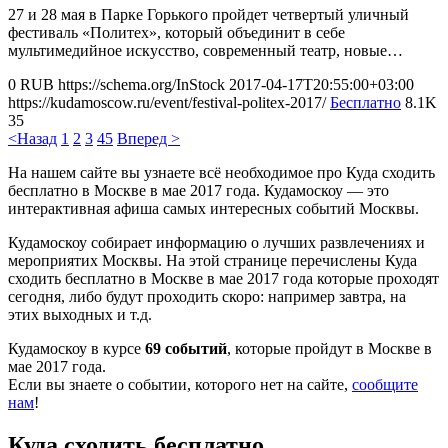
27 и 28 мая в Парке Горького пройдет четвертый уличный
фестиваль «Политех», который объединит в себе
мультимедийное искусство, современный театр, новые…
0
RUB
https://schema.org/InStock
2017-04-17T20:55:00+03:00
https://kudamoscow.ru/event/festival-politex-2017/
Бесплатно
8.1K
35
<Назад
1
2
3
4
5
Вперед >
На нашем сайте вы узнаете всё необходимое про Куда сходить
бесплатно в Москве в мае 2017 года. Кудамоскоу — это
интерактивная афиша самых интересных событий Москвы.
Кудамоскоу собирает информацию о лучших развлечениях и
мероприятих Москвы. На этой странице перечислены Куда
сходить бесплатно в Москве в мае 2017 года которые проходят
сегодня, либо будут проходить скоро: например завтра, на
этих выходных и т.д.
Кудамоскоу в курсе
69 событий
, которые пройдут в Москве в
мае 2017 года.
Если вы знаете о событии, которого нет на сайте,
сообщите
нам
!
Куда сходить бесплатно