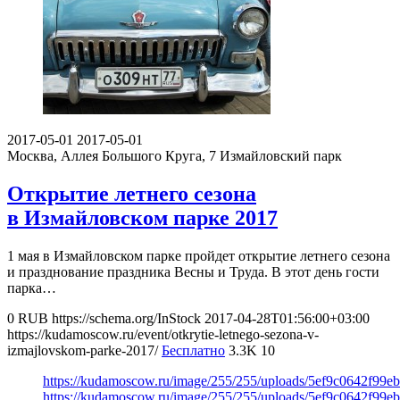
2017-05-01
2017-05-01
Москва, Аллея Большого Круга, 7
Измайловский парк
Открытие летнего сезона
в Измайловском парке 2017
1 мая в Измайловском парке пройдет открытие летнего сезона
и празднование праздника Весны и Труда. В этот день гости
парка…
0
RUB
https://schema.org/InStock
2017-04-28T01:56:00+03:00
https://kudamoscow.ru/event/otkrytie-letnego-sezona-v-
izmajlovskom-parke-2017/
Бесплатно
3.3K
10
https://kudamoscow.ru/image/255/255/uploads/5ef9c0642f99
https://kudamoscow.ru/image/255/255/uploads/5ef9c0642f99