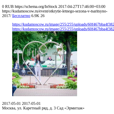
0
RUB
https://schema.org/InStock
2017-04-27T17:46:00+03:00
https://kudamoscow.ru/event/otkrytie-letnego-sezona-v-tsaritsyno-
2017/
Бесплатно
6.9K
26
https://kudamoscow.ru/image/255/255/uploads/60f467bba4f38
https://kudamoscow.ru/image/255/255/uploads/60f467bba4f38
2017-05-01
2017-05-01
Москва, ул. Каретный ряд, д. 3
Сад «Эрмитаж»