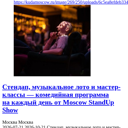
https://kudamoscow.ru/image/269/250/uploads/6c5ea8efdeb3
Стендап, музыкальное лото и мастер-
классы — комедийная программа
на каждый день от Moscow StandUp
Show
Москва
Москва
2026-07-21
2026-10-21
Стендап, музыкальное лото и мастер-