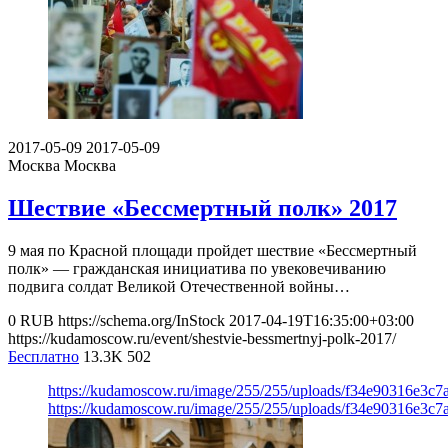
2017-05-09
2017-05-09
Москва
Москва
Шествие «Бессмертный полк» 2017
9 мая по Красной площади пройдет шествие «Бессмертный
полк» — гражданская инициатива по увековечиванию
подвига солдат Великой Отечественной войны…
0
RUB
https://schema.org/InStock
2017-04-19T16:35:00+03:00
https://kudamoscow.ru/event/shestvie-bessmertnyj-polk-2017/
Бесплатно
13.3K
502
https://kudamoscow.ru/image/255/255/uploads/f34e90316e3c
https://kudamoscow.ru/image/255/255/uploads/f34e90316e3c