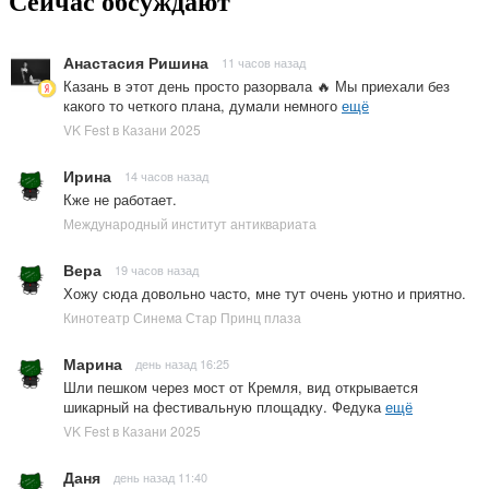
Сейчас обсуждают
Анастасия Ришина
11 часов назад
Казань в этот день просто разорвала 🔥 Мы приехали без
какого то четкого плана, думали немного
ещё
VK Fest в Казани 2025
Ирина
14 часов назад
Кже не работает.
Международный институт антиквариата
Вера
19 часов назад
Хожу сюда довольно часто, мне тут очень уютно и приятно.
Кинотеатр Синема Стар Принц плаза
Марина
день назад 16:25
Шли пешком через мост от Кремля, вид открывается
шикарный на фестивальную площадку. Федука
ещё
VK Fest в Казани 2025
Даня
день назад 11:40