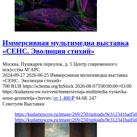
Иммерсивная мультимедиа выставка
«СЕНС. Эволюция стихий»
Москва, Пушкарев переулок, д. 5
Центр современного
искусства М’АРС
2024-09-27
2026-06-25
Иммерсивная мультимедиа выставка
«СЕНС. Эволюция стихий»
700
RUB
https://schema.org/InStock
2026-08-07T00:00:00+03:00
https://kudamoscow.ru/event/immersivnaja-multimedia-vystavka-
sense-geometrija-chuvstv/
от 1 400
₽
94.6K
247
Советуем Выставки
https://kudamoscow.ru/image/269/250/uploads/9e312341bad5
https://kudamoscow.ru/image/269/250/uploads/9e312341bad5