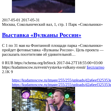
2017-05-01
2017-05-31
Москва, Сокольнический вал, 1, стр. 1
Парк «Сокольники»
Выставка «Вулканы России»
С 1 по 31 мая на Фонтанной площади парка «Сокольники»
пройдет фотовыставка «Вулканы России». Цель проекта —
рассказать посетителям об удивительной…
0
RUB
https://schema.org/InStock
2017-04-27T18:55:00+03:00
https://kudamoscow.ru/event/vystavka-vulkany-rossii/
Бесплатно
2.1K
9
https://kudamoscow.ru/image/255/255/uploads/d2a6eef32535
https://kudamoscow.ru/image/255/255/uploads/d2a6eef32535