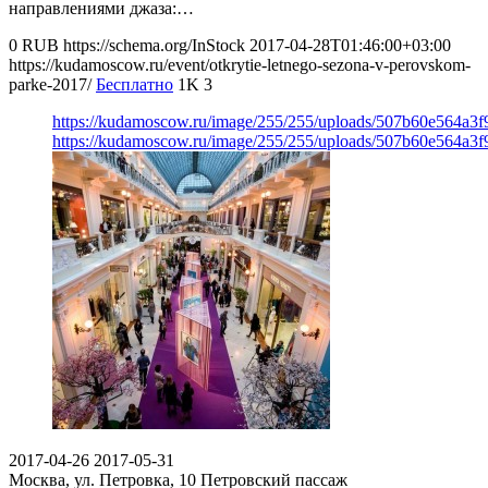
направлениями джаза:…
0
RUB
https://schema.org/InStock
2017-04-28T01:46:00+03:00
https://kudamoscow.ru/event/otkrytie-letnego-sezona-v-perovskom-
parke-2017/
Бесплатно
1K
3
https://kudamoscow.ru/image/255/255/uploads/507b60e564a3
https://kudamoscow.ru/image/255/255/uploads/507b60e564a3
2017-04-26
2017-05-31
Москва, ул. Петровка, 10
Петровский пассаж