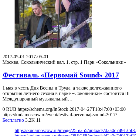
2017-05-01
2017-05-01
Москва, Сокольнический вал, 1, стр. 1
Парк «Сокольники»
Фестиваль «Первомай Sound» 2017
1 мая в честь Дня Весны и Труда, а также долгожданного
открытия летнего сезона в парке «Сокольники» состоится III
Международный музыкальный…
0
RUB
https://schema.org/InStock
2017-04-27T18:47:00+03:00
https://kudamoscow.ru/event/festival-pervomaj-sound-2017/
Бесплатно
3.2K
11
https://kudamoscow.ru/image/255/255/uploads/d2a0c74913bf8
https://kudamoscow.ru/image/255/255/uploads/d2a0c74913bf8