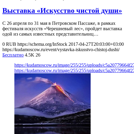
Выставка «Искусство чистой души»
С 26 апреля по 31 мая в Петровском Пассаже, в рамках
фестиваля искусств «Черешневый лес», пройдет выставка
одой из самых известных представительниц…
0
RUB
https://schema.org/InStock
2017-04-27T20:03:00+03:00
https://kudamoscow.ru/event/vystavka-iskusstvo-chistoj-dushi/
Бесплатно
4.5K
26
https://kudamoscow.ru/image/255/255/uploads/c5a20779664f
https://kudamoscow.ru/image/255/255/uploads/c5a20779664f