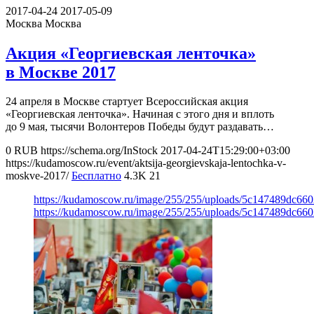
2017-04-24
2017-05-09
Москва
Москва
Акция «Георгиевская ленточка»
в Москве 2017
24 апреля в Москве стартует Всероссийская акция
«Георгиевская ленточка». Начиная с этого дня и вплоть
до 9 мая, тысячи Волонтеров Победы будут раздавать…
0
RUB
https://schema.org/InStock
2017-04-24T15:29:00+03:00
https://kudamoscow.ru/event/aktsija-georgievskaja-lentochka-v-
moskve-2017/
Бесплатно
4.3K
21
https://kudamoscow.ru/image/255/255/uploads/5c147489dc66
https://kudamoscow.ru/image/255/255/uploads/5c147489dc66