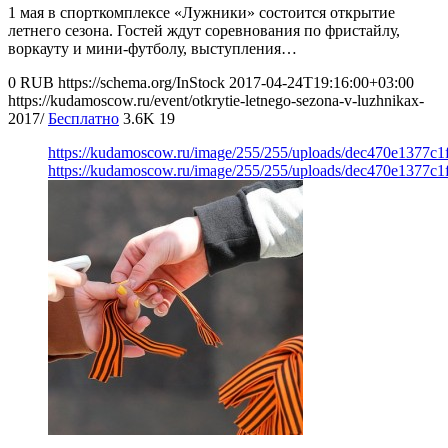
1 мая в спорткомплексе «Лужники» состоится открытие
летнего сезона. Гостей ждут соревнования по фристайлу,
воркауту и мини-футболу, выступления…
0
RUB
https://schema.org/InStock
2017-04-24T19:16:00+03:00
https://kudamoscow.ru/event/otkrytie-letnego-sezona-v-luzhnikax-
2017/
Бесплатно
3.6K
19
https://kudamoscow.ru/image/255/255/uploads/dec470e1377c
https://kudamoscow.ru/image/255/255/uploads/dec470e1377c