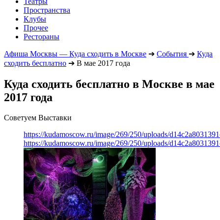
Театры
Пространства
Клубы
Прочее
Рестораны
Афиша Москвы — Куда сходить в Москве
➔
События
➔
Куда
сходить бесплатно
➔
В мае 2017 года
Куда сходить бесплатно в Москве в мае
2017 года
Советуем Выставки
https://kudamoscow.ru/image/269/250/uploads/d14c2a803139
https://kudamoscow.ru/image/269/250/uploads/d14c2a803139