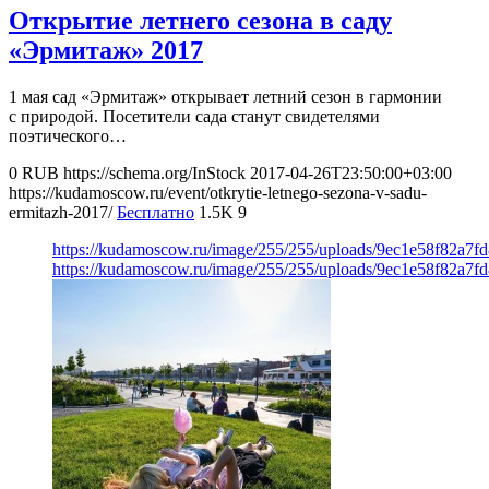
Открытие летнего сезона в саду
«Эрмитаж» 2017
1 мая сад «Эрмитаж» открывает летний сезон в гармонии
с природой. Посетители сада станут свидетелями
поэтического…
0
RUB
https://schema.org/InStock
2017-04-26T23:50:00+03:00
https://kudamoscow.ru/event/otkrytie-letnego-sezona-v-sadu-
ermitazh-2017/
Бесплатно
1.5K
9
https://kudamoscow.ru/image/255/255/uploads/9ec1e58f82a7
https://kudamoscow.ru/image/255/255/uploads/9ec1e58f82a7