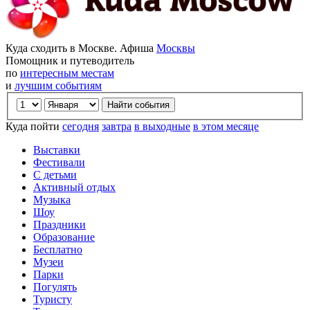
Куда сходить в Москве. Афиша
Москвы
Помощник и путеводитель
по
интересным местам
и
лучшим событиям
Куда пойти
сегодня
завтра
в выходные
в этом месяце
Выставки
Фестивали
С детьми
Активный отдых
Музыка
Шоу
Праздники
Образование
Бесплатно
Музеи
Парки
Погулять
Туристу