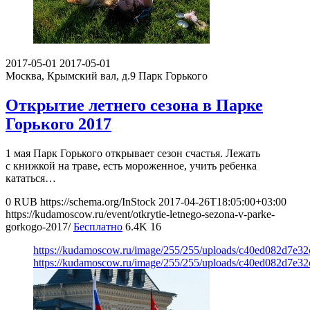
2017-05-01
2017-05-01
Москва, Крымский вал, д.9
Парк Горького
Открытие летнего сезона в Парке
Горького 2017
1 мая Парк Горького открывает сезон счастья. Лежать
с книжкой на траве, есть мороженное, учить ребенка
кататься…
0
RUB
https://schema.org/InStock
2017-04-26T18:05:00+03:00
https://kudamoscow.ru/event/otkrytie-letnego-sezona-v-parke-
gorkogo-2017/
Бесплатно
6.4K
16
https://kudamoscow.ru/image/255/255/uploads/c40ed082d7e3
https://kudamoscow.ru/image/255/255/uploads/c40ed082d7e3