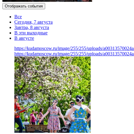
Отображать события
Все
Сегодня, 7 августа
Завтра, 8 августа
В эти выходные
В августе
https://kudamoscow.ru/image/255/255/uploads/a00313570024
https://kudamoscow.ru/image/255/255/uploads/a00313570024