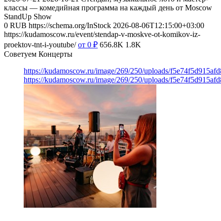
классы — комедийная программа на каждый день от Moscow
StandUp Show
0
RUB
https://schema.org/InStock
2026-08-06T12:15:00+03:00
https://kudamoscow.ru/event/stendap-v-moskve-ot-komikov-iz-
proektov-tnt-i-youtube/
от 0
₽
656.8K
1.8K
Советуем Концерты
https://kudamoscow.ru/image/269/250/uploads/f5e74f5d915a
https://kudamoscow.ru/image/269/250/uploads/f5e74f5d915a