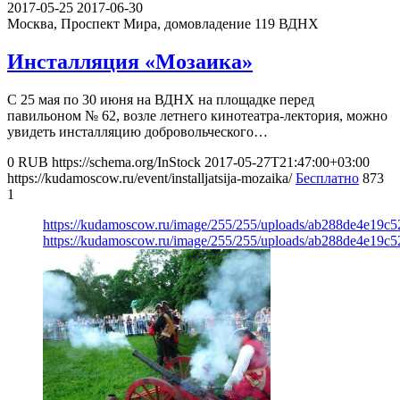
2017-05-25
2017-06-30
Москва, Проспект Мира, домовладение 119
ВДНХ
Инсталляция «Мозаика»
С 25 мая по 30 июня на ВДНХ на площадке перед
павильоном № 62, возле летнего кинотеатра-лектория, можно
увидеть инсталляцию добровольческого…
0
RUB
https://schema.org/InStock
2017-05-27T21:47:00+03:00
https://kudamoscow.ru/event/installjatsija-mozaika/
Бесплатно
873
1
https://kudamoscow.ru/image/255/255/uploads/ab288de4e19c
https://kudamoscow.ru/image/255/255/uploads/ab288de4e19c