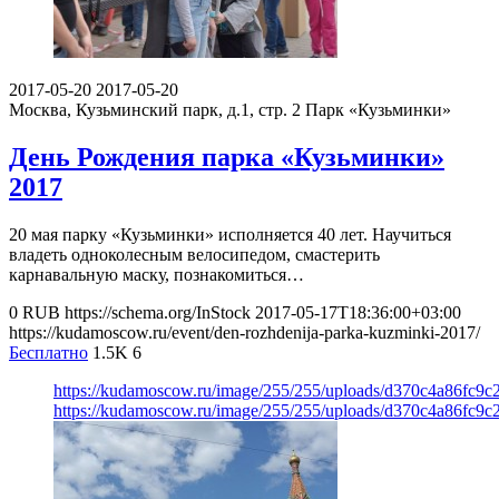
2017-05-20
2017-05-20
Москва, Кузьминский парк, д.1, стр. 2
Парк «Кузьминки»
День Рождения парка «Кузьминки»
2017
20 мая парку «Кузьминки» исполняется 40 лет. Научиться
владеть одноколесным велосипедом, смастерить
карнавальную маску, познакомиться…
0
RUB
https://schema.org/InStock
2017-05-17T18:36:00+03:00
https://kudamoscow.ru/event/den-rozhdenija-parka-kuzminki-2017/
Бесплатно
1.5K
6
https://kudamoscow.ru/image/255/255/uploads/d370c4a86fc9
https://kudamoscow.ru/image/255/255/uploads/d370c4a86fc9