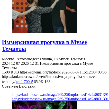
Иммерсивная прогулка в Музее
Темноты
Москва, Автозаводская улица, 18
Музей Темноты
2024-12-07
2026-12-31
Иммерсивная прогулка в Музее
Темноты
1500
RUB
https://schema.org/InStock
2026-08-07T15:12:00+03:00
https://kudamoscow.ru/event/immersivnaja-progulka-v-muzee-
temnoty/
от 1 700
₽
65.9K
163
Советуем Выставки
https://kudamoscow.ru/image/269/250/uploads/d14c2a803139
https://kudamoscow.ru/image/269/250/uploads/d14c2a803139