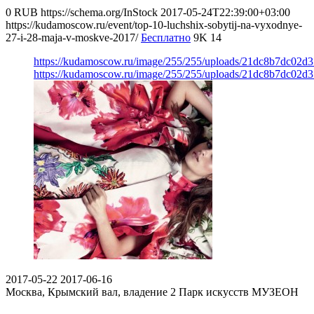
0
RUB
https://schema.org/InStock
2017-05-24T22:39:00+03:00
https://kudamoscow.ru/event/top-10-luchshix-sobytij-na-vyxodnye-
27-i-28-maja-v-moskve-2017/
Бесплатно
9K
14
https://kudamoscow.ru/image/255/255/uploads/21dc8b7dc02d
https://kudamoscow.ru/image/255/255/uploads/21dc8b7dc02d
2017-05-22
2017-06-16
Москва, Крымский вал, владение 2
Парк искусств МУЗЕОН