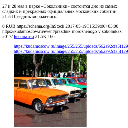
27 и 28 мая в парке «Сокольники» состоится дно из самых
сладких и прекрасных официальных московских событий —
21-й Праздник мороженого.
0
RUB
https://schema.org/InStock
2017-05-19T15:39:00+03:00
https://kudamoscow.ru/event/prazdnik-morozhenogo-v-sokolnikax-
2017/
Бесплатно
21.5K
166
https://kudamoscow.ru/image/255/255/uploads/662a92cfa5f1
https://kudamoscow.ru/image/255/255/uploads/662a92cfa5f1