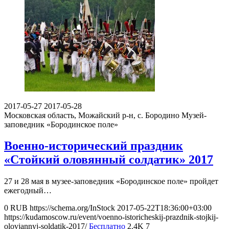
2017-05-27
2017-05-28
Московская область, Можайский р-н, с. Бородино
Музей-
заповедник «Бородинское поле»
Военно-исторический праздник
«Стойкий оловянный солдатик» 2017
27 и 28 мая в музее-заповедник «Бородинское поле» пройдет
ежегодный…
0
RUB
https://schema.org/InStock
2017-05-22T18:36:00+03:00
https://kudamoscow.ru/event/voenno-istoricheskij-prazdnik-stojkij-
olovjannyj-soldatik-2017/
Бесплатно
2.4K
7