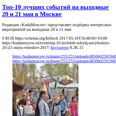
Топ-10 лучших событий на выходные
20 и 21 мая в Москве
Редакция «KudaMoscow» представляет подборку интересных
мероприятий на выходные 20 и 21 мая:
0
RUB
https://schema.org/InStock
2017-05-18T16:48:00+03:00
https://kudamoscow.ru/event/top-10-luchshih-sobytij-navyhodnye-
20-i21-maya-vmoskve-2017/
Бесплатно
8.2K
21
https://kudamoscow.ru/image/255/255/uploads/d850b025019
https://kudamoscow.ru/image/255/255/uploads/d850b025019