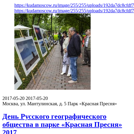
https://kudamoscow.ru/image/255/255/uploads/192da7dc8cfd
https://kudamoscow.ru/image/255/255/uploads/192da7dc8cfd
2017-05-20
2017-05-20
Москва, ул. Мантулинская, д. 5
Парк «Красная Пресня»
День Русского географического
общества в парке «Красная Пресня»
2017