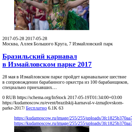
2017-05-28
2017-05-28
Москва, Аллея Большого Круга, 7
Измайловский парк
Бразильский карнавал
в Измайловском парке 2017
28 мая в Измайловском парке пройдет карнавальное шествие
в сопровождении барабанного оркестра из 100 барабанщиков,
специально приехавших…
0
RUB
https://schema.org/InStock
2017-05-19T01:34:00+03:00
https://kudamoscow.ru/event/brazilskij-karnaval-v-izmajlovskom-
parke-2017/
Бесплатно
6.1K
63
https://kudamoscow.ru/image/255/255/uploads/3fc1825b370a
https://kudamoscow.ru/image/255/255/uploads/3fc1825b370a