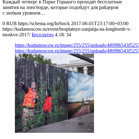
Каждый четверг в Парке Горького проходят бесплатные
занятия на лонгборде, которые подойдут для райдеров
с любым уровнем…
0
RUB
https://schema.org/InStock
2017-06-01T23:17:00+03:00
https://kudamoscow.ru/event/besplatnye-zanjatija-na-longborde-v-
moskve-2017/
Бесплатно
4.1K
34
https://kudamoscow.ru/image/255/255/uploads/4f699b543f52
https://kudamoscow.ru/image/255/255/uploads/4f699b543f52