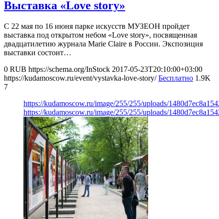
Выставка «Love story»
С 22 мая по 16 июня парке искусств МУЗЕОН пройдет
выставка под открытом небом «Love story», посвященная
двадцатилетию журнала Marie Claire в России. Экспозиция
выставки состоит…
0
RUB
https://schema.org/InStock
2017-05-23T20:10:00+03:00
https://kudamoscow.ru/event/vystavka-love-story/
Бесплатно
1.9K
7
https://kudamoscow.ru/image/255/255/uploads/1480d7ec8a1
https://kudamoscow.ru/image/255/255/uploads/1480d7ec8a1