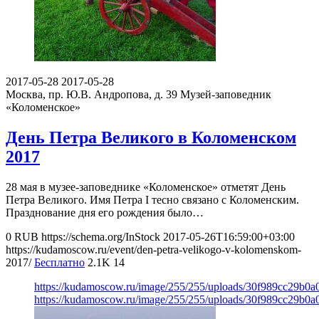
2017-05-28
2017-05-28
Москва, пр. Ю.В. Андропова, д. 39
Музей-заповедник
«Коломенское»
День Петра Великого в Коломенском
2017
28 мая в музее-заповеднике «Коломенское» отметят День
Петра Великого. Имя Петра I тесно связано с Коломенским.
Празднование дня его рождения было…
0
RUB
https://schema.org/InStock
2017-05-26T16:59:00+03:00
https://kudamoscow.ru/event/den-petra-velikogo-v-kolomenskom-
2017/
Бесплатно
2.1K
14
https://kudamoscow.ru/image/255/255/uploads/30f989cc29b0
https://kudamoscow.ru/image/255/255/uploads/30f989cc29b0