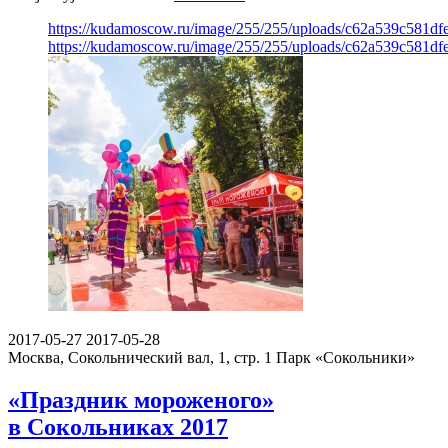
https://kudamoscow.ru/image/255/255/uploads/c62a539c581d
https://kudamoscow.ru/image/255/255/uploads/c62a539c581d
2017-05-27
2017-05-28
Москва, Сокольнический вал, 1, стр. 1
Парк «Сокольники»
«Праздник мороженого»
в Сокольниках 2017