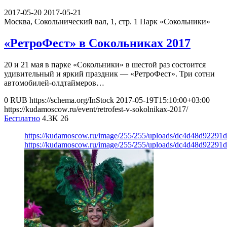
2017-05-20
2017-05-21
Москва, Сокольнический вал, 1, стр. 1
Парк «Сокольники»
«РетроФест» в Сокольниках 2017
20 и 21 мая в парке «Сокольники» в шестой раз состоится
удивительный и яркий праздник — «РетроФест». Три сотни
автомобилей-олдтаймеров…
0
RUB
https://schema.org/InStock
2017-05-19T15:10:00+03:00
https://kudamoscow.ru/event/retrofest-v-sokolnikax-2017/
Бесплатно
4.3K
26
https://kudamoscow.ru/image/255/255/uploads/dc4d48d92291
https://kudamoscow.ru/image/255/255/uploads/dc4d48d92291