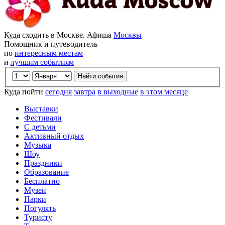
Куда сходить в Москве. Афиша
Москвы
Помощник и путеводитель
по
интересным местам
и
лучшим событиям
Куда пойти
сегодня
завтра
в выходные
в этом месяце
Выставки
Фестивали
С детьми
Активный отдых
Музыка
Шоу
Праздники
Образование
Бесплатно
Музеи
Парки
Погулять
Туристу