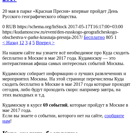
20 мая в парке «Красная Пресня» впервые пройдет День
Русского географического общества.
0
RUB
https://schema.org/InStock
2017-05-17T16:17:00+03:00
https://kudamoscow.ru/event/den-russkogo-geograficheskogo-
obschestva-v-parke-krasnaja-presnja-2017/
Бесплатно
805
1
< Назад
1
2
3
4
5
Вперед >
На нашем сайте вы узнаете всё необходимое про Куда сходить
бесплатно в Москве в мае 2017 года. Кудамоскоу — это
интерактивная афиша самых интересных событий Москвы.
Кудамоскоу собирает информацию о лучших развлечениях и
мероприятих Москвы. На этой странице перечислены Куда
сходить бесплатно в Москве в мае 2017 года которые проходят
сегодня, либо будут проходить скоро: например завтра, на
этих выходных и т.д.
Кудамоскоу в курсе
69 событий
, которые пройдут в Москве в
мае 2017 года.
Если вы знаете о событии, которого нет на сайте,
сообщите
нам
!