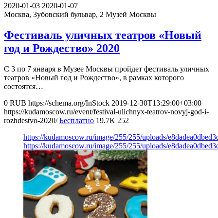
2020-01-03
2020-01-07
Москва, Зубовский бульвар, 2
Музей Москвы
Фестиваль уличных театров «Новый
год и Рождество» 2020
С 3 по 7 января в Музее Москвы пройдет фестиваль уличных
театров «Новый год и Рождество», в рамках которого
состоятся…
0
RUB
https://schema.org/InStock
2019-12-30T13:29:00+03:00
https://kudamoscow.ru/event/festival-ulichnyx-teatrov-novyj-god-i-
rozhdestvo-2020/
Бесплатно
19.7K
252
https://kudamoscow.ru/image/255/255/uploads/e8dadea0dbed
https://kudamoscow.ru/image/255/255/uploads/e8dadea0dbed