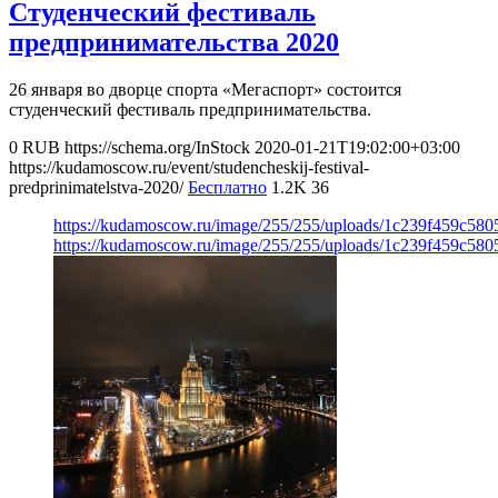
Студенческий фестиваль
предпринимательства 2020
26 января во дворце спорта «Мегаспорт» состоится
студенческий фестиваль предпринимательства.
0
RUB
https://schema.org/InStock
2020-01-21T19:02:00+03:00
https://kudamoscow.ru/event/studencheskij-festival-
predprinimatelstva-2020/
Бесплатно
1.2K
36
https://kudamoscow.ru/image/255/255/uploads/1c239f459c58
https://kudamoscow.ru/image/255/255/uploads/1c239f459c58