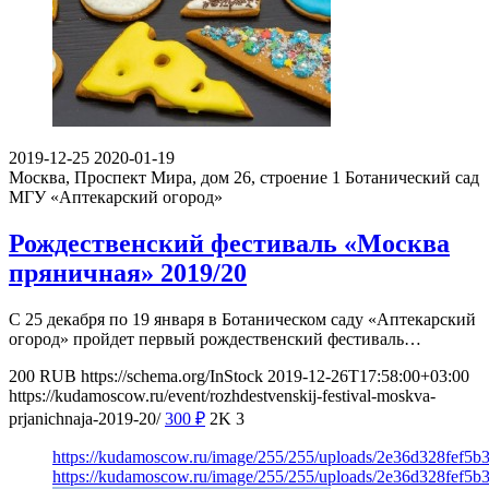
2019-12-25
2020-01-19
Москва, Проспект Мира, дом 26, строение 1
Ботанический сад
МГУ «Аптекарский огород»
Рождественский фестиваль «Москва
пряничная» 2019/20
С 25 декабря по 19 января в Ботаническом саду «Аптекарский
огород» пройдет первый рождественский фестиваль…
200
RUB
https://schema.org/InStock
2019-12-26T17:58:00+03:00
https://kudamoscow.ru/event/rozhdestvenskij-festival-moskva-
prjanichnaja-2019-20/
300
₽
2K
3
https://kudamoscow.ru/image/255/255/uploads/2e36d328fef5b
https://kudamoscow.ru/image/255/255/uploads/2e36d328fef5b