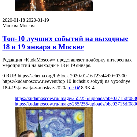
2020-01-18
2020-01-19
Москва
Москва
Топ-10 лучших событий на выходные
18 и 19 января в Москве
Редакция «KudaMoscow» представляет подборку интересных
мероприятий на выходные 18 и 19 января.
0
RUB
https://schema.org/InStock
2020-01-16T23:44:00+03:00
https://kudamoscow.ru/event/top-10-luchshix-sobytij-na-vyxodnye-
18-i-19-janvarja-v-moskve-2020/
от 0
₽
8.9K
4
https://kudamoscow.ru/image/255/255/uploads/bbe03715df083
https://kudamoscow.ru/image/255/255/uploads/bbe03715df083