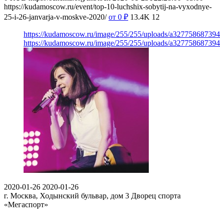
https://kudamoscow.ru/event/top-10-luchshix-sobytij-na-vyxodnye-
25-i-26-janvarja-v-moskve-2020/
от 0
₽
13.4K
12
https://kudamoscow.ru/image/255/255/uploads/a32775868739
https://kudamoscow.ru/image/255/255/uploads/a32775868739
2020-01-26
2020-01-26
г. Москва, Ходынский бульвар, дом 3
Дворец спорта
«Мегаспорт»