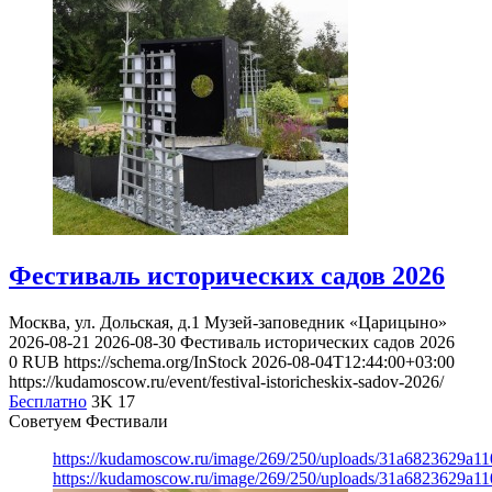
Фестиваль исторических садов 2026
Москва, ул. Дольская, д.1
Музей-заповедник «Царицыно»
2026-08-21
2026-08-30
Фестиваль исторических садов 2026
0
RUB
https://schema.org/InStock
2026-08-04T12:44:00+03:00
https://kudamoscow.ru/event/festival-istoricheskix-sadov-2026/
Бесплатно
3K
17
Советуем Фестивали
https://kudamoscow.ru/image/269/250/uploads/31a6823629a1
https://kudamoscow.ru/image/269/250/uploads/31a6823629a1