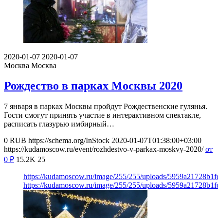
2020-01-07
2020-01-07
Москва
Москва
Рождество в парках Москвы 2020
7 января в парках Москвы пройдут Рождественские гулянья.
Гости смогут принять участие в интерактивном спектакле,
расписать глазурью имбирный…
0
RUB
https://schema.org/InStock
2020-01-07T01:38:00+03:00
https://kudamoscow.ru/event/rozhdestvo-v-parkax-moskvy-2020/
от
0
₽
15.2K
25
https://kudamoscow.ru/image/255/255/uploads/5959a21728b1
https://kudamoscow.ru/image/255/255/uploads/5959a21728b1