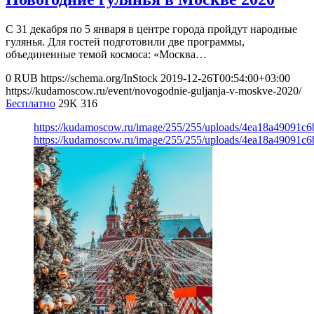
С 31 декабря по 5 января в центре города пройдут народные
гулянья. Для гостей подготовили две программы,
объединенные темой космоса: «Москва…
0
RUB
https://schema.org/InStock
2019-12-26T00:54:00+03:00
https://kudamoscow.ru/event/novogodnie-guljanja-v-moskve-2020/
Бесплатно
29K
316
https://kudamoscow.ru/image/255/255/uploads/4ea18a49091c
https://kudamoscow.ru/image/255/255/uploads/4ea18a49091c