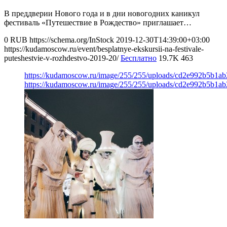
В преддверии Нового года и в дни новогодних каникул
фестиваль «Путешествие в Рождество» приглашает…
0
RUB
https://schema.org/InStock
2019-12-30T14:39:00+03:00
https://kudamoscow.ru/event/besplatnye-ekskursii-na-festivale-
puteshestvie-v-rozhdestvo-2019-20/
Бесплатно
19.7K
463
https://kudamoscow.ru/image/255/255/uploads/cd2e992b5b1a
https://kudamoscow.ru/image/255/255/uploads/cd2e992b5b1a