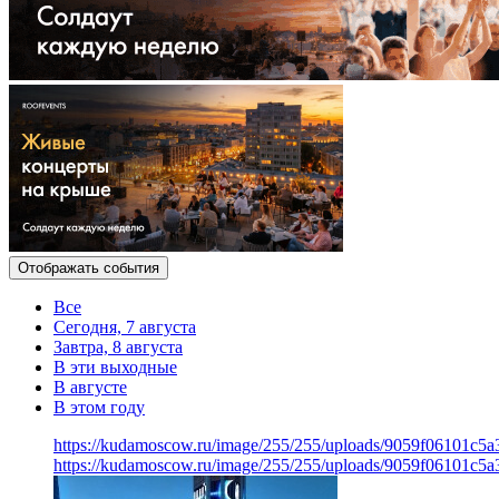
Отображать события
Все
Сегодня, 7 августа
Завтра, 8 августа
В эти выходные
В августе
В этом году
https://kudamoscow.ru/image/255/255/uploads/9059f06101c5
https://kudamoscow.ru/image/255/255/uploads/9059f06101c5