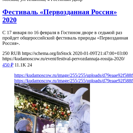
Фестиваль «Первозданная Россия»
2020
С 17 января по 16 февраля в Гостином дворе в седьмой раз
пройдет общероссийский фестиваль природы «Первозданная
Россия».
250
RUB
https://schema.org/InStock
2020-01-09T21:47:00+03:00
https://kudamoscow.ru/event/festival-pervozdannaja-rossija-2020/
450
₽
11.1K
24
https://kudamoscow.ru/image/255/255/uploads/d79eaae92f58
https://kudamoscow.ru/image/255/255/uploads/d79eaae92f58