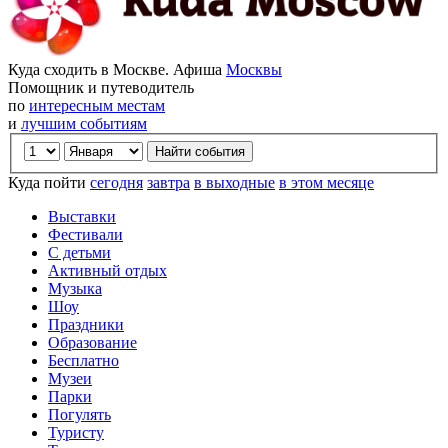
Куда сходить в Москве. Афиша
Москвы
Помощник и путеводитель
по
интересным местам
и
лучшим событиям
Куда пойти
сегодня
завтра
в выходные
в этом месяце
Выставки
Фестивали
С детьми
Активный отдых
Музыка
Шоу
Праздники
Образование
Бесплатно
Музеи
Парки
Погулять
Туристу