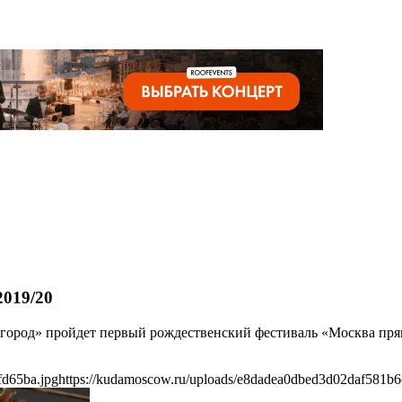
2019/20
огород» пройдет первый рождественский фестиваль «Москва прян
fd65ba.jpg
https://kudamoscow.ru/uploads/e8dadea0dbed3d02daf581b6