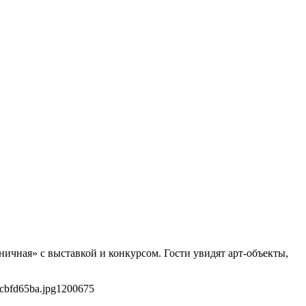
ичная» с выставкой и конкурсом. Гости увидят арт-объекты,
cbfd65ba.jpg
1200
675