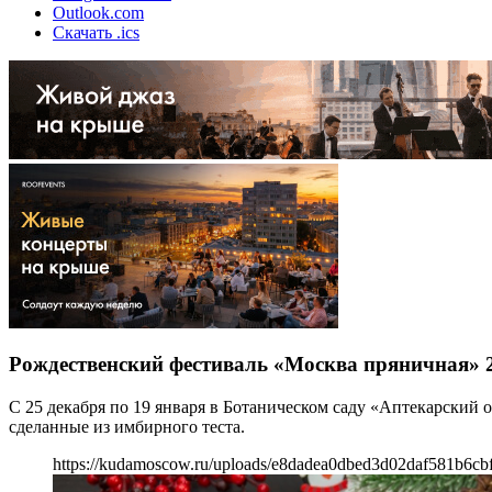
Outlook.com
Скачать .ics
Рождественский фестиваль «Москва пряничная» 
С 25 декабря по 19 января в Ботаническом саду «Аптекарский 
сделанные из имбирного теста.
https://kudamoscow.ru/uploads/e8dadea0dbed3d02daf581b6cb