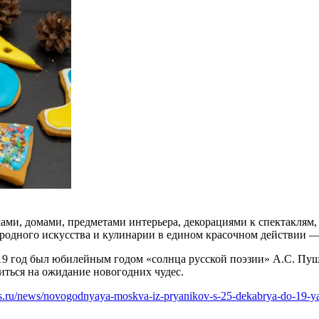
ами, домами, предметами интерьера, декорациями к спектаклям
ародного искусства и кулинарии в едином красочном действии —
19 год был юбилейным годом «солнца русской поэзии» А.С. Пу
оиться на ожидание новогодних чудес.
tus.ru/news/novogodnyaya-moskva-iz-pryanikov-s-25-dekabrya-do-19-