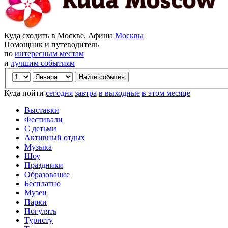
Куда сходить в Москве. Афиша
Москвы
Помощник и путеводитель
по
интересным местам
и
лучшим событиям
Куда пойти
сегодня
завтра
в выходные
в этом месяце
Выставки
Фестивали
С детьми
Активный отдых
Музыка
Шоу
Праздники
Образование
Бесплатно
Музеи
Парки
Погулять
Туристу