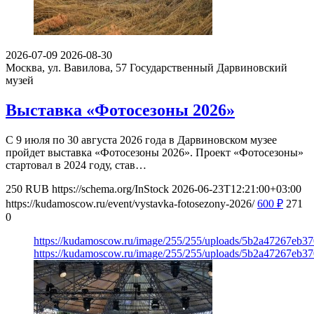
2026-07-09
2026-08-30
Москва, ул. Вавилова, 57
Государственный Дарвиновский
музей
Выставка «Фотосезоны 2026»
С 9 июля по 30 августа 2026 года в Дарвиновском музее
пройдет выставка «Фотосезоны 2026». Проект «Фотосезоны»
стартовал в 2024 году, став…
250
RUB
https://schema.org/InStock
2026-06-23T12:21:00+03:00
https://kudamoscow.ru/event/vystavka-fotosezony-2026/
600
₽
271
0
https://kudamoscow.ru/image/255/255/uploads/5b2a47267eb3
https://kudamoscow.ru/image/255/255/uploads/5b2a47267eb3