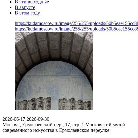
В эти выходные
В августе
В этом году
https://kudamoscow.ru/image/255/255/uploads/50b5eae155c
https://kudamoscow.ru/image/255/255/uploads/50b5eae155c
2026-06-17
2026-09-30
Москва , Ермолаевский пер., 17, стр. 1
Московский музей
современного искусства в Ермолаевском переулке