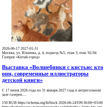
2026-06-17
2027-01-31
Москва, ул. Ильинка, д. 4, подъезд №5, этаж 3, пом. 92-94
Галерея «Китай-город»
Выставка «Волшебники с кистью: кто
они, современные иллюстраторы
детской книги»
С 17 июня 2026 года по 31 января 2027 года в антресольном
зале галереи…
150
RUB
https://schema.org/InStock
2026-06-24T09:36:00+03:00
https://kudamoscow.ru/event/vystavka-volshebniki-s-kistju-kto-oni-