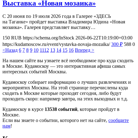
Выставка «Новая мозаика»
С 20 июня по 19 июля 2026 года в Галерее «ЗДЕСЬ
на Таганке» пройдет выставка Владимира Юдина «Новая
мозаика». Галерея представляет выставку…
150
RUB
https://schema.org/InStock
2026-06-22T10:19:00+03:00
https://kudamoscow.ru/event/vystavka-novaja-mozaika/
300
₽
588
0
<Назад
6
7
8
9
10
11
12
13
14
15
16
Вперед >
На нашем сайте вы узнаете всё необходимое про куда сходить
в Москве. Кудамоскоу — это интерактивная афиша самых
интересных событий Москвы.
Кудамоскоу собирает информацию о лучших развлечениях и
мероприятих Москвы. На этой странице перечислены куда
сходить в Москве которые проходят сегодня, либо будут
проходить скоро: например завтра, на этих выходных и т.д.
Кудамоскоу в курсе
13538 событий
, которые пройдут в
Москве.
Если вы знаете о событии, которого нет на сайте,
сообщите
нам
!