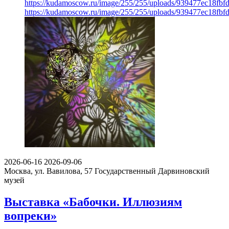
https://kudamoscow.ru/image/255/255/uploads/939477ec18fb
https://kudamoscow.ru/image/255/255/uploads/939477ec18fb
2026-06-16
2026-09-06
Москва, ул. Вавилова, 57
Государственный Дарвиновский
музей
Выставка «Бабочки. Иллюзиям
вопреки»