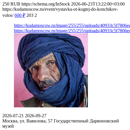
250
RUB
https://schema.org/InStock
2026-06-23T13:22:00+03:00
https://kudamoscow.ru/event/vystavka-ot-kogtej-do-konchikov-
volos/
600
₽
203
2
https://kudamoscow.ru/image/255/255/uploads/40933c5f7806e
https://kudamoscow.ru/image/255/255/uploads/40933c5f7806e
2026-07-21
2026-09-27
Москва, ул. Вавилова, 57
Государственный Дарвиновский
музей