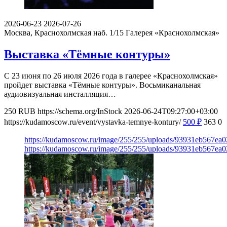
2026-06-23
2026-07-26
Москва, Краснохолмская наб. 1/15
Галерея «Краснохолмская»
Выставка «Тёмные контуры»
С 23 июня по 26 июля 2026 года в галерее «Краснохолмская»
пройдет выставка «Тёмные контуры». Восьмиканальная
аудиовизуальная инсталляция…
250
RUB
https://schema.org/InStock
2026-06-24T09:27:00+03:00
https://kudamoscow.ru/event/vystavka-temnye-kontury/
500
₽
363
0
https://kudamoscow.ru/image/255/255/uploads/93931eb567ea
https://kudamoscow.ru/image/255/255/uploads/93931eb567ea