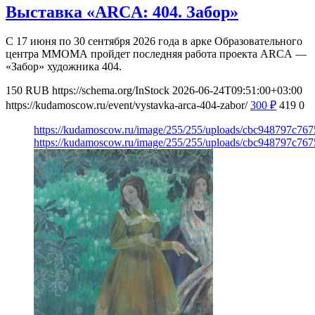
Выставка «ARCA: 404. Забор»
С 17 июня по 30 сентября 2026 года в арке Образовательного
центра ММОМА пройдет последняя работа проекта ARCA —
«Забор» художника 404.
150
RUB
https://schema.org/InStock
2026-06-24T09:51:00+03:00
https://kudamoscow.ru/event/vystavka-arca-404-zabor/
300
₽
419
0
https://kudamoscow.ru/image/255/255/uploads/cbc948797c7
https://kudamoscow.ru/image/255/255/uploads/cbc948797c7