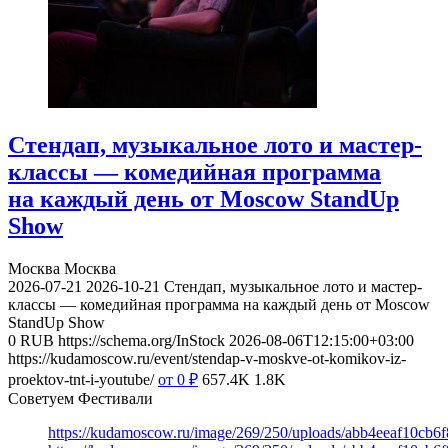
Стендап, музыкальное лото и мастер-
классы — комедийная программа
на каждый день от Moscow StandUp
Show
Москва
Москва
2026-07-21
2026-10-21
Стендап, музыкальное лото и мастер-
классы — комедийная программа на каждый день от Moscow
StandUp Show
0
RUB
https://schema.org/InStock
2026-08-06T12:15:00+03:00
https://kudamoscow.ru/event/stendap-v-moskve-ot-komikov-iz-
proektov-tnt-i-youtube/
от 0
₽
657.4K
1.8K
Советуем Фестивали
https://kudamoscow.ru/image/269/250/uploads/abb4eeaf10cb