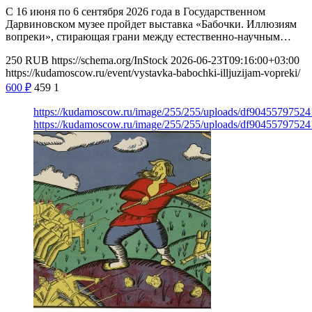
С 16 июня по 6 сентября 2026 года в Государственном
Дарвиновском музее пройдет выставка «Бабочки. Иллюзиям
вопреки», стирающая грани между естественно-научным…
250
RUB
https://schema.org/InStock
2026-06-23T09:16:00+03:00
https://kudamoscow.ru/event/vystavka-babochki-illjuzijam-vopreki/
600
₽
459
1
https://kudamoscow.ru/image/255/255/uploads/df904557975
https://kudamoscow.ru/image/255/255/uploads/df904557975