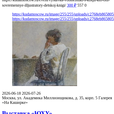
sovremennye-illjustratory-detskoj-knigi/
300
₽
557
0
https://kudamoscow.ru/image/255/255/uploads/c2768eb86580
https://kudamoscow.ru/image/255/255/uploads/c2768eb86580
2026-06-18
2026-07-26
Москва, ул. Академика Миллионщикова, д. 35, корп. 5
Галерея
«На Каширке»
Выставка «ЮХУ»