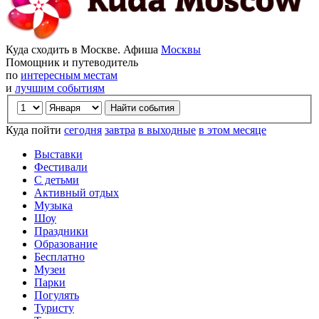
Куда сходить в Москве. Афиша
Москвы
Помощник и путеводитель
по
интересным местам
и
лучшим событиям
Куда пойти
сегодня
завтра
в выходные
в этом месяце
Выставки
Фестивали
С детьми
Активный отдых
Музыка
Шоу
Праздники
Образование
Бесплатно
Музеи
Парки
Погулять
Туристу