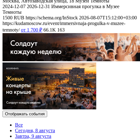
Москва, Автозаводская улица, 18
Музей Темноты
2024-12-07
2026-12-31
Иммерсивная прогулка в Музее
Темноты
1500
RUB
https://schema.org/InStock
2026-08-07T15:12:00+03:00
https://kudamoscow.ru/event/immersivnaja-progulka-v-muzee-
temnoty/
от 1 700
₽
66.1K
163
Отображать события
Все
Сегодня, 8 августа
Завтра, 9 августа