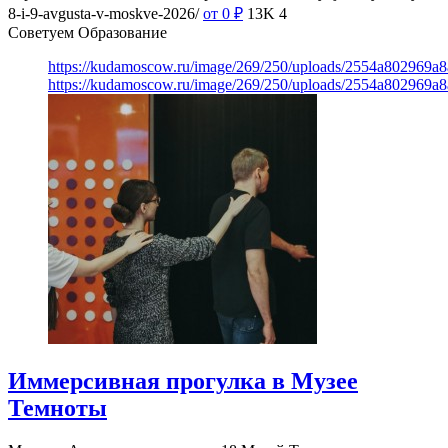
8-i-9-avgusta-v-moskve-2026/
от 0
₽
13K
4
Советуем Образование
https://kudamoscow.ru/image/269/250/uploads/2554a802969
https://kudamoscow.ru/image/269/250/uploads/2554a802969
Иммерсивная прогулка в Музее
Темноты