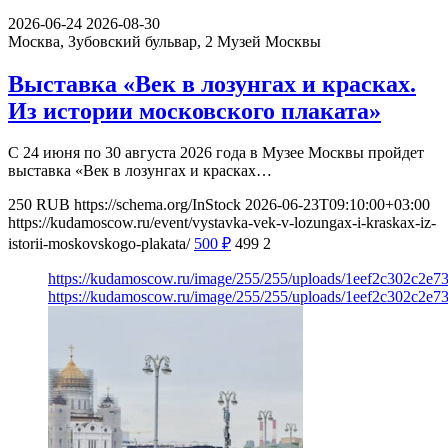
2026-06-24
2026-08-30
Москва, Зубовский бульвар, 2
Музей Москвы
Выставка «Век в лозунгах и красках.
Из истории московского плаката»
С 24 июня по 30 августа 2026 года в Музее Москвы пройдет
выставка «Век в лозунгах и красках…
250
RUB
https://schema.org/InStock
2026-06-23T09:10:00+03:00
https://kudamoscow.ru/event/vystavka-vek-v-lozungax-i-kraskax-iz-
istorii-moskovskogo-plakata/
500
₽
499
2
https://kudamoscow.ru/image/255/255/uploads/1eef2c302c2e7
https://kudamoscow.ru/image/255/255/uploads/1eef2c302c2e7