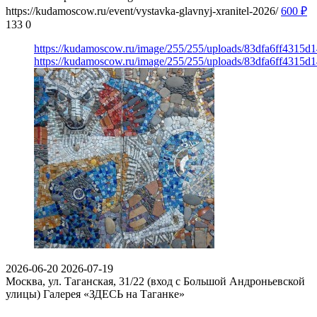
https://kudamoscow.ru/event/vystavka-glavnyj-xranitel-2026/
600
₽
133
0
https://kudamoscow.ru/image/255/255/uploads/83dfa6ff4315
https://kudamoscow.ru/image/255/255/uploads/83dfa6ff4315
2026-06-20
2026-07-19
Москва, ул. Таганская, 31/22 (вход с Большой Андроньевской
улицы)
Галерея «ЗДЕСЬ на Таганке»