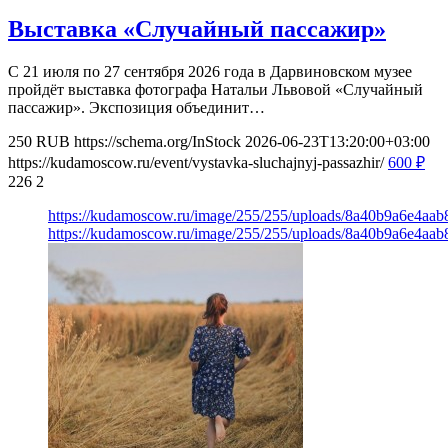
Выставка «Случайный пассажир»
С 21 июля по 27 сентября 2026 года в Дарвиновском музее
пройдёт выставка фотографа Натальи Львовой «Случайный
пассажир». Экспозиция объединит…
250
RUB
https://schema.org/InStock
2026-06-23T13:20:00+03:00
https://kudamoscow.ru/event/vystavka-sluchajnyj-passazhir/
600
₽
226
2
https://kudamoscow.ru/image/255/255/uploads/8a40b9a6e4aa
https://kudamoscow.ru/image/255/255/uploads/8a40b9a6e4aa