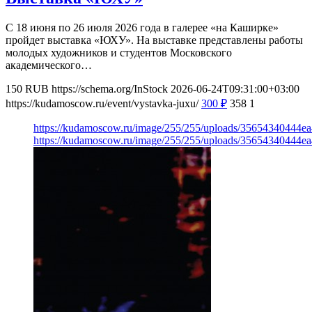
С 18 июня по 26 июля 2026 года в галерее «на Каширке»
пройдет выставка «ЮХУ». На выставке представлены работы
молодых художников и студентов Московского
академического…
150
RUB
https://schema.org/InStock
2026-06-24T09:31:00+03:00
https://kudamoscow.ru/event/vystavka-juxu/
300
₽
358
1
https://kudamoscow.ru/image/255/255/uploads/35654340444
https://kudamoscow.ru/image/255/255/uploads/35654340444