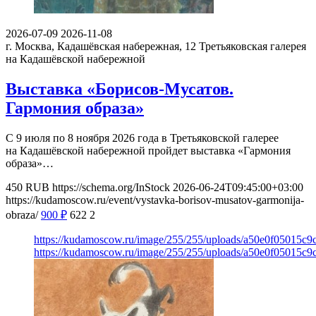
2026-07-09
2026-11-08
г. Москва, Кадашёвская набережная, 12
Третьяковская галерея
на Кадашёвской набережной
Выставка «Борисов-Мусатов.
Гармония образа»
С 9 июля по 8 ноября 2026 года в Третьяковской галерее
на Кадашёвской набережной пройдет выставка «Гармония
образа»…
450
RUB
https://schema.org/InStock
2026-06-24T09:45:00+03:00
https://kudamoscow.ru/event/vystavka-borisov-musatov-garmonija-
obraza/
900
₽
622
2
https://kudamoscow.ru/image/255/255/uploads/a50e0f05015c
https://kudamoscow.ru/image/255/255/uploads/a50e0f05015c